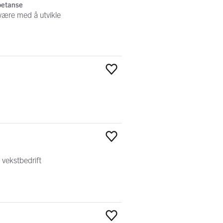
petanse
 være med å utvikle
Legg til som favoritt
n
Legg til som favoritt
 vekstbedrift
Legg til som favoritt