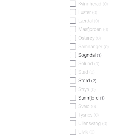
Kvinnherad
(
0
)
Luster
(
0
)
Lærdal
(
0
)
Masfjorden
(
0
)
Osterøy
(
0
)
Samnanger
(
0
)
Sogndal
(
1
)
Solund
(
0
)
Stad
(
0
)
Stord
(
2
)
Stryn
(
0
)
Sunnfjord
(
1
)
Sveio
(
0
)
Tysnes
(
0
)
Ullensvang
(
0
)
Ulvik
(
0
)