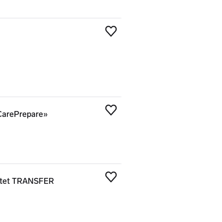
Legg til som favoritt
«CarePrepare»
Legg til som favoritt
jektet TRANSFER
Legg til som favoritt