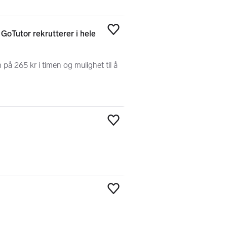
 GoTutor rekrutterer i hele
Legg til som favoritt
på 265 kr i timen og mulighet til å
Legg til som favoritt
Legg til som favoritt