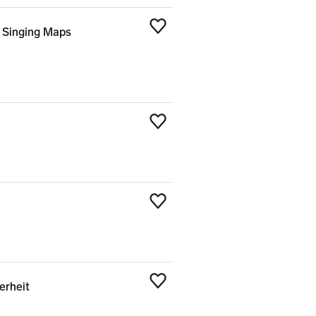
t Singing Maps
Legg til som favoritt
Legg til som favoritt
Legg til som favoritt
erheit
Legg til som favoritt