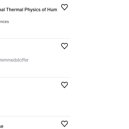
nal Thermal Physics of Hum
Legg til som favoritt
ences
Legg til som favoritt
 fremmedstoffer
Legg til som favoritt
se
Legg til som favoritt