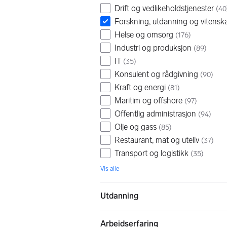
Drift og vedlikeholdstjenester
(
40
Forskning, utdanning og vitensk
Helse og omsorg
(
176
)
Industri og produksjon
(
89
)
IT
(
35
)
Konsulent og rådgivning
(
90
)
Kraft og energi
(
81
)
Maritim og offshore
(
97
)
Offentlig administrasjon
(
94
)
Olje og gass
(
85
)
Restaurant, mat og uteliv
(
37
)
Transport og logistikk
(
35
)
Vis alle
Utdanning
Arbeidserfaring