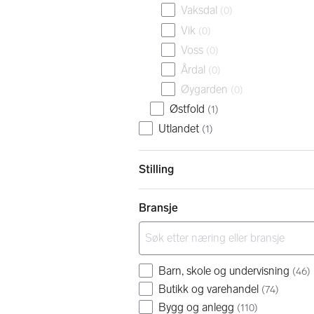
Vaksdal
(
0
)
Vik
(
0
)
Voss
(
0
)
Årdal
(
0
)
Øygarden
(
0
)
Østfold
(
1
)
Utlandet
(
1
)
Stilling
Bransje
Barn, skole og undervisning
(
46
)
Butikk og varehandel
(
74
)
Bygg og anlegg
(
110
)