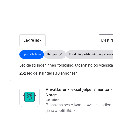
Lagre søk
Fjern alle filtre
Bergen
Forskning, utdanning og vitens
Fjern alle filtre
Vis filter
Fjern filter
Vis filter
Ledige stillinger innen forskning, utdanning og vitensk
232
ledige stillinger i
38
annonser
Søkeresultater
232 resultater
Privatlærer / leksehjelper / mentor -
Norge
GoTutor
Bransjens beste lønn! Høyeste startlønn 
tjene opptil 355 kr.