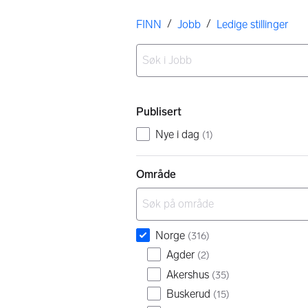
Her er du
/
/
FINN
Jobb
Ledige stillinger
Ingen resultater
Filtre
Publisert
Nye i dag
(
1
)
Område
Norge
(
316
)
Agder
(
2
)
Akershus
(
35
)
Buskerud
(
15
)