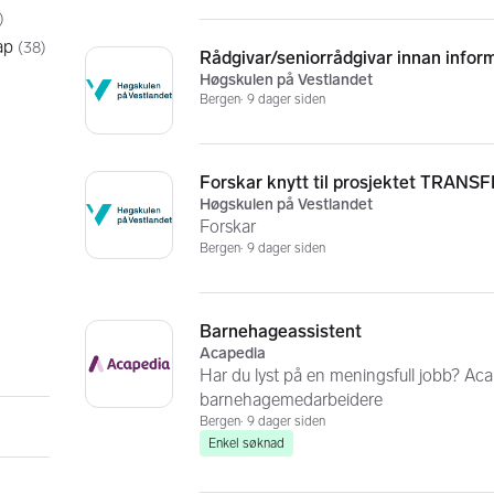
)
ap
(
38
)
Rådgivar/seniorrådgivar innan infor
Høgskulen på Vestlandet
Bergen
9 dager siden
Forskar knytt til prosjektet TRANS
Høgskulen på Vestlandet
Forskar
Bergen
9 dager siden
Barnehageassistent
Acapedia
Har du lyst på en meningsfull jobb? Aca
barnehagemedarbeidere
Bergen
9 dager siden
Enkel søknad