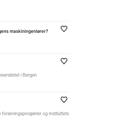
gens maskiningeniører?
Legg til som favoritt
Legg til som favoritt
iversitetet i Bergen
Legg til som favoritt
forskningsprosjekter og instituttets