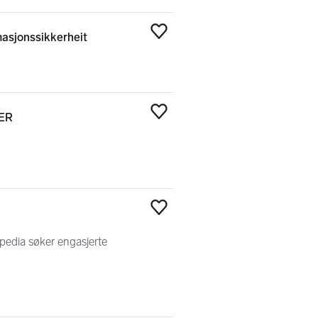
masjonssikkerheit
Legg til som favoritt
FER
Legg til som favoritt
Legg til som favoritt
pedia søker engasjerte