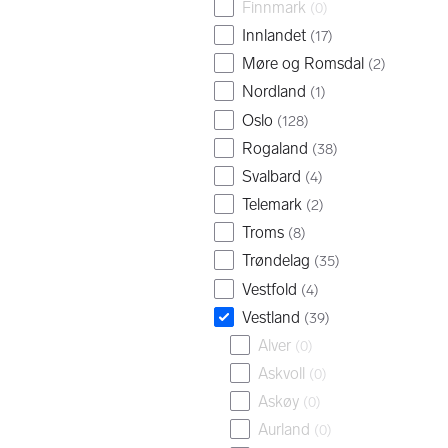
Finnmark
(
0
)
Innlandet
(
17
)
Møre og Romsdal
(
2
)
Nordland
(
1
)
Oslo
(
128
)
Rogaland
(
38
)
Svalbard
(
4
)
Telemark
(
2
)
Troms
(
8
)
Trøndelag
(
35
)
Vestfold
(
4
)
Vestland
(
39
)
Alver
(
0
)
Askvoll
(
0
)
Askøy
(
0
)
Aurland
(
0
)