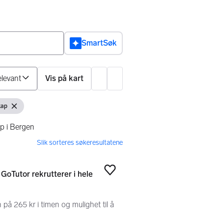
SmartSøk
Sorter på
Vis på kart
Innstillinger
kap
Fjern filter
ap i Bergen
 GoTutor rekrutterer i hele
Legg til som favoritt
på 265 kr i timen og mulighet til å