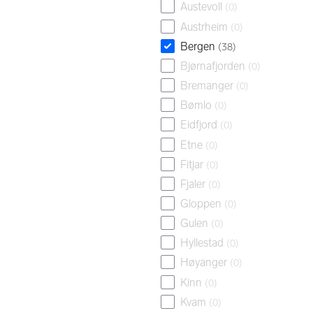
Austevoll
(
0
)
Austrheim
(
0
)
Bergen
(
38
)
Bjørnafjorden
(
0
)
Bremanger
(
0
)
Bømlo
(
0
)
Eidfjord
(
0
)
Etne
(
0
)
Fitjar
(
0
)
Fjaler
(
0
)
Gloppen
(
0
)
Gulen
(
0
)
Hyllestad
(
0
)
Høyanger
(
0
)
Kinn
(
0
)
Kvam
(
0
)