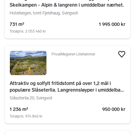
Skeikampen - Alpin & langrenn i umiddelbar nærhet.
Hotellvegen, tomt Fjeldhaug, Svingvoll
731 m²
1 995 000 kr
Totalpris: 2 053 460 kr
PrivatMegleren Lillehammer
Legg
Attraktiv og solfylt fritidstomt på over 1,2 mål i
populære Slåseterlia. Langrennsløyper i umiddelbar
nærhet
Slåseterlia 20, Svingvoll
1 236 m²
950 000 kr
Totalpris: 974 840 kr