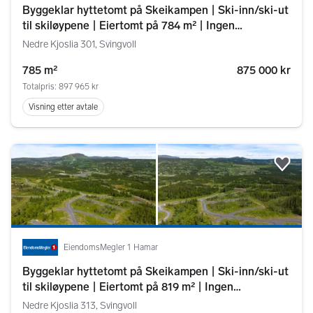
Byggeklar hyttetomt på Skeikampen | Ski-inn/ski-ut
til skiløypene | Eiertomt på 784 m² | Ingen
byggeklausul
Nedre Kjoslia 301, Svingvoll
785 m²
875 000 kr
Totalpris: 897 965 kr
Visning etter avtale
Legg
EiendomsMegler 1 Hamar
Byggeklar hyttetomt på Skeikampen | Ski-inn/ski-ut
til skiløypene | Eiertomt på 819 m² | Ingen
byggeklausul
Nedre Kjoslia 313, Svingvoll