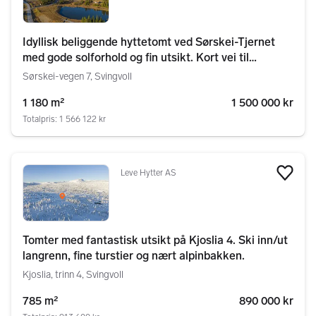
Idyllisk beliggende hyttetomt ved Sørskei-Tjernet
med gode solforhold og fin utsikt. Kort vei til
skisenter og sentrum.
Sørskei-vegen 7, Svingvoll
1 180 m²
1 500 000 kr
Totalpris: 1 566 122 kr
Leve Hytter AS
Legg
Tomter med fantastisk utsikt på Kjoslia 4. Ski inn/ut
langrenn, fine turstier og nært alpinbakken.
Kjoslia, trinn 4, Svingvoll
785 m²
890 000 kr