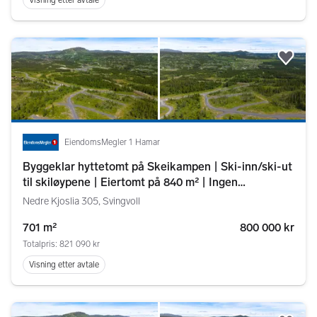
Visning etter avtale
Legg
EiendomsMegler 1 Hamar
Byggeklar hyttetomt på Skeikampen | Ski-inn/ski-ut
til skiløypene | Eiertomt på 840 m² | Ingen
byggeklausul
Nedre Kjoslia 305, Svingvoll
701 m²
800 000 kr
Totalpris: 821 090 kr
Visning etter avtale