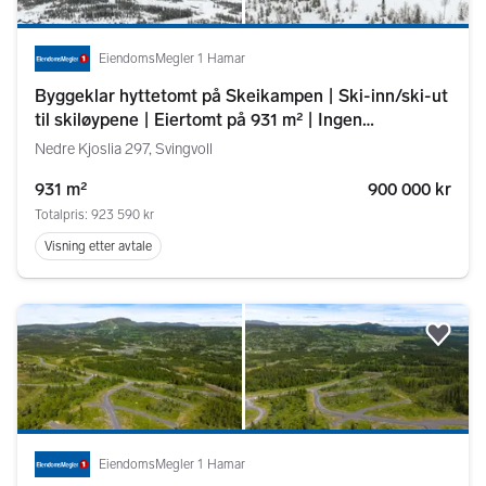
EiendomsMegler 1 Hamar
Byggeklar hyttetomt på Skeikampen | Ski-inn/ski-ut
til skiløypene | Eiertomt på 931 m² | Ingen
byggeklausul
Nedre Kjoslia 297, Svingvoll
931 m²
900 000 kr
Totalpris: 923 590 kr
Visning etter avtale
Legg
EiendomsMegler 1 Hamar