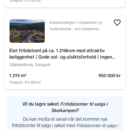
Totalpris: 913 600 kr
EiendomsMegler 1 Lillehammer og
Legg
Gudbrandsdal - avd Lillehammer
Eiet fritidstomt på ca. 1 218kvm med attraktiv
beliggenhet | Gode sol- og utsiktsforhold | Ingen
byggeklausul
Slåseterlia 66, Svingvoll
1 219 m²
950 000 kr
Totalpris: 974 840 kr
Vil du lagre søket
Fritidstomter til salgs i
Skeikampen
?
Du kan motta et varsel når det kommer nye
fritidstomter til salgs i søket med
Fritidstomter til salgs i