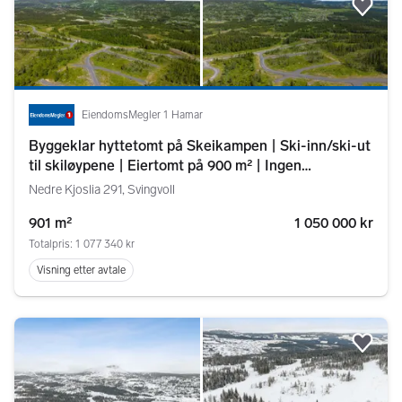
Legg
EiendomsMegler 1 Hamar
Byggeklar hyttetomt på Skeikampen | Ski-inn/ski-ut
til skiløypene | Eiertomt på 900 m² | Ingen
byggeklausul
Nedre Kjoslia 291, Svingvoll
901 m²
1 050 000 kr
Totalpris: 1 077 340 kr
Visning etter avtale
Legg