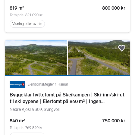
819 m²
800 000 kr
Totalpris: 821 090 kr
Visning etter avtale
Legg
EiendomsMegler 1 Hamar
Byggeklar hyttetomt på Skeikampen | Ski-inn/ski-ut
til skiløypene | Eiertomt på 840 m² | Ingen
byggeklausul
Nedre Kjoslia 309, Svingvoll
840 m²
750 000 kr
Totalpris: 769 840 kr