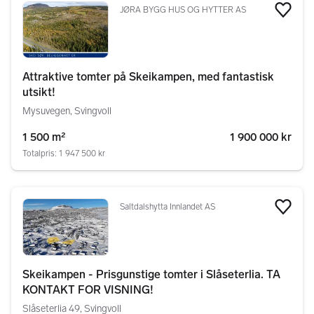
JØRA BYGG HUS OG HYTTER AS
Legg
Attraktive tomter på Skeikampen, med fantastisk
utsikt!
Mysuvegen, Svingvoll
1 500 m²
1 900 000 kr
Totalpris: 1 947 500 kr
Saltdalshytta Innlandet AS
Legg
Skeikampen - Prisgunstige tomter i Slåseterlia. TA
KONTAKT FOR VISNING!
Slåseterlia 49, Svingvoll