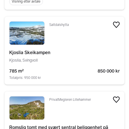
Visning etter avtale
Saltdalshytta
Legg
Kjoslia Skeikampen
Kjoslia, Svingvoll
785 m²
850 000 kr
Totalpris: 950 000 kr
PrivatMegleren Lillehammer
Legg
Romslig tomt med svært sentral beliggenhet på