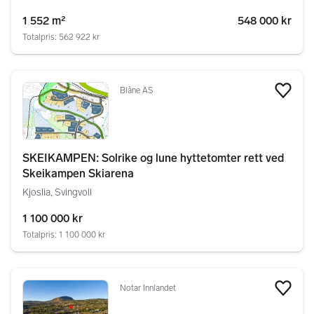
1 552 m²
548 000 kr
Totalpris: 562 922 kr
Blåne AS
Legg
SKEIKAMPEN: Solrike og lune hyttetomter rett ved
Skeikampen Skiarena
Kjoslia, Svingvoll
1 100 000 kr
Totalpris: 1 100 000 kr
Notar Innlandet
Legg