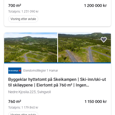
700 m²
1 200 000 kr
Totalpris: 1 231 090 kr
Visning etter avtale
Legg
EiendomsMegler 1 Hamar
Byggeklar hyttetomt på Skeikampen | Ski-inn/ski-ut
til skiløypene | Eiertomt på 760 m² | Ingen
byggeklausul
Nedre Kjoslia 223, Svingvoll
760 m²
1 150 000 kr
Totalpris: 1 179 840 kr