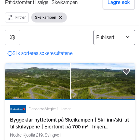
Fritidstomter til salgs i Skeikampen
Lagre søk
Filtrer
Skeikampen
Vis filter
Fjern filter
17 resultater
Slik sorteres søkeresultatene
Legg
EiendomsMegler 1 Hamar
Byggeklar hyttetomt på Skeikampen | Ski-inn/ski-ut
til skiløypene | Eiertomt på 700 m² | Ingen
byggeklausul
Nedre Kjoslia 219, Svingvoll