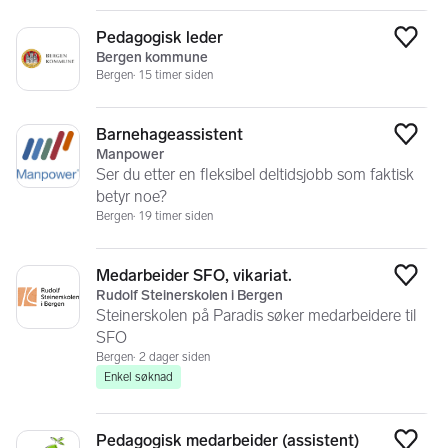
Pedagogisk leder
Legg
Bergen kommune
Bergen
15 timer siden
Barnehageassistent
Legg
Manpower
Ser du etter en fleksibel deltidsjobb som faktisk
betyr noe?
Bergen
19 timer siden
Medarbeider SFO, vikariat.
Legg
Rudolf Steinerskolen i Bergen
Steinerskolen på Paradis søker medarbeidere til
SFO
Bergen
2 dager siden
Enkel søknad
Pedagogisk medarbeider (assistent)