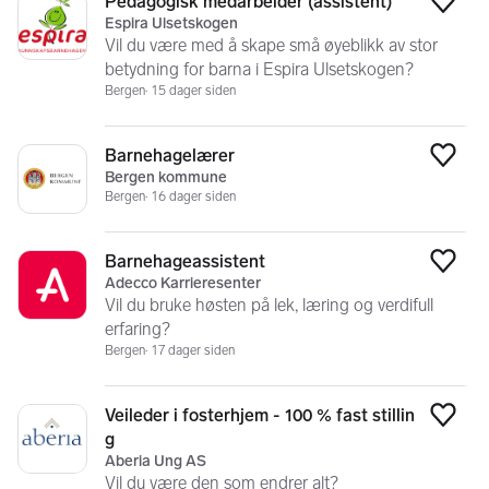
Pedagogisk medarbeider (assistent)
Legg
Espira Ulsetskogen
Vil du være med å skape små øyeblikk av stor
betydning for barna i Espira Ulsetskogen?
Bergen
15 dager siden
Barnehagelærer
Legg
Bergen kommune
Bergen
16 dager siden
Barnehageassistent
Legg
Adecco Karrieresenter
Vil du bruke høsten på lek, læring og verdifull
erfaring?
Bergen
17 dager siden
Veileder i fosterhjem - 100 % fast stillin
Legg
g
Aberia Ung AS
Vil du være den som endrer alt?