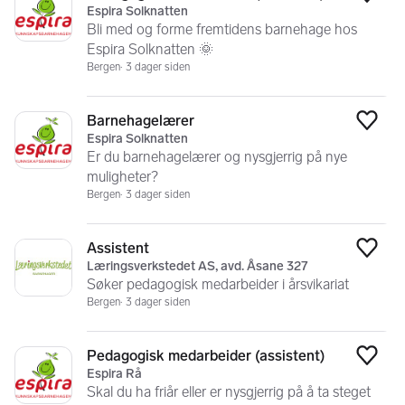
Legg
Espira Solknatten
Bli med og forme fremtidens barnehage hos
Espira Solknatten 🌞
Bergen
3 dager siden
Barnehagelærer
Legg
Espira Solknatten
Er du barnehagelærer og nysgjerrig på nye
muligheter?
Bergen
3 dager siden
Assistent
Legg
Læringsverkstedet AS, avd. Åsane 327
Søker pedagogisk medarbeider i årsvikariat
Bergen
3 dager siden
Pedagogisk medarbeider (assistent)
Legg
Espira Rå
Skal du ha friår eller er nysgjerrig på å ta steget