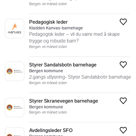
Bergen
en måned siden
Pedagogisk leder
Legg
Kladden Kanvas-barnehage
Pedagogisk leder – vil du være med å skape
trygge og robuste barn?
Bergen
en måned siden
Styrer Sandalsbotn barnehage
Legg
Bergen kommune
2.gangs utlysning- Styrer Sandalsbotn barnehage
Bergen
en måned siden
Styrer Skranevegen barnehage
Legg
Bergen kommune
Bergen
en måned siden
Avdelingsleder SFO
Legg