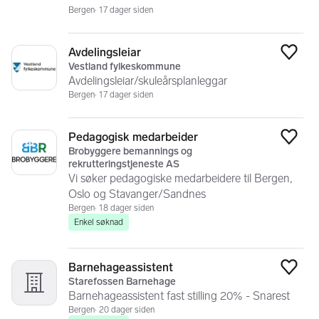
Bergen
17 dager siden
Avdelingsleiar
Legg
Vestland fylkeskommune
Avdelingsleiar/skuleårsplanleggar
Bergen
17 dager siden
Pedagogisk medarbeider
Legg
Brobyggere bemannings og
rekrutteringstjeneste AS
Vi søker pedagogiske medarbeidere til Bergen,
Oslo og Stavanger/Sandnes
Bergen
18 dager siden
Enkel søknad
Barnehageassistent
Legg
Starefossen Barnehage
Barnehageassistent fast stilling 20% - Snarest
Bergen
20 dager siden