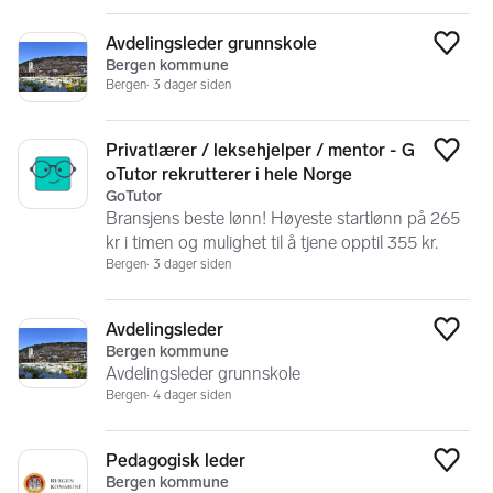
Avdelingsleder grunnskole
Legg
Bergen kommune
Bergen
3 dager siden
Privatlærer / leksehjelper / mentor - G
Legg
oTutor rekrutterer i hele Norge
GoTutor
Bransjens beste lønn! Høyeste startlønn på 265
kr i timen og mulighet til å tjene opptil 355 kr.
Bergen
3 dager siden
Avdelingsleder
Legg
Bergen kommune
Avdelingsleder grunnskole
Bergen
4 dager siden
Pedagogisk leder
Legg
Bergen kommune