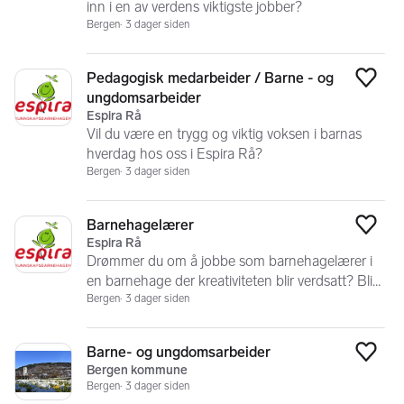
inn i en av verdens viktigste jobber?
Bergen
3 dager siden
Pedagogisk medarbeider / Barne - og
Legg
ungdomsarbeider
Espira Rå
Vil du være en trygg og viktig voksen i barnas
hverdag hos oss i Espira Rå?
Bergen
3 dager siden
Barnehagelærer
Legg
Espira Rå
Drømmer du om å jobbe som barnehagelærer i
en barnehage der kreativiteten blir verdsatt? Bli
en del av oss i Espira Rå!
Bergen
3 dager siden
Barne- og ungdomsarbeider
Legg
Bergen kommune
Bergen
3 dager siden