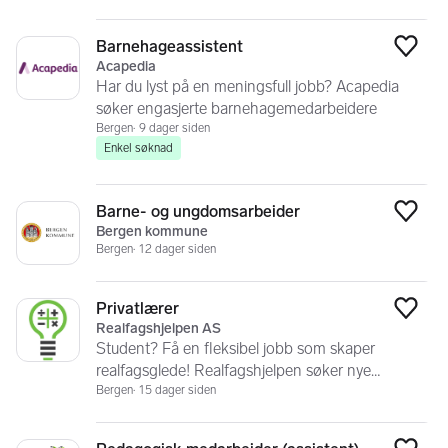
Barnehageassistent
Legg
Acapedia
Har du lyst på en meningsfull jobb? Acapedia
søker engasjerte barnehagemedarbeidere
Bergen
9 dager siden
Enkel søknad
Barne- og ungdomsarbeider
Legg
Bergen kommune
Bergen
12 dager siden
Privatlærer
Legg
Realfagshjelpen AS
Student? Få en fleksibel jobb som skaper
realfagsglede! Realfagshjelpen søker nye
privatlærere
Bergen
15 dager siden