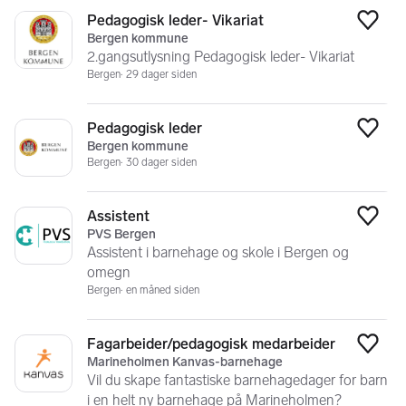
Pedagogisk leder- Vikariat
Legg
Bergen kommune
2.gangsutlysning Pedagogisk leder- Vikariat
Bergen
29 dager siden
Pedagogisk leder
Legg
Bergen kommune
Bergen
30 dager siden
Assistent
Legg
PVS Bergen
Assistent i barnehage og skole i Bergen og
omegn
Bergen
en måned siden
Fagarbeider/pedagogisk medarbeider
Legg
Marineholmen Kanvas-barnehage
Vil du skape fantastiske barnehagedager for barn
i en helt ny barnehage på Marineholmen?