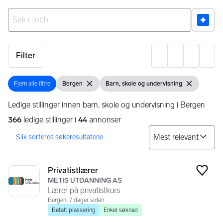
Ingen resultater
Filter
Innst
Fjern alle filtre
Bergen
Barn, skole og undervisning
Fjern alle filtre
Vis filter
Fjern filter
Vis filter
Fjern filter
Ledige stillinger innen barn, skole og undervisning i Bergen
366
ledige stillinger i
44
annonser
So
Søkeresultater
366 resultater
Privatistlærer
Legg
METIS UTDANNING AS
Lærer på privatistkurs
Bergen
7 dager siden
Betalt plassering
Enkel søknad