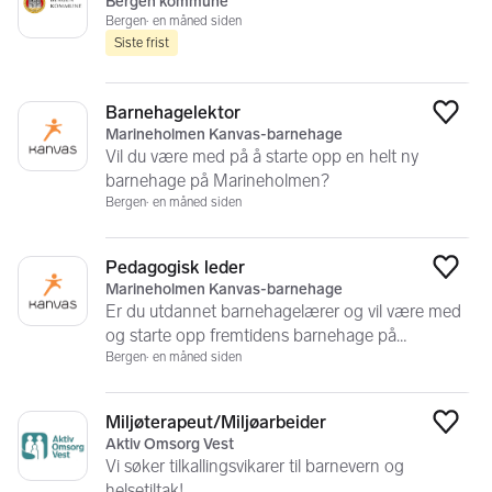
Bergen kommune
Bergen
en måned siden
Siste frist
Barnehagelektor
Legg
Marineholmen Kanvas-barnehage
Vil du være med på å starte opp en helt ny
barnehage på Marineholmen?
Bergen
en måned siden
Pedagogisk leder
Legg
Marineholmen Kanvas-barnehage
Er du utdannet barnehagelærer og vil være med
og starte opp fremtidens barnehage på
Marineholmen?
Bergen
en måned siden
Miljøterapeut/Miljøarbeider
Legg
Aktiv Omsorg Vest
Vi søker tilkallingsvikarer til barnevern og
helsetiltak!