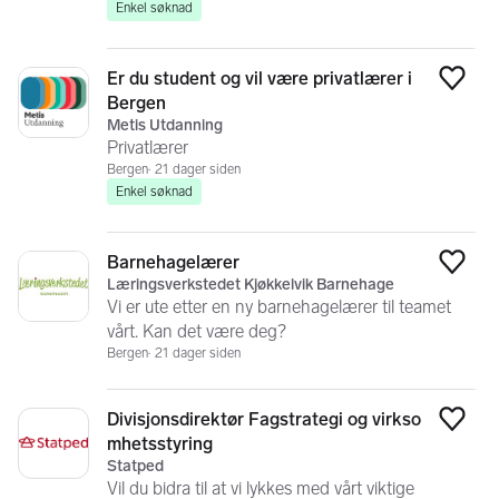
Enkel søknad
Er du student og vil være privatlærer i
Legg
Bergen
Metis Utdanning
Privatlærer
Bergen
21 dager siden
Enkel søknad
Barnehagelærer
Legg
Læringsverkstedet Kjøkkelvik Barnehage
Vi er ute etter en ny barnehagelærer til teamet
vårt. Kan det være deg?
Bergen
21 dager siden
Divisjonsdirektør Fagstrategi og virkso
Legg
mhetsstyring
Statped
Vil du bidra til at vi lykkes med vårt viktige