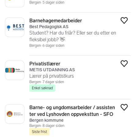
Bergen
5 dager siden
Barnehagemedarbeider
Legg
Best Pedagogisk AS
Student? Har du friår? Eller ser du etter en
fleksibel jobb? 👋
Bergen
6 dager siden
Privatistlærer
Legg
METIS UTDANNING AS
Lærer på privatistkurs
Bergen
7 dager siden
Enkel søknad
Barne- og ungdomsarbeider / assisten
Legg
ter ved Lyshovden oppveksttun - SFO
Bergen kommune
Bergen
8 dager siden
Siste frist