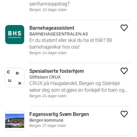
samfunnsoppdrag?
Bergen
22 dager siden
Barnehageassistent
Legg
BARNEHAGESENTRALEN AS
Er du student eller skal du ha et friår? Bli
barnehagevikar hos oss!
Bergen
24 dager siden
Spesialiserte fosterhjem
Legg
Stiftelsen CRUX
CRUX på Haugalandet, Bergen og Steinkjer
søker deg som vil gjøre en forskjell for barn og
unge
Bergen
24 dager siden
Fagansvarlig Svøm Bergen
Legg
Bergen kommune
Bergen
27 dager siden