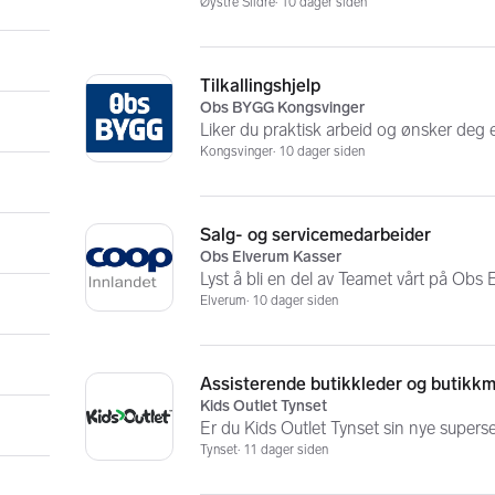
Øystre Slidre
10 dager siden
Tilkallingshjelp
Obs BYGG Kongsvinger
Liker du praktisk arbeid og ønsker deg 
Kongsvinger
10 dager siden
Salg- og servicemedarbeider
Obs Elverum Kasser
Lyst å bli en del av Teamet vårt på Obs
Elverum
10 dager siden
Assisterende butikkleder og butikk
Kids Outlet Tynset
Er du Kids Outlet Tynset sin nye supers
Tynset
11 dager siden