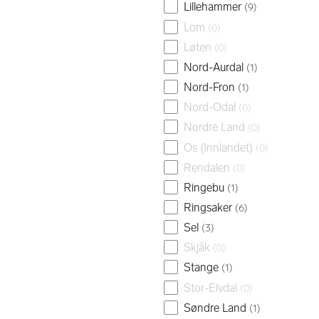
Lillehammer
(
9
)
Lom
(
0
)
Løten
(
0
)
Nord-Aurdal
(
1
)
Nord-Fron
(
1
)
Nord-Odal
(
0
)
Nordre Land
(
0
)
Os (Innlandet)
(
0
)
Rendalen
(
0
)
Ringebu
(
1
)
Ringsaker
(
6
)
Sel
(
3
)
Skjåk
(
0
)
Stange
(
1
)
Stor-Elvdal
(
0
)
Søndre Land
(
1
)