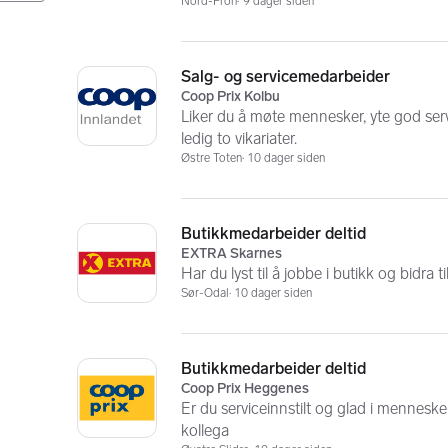
Nord-Fron
9 dager siden
Salg- og servicemedarbeider
Coop Prix Kolbu
Liker du å møte mennesker, yte god serv
ledig to vikariater.
Østre Toten
10 dager siden
Butikkmedarbeider deltid
EXTRA Skarnes
Har du lyst til å jobbe i butikk og bidra
Sør-Odal
10 dager siden
Butikkmedarbeider deltid
Coop Prix Heggenes
Er du serviceinnstilt og glad i mennes
kollega