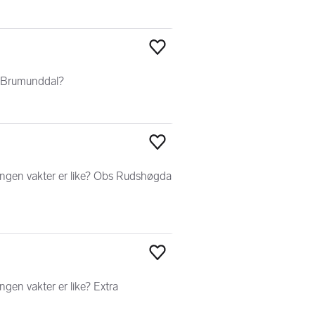
Legg til som favoritt
ra Brumunddal?
Legg til som favoritt
 ingen vakter er like? Obs Rudshøgda
Legg til som favoritt
ngen vakter er like? Extra