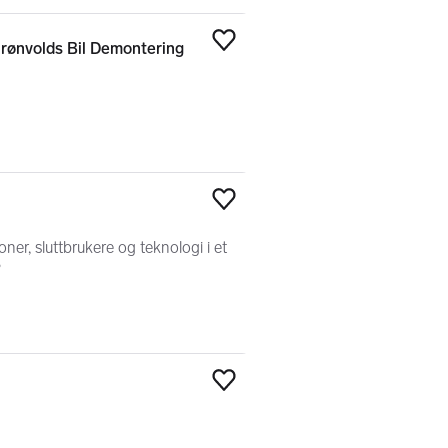
Grønvolds Bil Demontering
Legg til som favoritt
Legg til som favoritt
er, sluttbrukere og teknologi i et
?
Legg til som favoritt