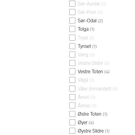
Sør-Aurdal
(
0
)
Sør-Fron
(
0
)
Sør-Odal
(
2
)
Tolga
(
1
)
Trysil
(
0
)
Tynset
(
1
)
Vang
(
0
)
Vestre Slidre
(
0
)
Vestre Toten
(
4
)
Vågå
(
0
)
Våler (Innlandet)
(
0
)
Åmot
(
0
)
Åsnes
(
0
)
Østre Toten
(
1
)
Øyer
(
4
)
Øystre Slidre
(
1
)