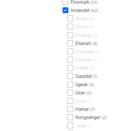
Finnmark
(
31
)
Innlandet
(
62
)
Alvdal
(
0
)
Dovre
(
0
)
Eidskog
(
0
)
Elverum
(
8
)
Engerdal
(
0
)
Etnedal
(
0
)
Folldal
(
0
)
Gausdal
(
1
)
Gjøvik
(
5
)
Gran
(
2
)
Grue
(
0
)
Hamar
(
7
)
Kongsvinger
(
2
)
Lesja
(
0
)