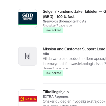
Selger / kundemottaker bildeler — 
(GBD) | 100 % fast
Grønvolds Bildemontering As
Ringsaker
7 dager siden
Enkel søknad
Mission and Customer Support Lead
Alto
Vil du være bindeleddet mellom operasjon
internasjonalt forsvarsteknologiselskap
Hamar
7 dager siden
Enkel søknad
Tilkallingshjelp
EXTRA Fagernes
Ønsker du deg en hyggelig ekstrajobb?