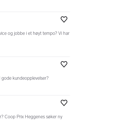
Legg til som favoritt
ice og jobbe i et høyt tempo? Vi har
Legg til som favoritt
 til gode kundeopplevelser?
Legg til som favoritt
ker? Coop Prix Heggenes søker ny