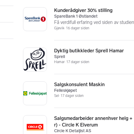
Kunderådgiver 30% stilling
SpareBank 1 Østlandet
Få verdifull erfaring ved siden av studi
Gjøvik
16 dager siden
Dyktig butikkleder Sprell Hamar
Sprell
Hamar
17 dager siden
Salgskonsulent Maskin
Felleskjøpet
Sel
17 dager siden
Salgsmedarbeider annenhver helg + k
r) - Circle K Elverum
Circle K Detaljist AS