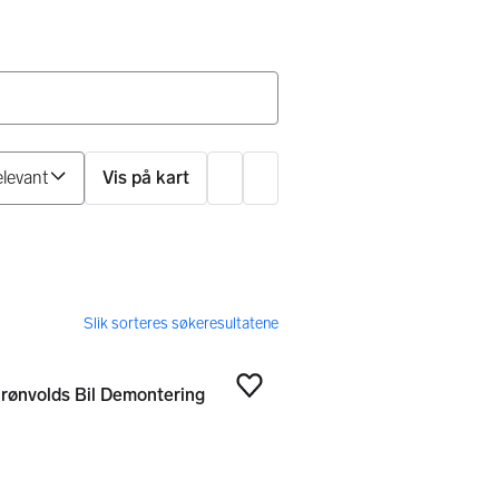
Sorter på
Vis på kart
Innstillinger
Grønvolds Bil Demontering
Legg til som favoritt