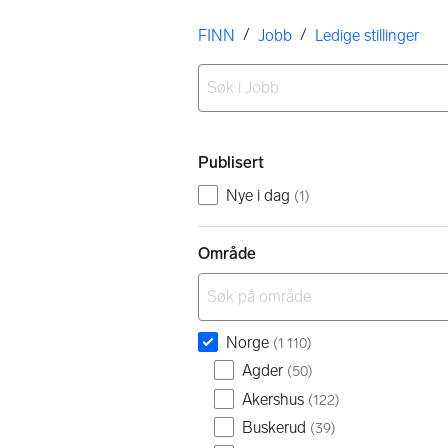
Her er du
/
/
FINN
Jobb
Ledige stillinger
Ingen resultater
Filtre
Publisert
Nye i dag
(
1
)
Område
Norge
(
1 110
)
Agder
(
50
)
Akershus
(
122
)
Buskerud
(
39
)