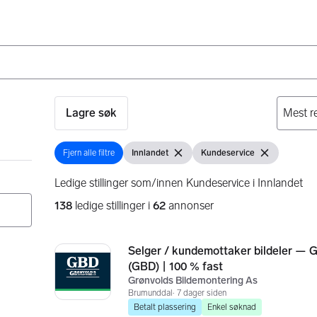
Lagre søk
Fjern alle filtre
Innlandet
Kundeservice
Fjern alle filtre
Vis filter
Fjern filter
Vis filter
Fjern filter
Ledige stillinger som/innen Kundeservice i Innlandet
138
ledige stillinger i
62
annonser
Søkeresultater
138 resultater
Selger / kundemottaker bildeler — 
(GBD) | 100 % fast
Grønvolds Bildemontering As
Brumunddal
7 dager siden
Betalt plassering
Enkel søknad