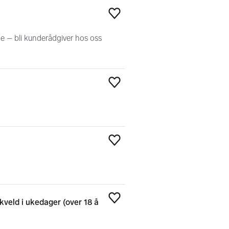
Legg til som favoritt
ene – bli kunderådgiver hos oss
Legg til som favoritt
Legg til som favoritt
veld i ukedager (over 18 å
Legg til som favoritt