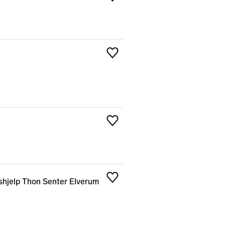
Legg til som favoritt
Legg til som favoritt
Legg til som favoritt
shjelp Thon Senter Elverum
Legg til som favoritt