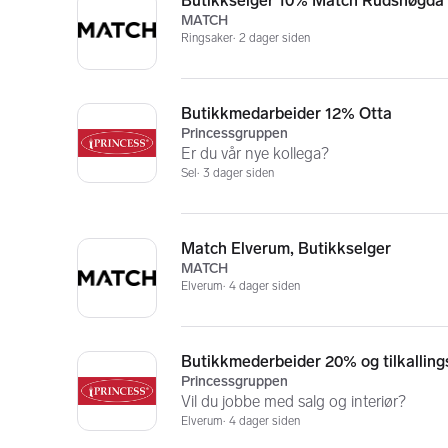
Butikkselger 10% Match Rudshøgda
MATCH
Ringsaker
2 dager siden
Butikkmedarbeider 12% Otta
Princessgruppen
Er du vår nye kollega?
Sel
3 dager siden
Match Elverum, Butikkselger
MATCH
Elverum
4 dager siden
Butikkmederbeider 20% og tilkalling
Princessgruppen
Vil du jobbe med salg og interiør?
Elverum
4 dager siden