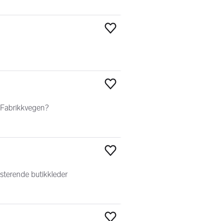
Legg til som favoritt
Legg til som favoritt
a Fabrikkvegen?
Legg til som favoritt
sterende butikkleder