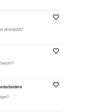
Legg til som favoritt
en ekstrajobb?
Legg til som favoritt
 Elverum?
medarbeidere
Legg til som favoritt
elger?