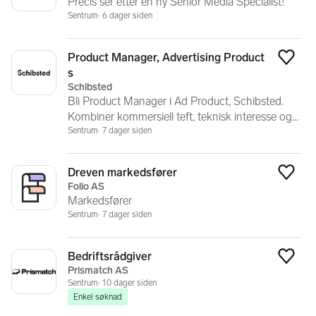
Precis ser etter en ny Senior Media Specialist!
Sentrum
6 dager siden
Product Manager, Advertising Product
Legg
s
Schibsted
Bli Product Manager i Ad Product, Schibsted.
Kombiner kommersiell teft, teknisk interesse og
gjennomføringskraft.
Sentrum
7 dager siden
Dreven markedsfører
Legg
Folio AS
Markedsfører
Sentrum
7 dager siden
Bedriftsrådgiver
Legg
Prismatch AS
Sentrum
10 dager siden
Enkel søknad