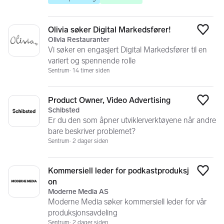
Olivia søker Digital Markedsfører!
Legg
Olivia Restauranter
Vi søker en engasjert Digital Markedsfører til en
variert og spennende rolle
Sentrum
14 timer siden
Product Owner, Video Advertising
Legg
Schibsted
Er du den som åpner utviklerverktøyene når andre
bare beskriver problemet?
Sentrum
2 dager siden
Kommersiell leder for podkastproduksj
Legg
on
Moderne Media AS
Moderne Media søker kommersiell leder for vår
produksjonsavdeling
Sentrum
2 dager siden