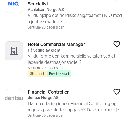
Legg
Specialist
Acnielsen Norge AS
Vil du hjelpe det nordiske salgsteamet i NIQ med
å jobbe smartere?
Sentrum
28 dager siden
Hotel Commercial Manager
Legg
På vegne av klient
Vil du forme den kommersielle veksten ved et
ledende destinasjonshotell?
Sentrum
29 dager siden
Siste frist
Enkel søknad
Financial Controller
Legg
dentsu Norge AS
Har du erfaring innen Financial Controlling og
regnskapsrelaterte oppgaver? Da er du kanskje
den vi søker!
Sentrum
30 dager siden