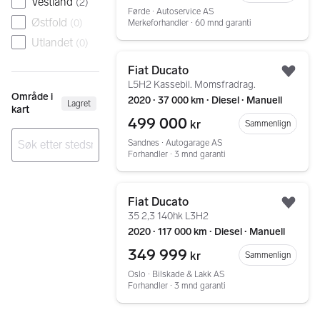
Vestland
(
2
)
Førde ∙ Autoservice AS
Østfold
(
0
)
Merkeforhandler ∙ 60 mnd garanti
Utlandet
(
0
)
Gå til annonsen
Fiat Ducato
Legg
L5H2 Kassebil. Momsfradrag.
Område i
2020 ∙ 37 000 km ∙ Diesel ∙ Manuell
Lagret
kart
499 000
kr
Sammenlign
Sandnes ∙ Autogarage AS
Forhandler ∙ 3 mnd garanti
Ingen resultater
Gå til annonsen
Fiat Ducato
Legg
35 2,3 140hk L3H2
2020 ∙ 117 000 km ∙ Diesel ∙ Manuell
349 999
kr
Sammenlign
Oslo ∙ Bilskade & Lakk AS
Forhandler ∙ 3 mnd garanti