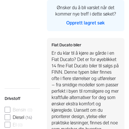
Ønsker du å bli varslet når det
kommer nye treff i dette søket?
Opprett lagret søk
Fiat Ducato biler
Er du klar til å kjøre av gårde i en
Fiat Ducato? Det er for øyeblikket
14 fine Fiat Ducato biler til salgs på
FINN. Denne typen biler finnes
ofte i flere størrelser og utførelser
– fra smidige modeller som passer
perfekt i byen til romsligere og mer
kraftfulle alternativer for deg som
Drivstoff
ønsker ekstra komfort og
Bensin
kjøreglede. Uansett om du
(
0
)
prioriterer design, ytelse eller
Diesel
(
14
)
praktiske løsninger, finnes det noe
El
(
0
)