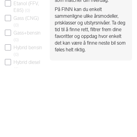
som matcher din hverdag.
Etanol (FFV,
På FINN kan du enkelt
E85)
(
0
)
sammenligne ulike årsmodeller,
Gass (CNG)
prisklasser og utstyrsnivåer. Ta deg
(
0
)
tid til å finne rett, filtrer frem dine
Gass+bensin
favoritter og oppdag hvor enkelt
(
0
)
det kan være å finne neste bil som
Hybrid bensin
føles helt riktig.
(
0
)
Hybrid diesel
(
0
)
Hydrogen
(
0
)
Plug-in
Bensin
(
0
)
Plug-in Diesel
(
0
)
Karosseri