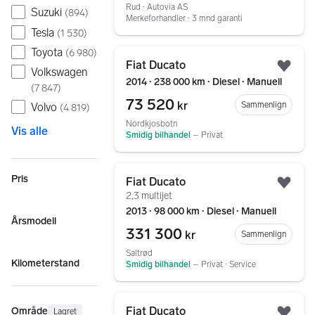
Rud ∙ Autovia AS
Suzuki
(
894
)
Merkeforhandler ∙ 3 mnd garanti
Tesla
(
1 530
)
Toyota
Gå til annonsen
(
6 980
)
Fiat Ducato
Volkswagen
Legg
2014 ∙ 238 000 km ∙ Diesel ∙ Manuell
(
7 847
)
73 520
kr
Sammenlign
Volvo
(
4 819
)
Nordkjosbotn
Vis alle
Smidig bilhandel
–
Privat
Gå til annonsen
Pris
Fiat Ducato
Legg
2,3 multijet
2013 ∙ 98 000 km ∙ Diesel ∙ Manuell
Årsmodell
331 300
kr
Sammenlign
Saltrød
Kilometerstand
Smidig bilhandel
–
Privat ∙ Service
Gå til annonsen
Fiat Ducato
Område
Lagret