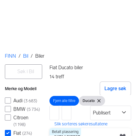
Her er du
FINN
/
Bil
/
Biler
Filtre
Søk i Bil
Fiat Ducato biler
14
treff
Ingen resultater
Lagre søk
Merke og Modell
Audi
(
3 683
)
Fjern alle filtre
Ducato
Fjern alle filtre
Vis filter
Fjern filteret
BMW
(
5 734
)
Citroen
(
1 198
)
14 resultater
Gå til annonsen
Betalt plassering
Fiat
(
274
)