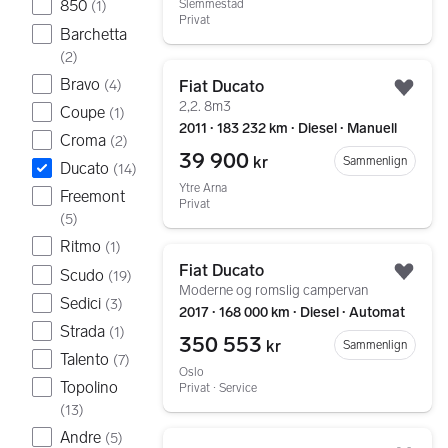
850
Slemmestad
(
1
)
Privat
Barchetta
(
2
)
Gå til annonsen
Bravo
(
4
)
Fiat Ducato
Legg
2,2. 8m3
Coupe
(
1
)
2011 ∙ 183 232 km ∙ Diesel ∙ Manuell
Croma
(
2
)
39 900
kr
Sammenlign
Ducato
(
14
)
Ytre Arna
Freemont
Privat
(
5
)
Ritmo
(
1
)
Gå til annonsen
Fiat Ducato
Scudo
(
19
)
Legg
Moderne og romslig campervan
Sedici
(
3
)
2017 ∙ 168 000 km ∙ Diesel ∙ Automat
Strada
(
1
)
350 553
kr
Sammenlign
Talento
(
7
)
Oslo
Topolino
Privat ∙ Service
(
13
)
Gå til annonsen
Andre
(
5
)