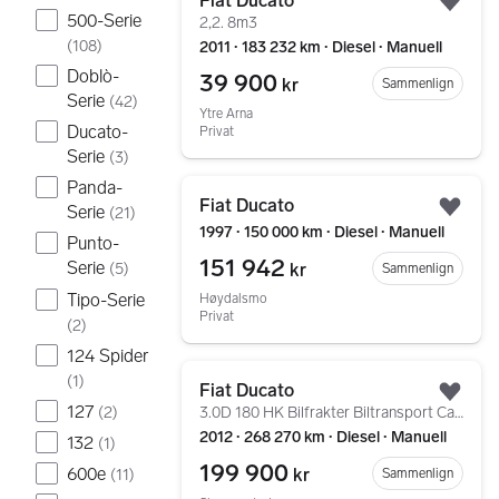
Fiat Ducato
Legg
500-Serie
2,2. 8m3
(
108
)
2011 ∙ 183 232 km ∙ Diesel ∙ Manuell
Doblò-
39 900
kr
Sammenlign
Serie
(
42
)
Ytre Arna
Ducato-
Privat
Serie
(
3
)
Gå til annonsen
Panda-
Fiat Ducato
Serie
(
21
)
Legg
1997 ∙ 150 000 km ∙ Diesel ∙ Manuell
Punto-
151 942
Serie
kr
(
5
)
Sammenlign
Tipo-Serie
Høydalsmo
Privat
(
2
)
124 Spider
Gå til annonsen
(
1
)
Fiat Ducato
Legg
127
(
2
)
3.0D 180 HK Bilfrakter Biltransport Cartransport
2012 ∙ 268 270 km ∙ Diesel ∙ Manuell
132
(
1
)
199 900
600e
kr
Sammenlign
(
11
)