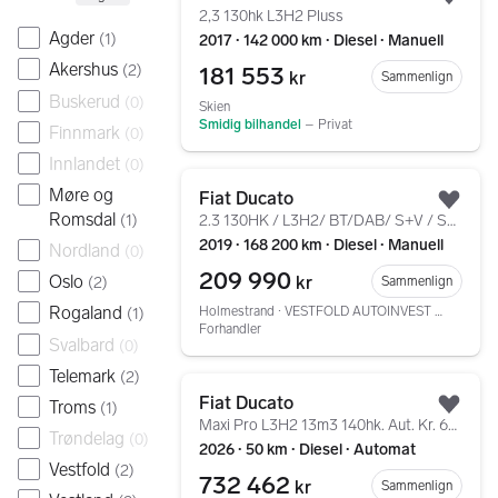
Legg
2,3 130hk L3H2 Pluss
Agder
(
1
)
2017 ∙ 142 000 km ∙ Diesel ∙ Manuell
Akershus
181 553
(
2
)
kr
Sammenlign
Buskerud
(
0
)
Skien
Smidig bilhandel
–
Privat
Finnmark
(
0
)
Innlandet
(
0
)
Gå til annonsen
Møre og
Fiat Ducato
Legg
Romsdal
(
1
)
2.3 130HK / L3H2/ BT/DAB/ S+V / Service + regreim
2019 ∙ 168 200 km ∙ Diesel ∙ Manuell
Nordland
(
0
)
209 990
Oslo
kr
Sammenlign
(
2
)
Rogaland
Holmestrand ∙ VESTFOLD AUTOINVEST AS
(
1
)
Forhandler
Svalbard
(
0
)
Telemark
(
2
)
Gå til annonsen
Fiat Ducato
Troms
(
1
)
Legg
Maxi Pro L3H2 13m3 140hk. Aut. Kr. 625.000,- + m.v.a.
Trøndelag
(
0
)
2026 ∙ 50 km ∙ Diesel ∙ Automat
Vestfold
(
2
)
732 462
kr
Sammenlign