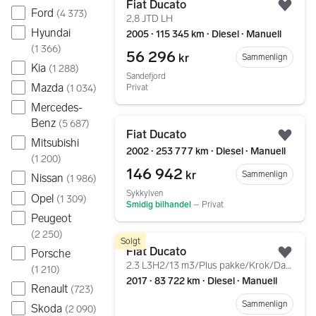
Fiat Ducato
Legg
Ford
(
4 373
)
2,8 JTD LH
Hyundai
2005 ∙ 115 345 km ∙ Diesel ∙ Manuell
(
1 366
)
56 296
kr
Sammenlign
Kia
(
1 288
)
Sandefjord
Mazda
(
1 034
)
Privat
Mercedes-
Gå til annonsen
Benz
(
5 687
)
Fiat Ducato
Legg
Mitsubishi
2002 ∙ 253 777 km ∙ Diesel ∙ Manuell
(
1 200
)
146 942
kr
Sammenlign
Nissan
(
1 986
)
Sykkylven
Opel
(
1 309
)
Smidig bilhandel
–
Privat
Peugeot
(
2 250
)
Gå til annonsen
Solgt
Fiat Ducato
Porsche
Legg
2.3 L3H2/13 m3/Plus pakke/Krok/Dab+ Finans/Garanti/Inn
(
1 210
)
2017 ∙ 83 722 km ∙ Diesel ∙ Manuell
Renault
(
723
)
Sammenlign
Skoda
(
2 090
)