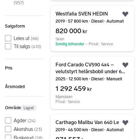
(
957
)
Gå til annonsen
Westfalia SVEN HEDIN
Legg
2019 ∙ 57 800 km ∙ Diesel ∙ Automat
Salgsform
820 000
kr
Leies ut
(
66
)
Skien
Smidig bilhandel
–
Privat ∙ Service
Til salgs
(
410
)
Gå til annonsen
Ford Carado CV590 4x4 –
Legg
Pris
velutstyrt helårsbobil under 6
meter
2025 ∙ 12 500 km ∙ Diesel ∙ Manuell
Årsmodell
1 292 459
kr
Mjøndalen
Privat ∙ Service
Område
Lagret
Gå til annonsen
Agder
(
24
)
Carthago Malibu Van 640 Le
Legg
Akershus
(
23
)
2019 ∙ 46 500 km ∙ Diesel ∙ Automat
Buskerud
(
28
)