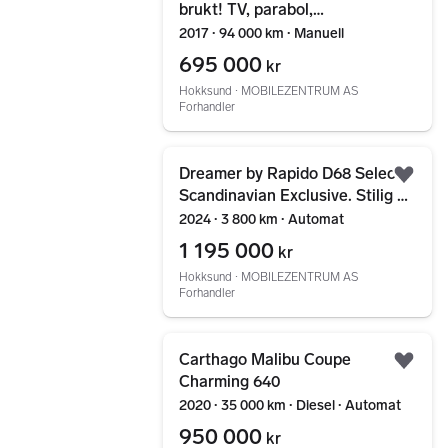
brukt! TV, parabol,
solcelle,hengerfeste mm
2017 ∙ 94 000 km ∙ Manuell
695 000
kr
Hokksund ∙ MOBILEZENTRUM AS
Forhandler
Gå til annonsen
Dreamer by Rapido D68 Select
Legg
Scandinavian Exclusive. Stilig og
praktisk!
2024 ∙ 3 800 km ∙ Automat
1 195 000
kr
Hokksund ∙ MOBILEZENTRUM AS
Forhandler
Gå til annonsen
Carthago Malibu Coupe
Legg
Charming 640
2020 ∙ 35 000 km ∙ Diesel ∙ Automat
950 000
kr