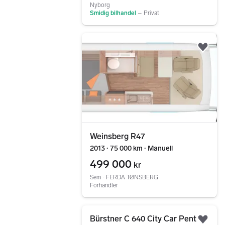
Nyborg
Smidig bilhandel
–
Privat
Gå til annonsen
Legg
Weinsberg R47
2013 ∙ 75 000 km ∙ Manuell
499 000
kr
Sem ∙ FERDA TØNSBERG
Forhandler
Gå til annonsen
Bürstner C 640 City Car Pent
Legg