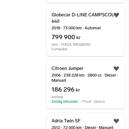
Gå til annonsen
Globecar D-LINE CAMPSCOUT
Legg
640
2018 ∙ 73 000 km ∙ Automat
799 900
kr
Sem ∙ FERDA TØNSBERG
Forhandler
Gå til annonsen
Citroen Jumper
Legg
2006 ∙ 238 228 km ∙ 2800 cc ∙ Diesel ∙
Manuell
186 296
kr
Arendal
Smidig bilhandel
–
Privat ∙ Service
Gå til annonsen
Adria Twin SF
Legg
2012 ∙ 72 000 km ∙ Diesel ∙ Manuell