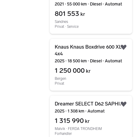
2021 ∙ 55 000 km ∙ Diesel ∙ Automat
801 553
kr
Sandnes
Privat ∙ Service
Gå til annonsen
Knaus Knaus Boxdrive 600 XL
Legg
4x4
2025 ∙ 18 500 km ∙ Diesel ∙ Automat
1 250 000
kr
Bergen
Privat
Gå til annonsen
Dreamer SELECT D62 SAPHIR
Legg
2025 ∙ 1 308 km ∙ Automat
1 315 990
kr
Malvik ∙ FERDA TRONDHEIM
Forhandler