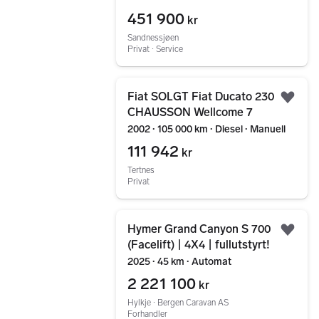
451 900
kr
Sandnessjøen
Privat ∙ Service
Gå til annonsen
Fiat SOLGT Fiat Ducato 230
Legg
CHAUSSON Wellcome 7
2002 ∙ 105 000 km ∙ Diesel ∙ Manuell
111 942
kr
Tertnes
Privat
Gå til annonsen
Hymer Grand Canyon S 700
Legg
(Facelift) | 4X4 | fullutstyrt!
2025 ∙ 45 km ∙ Automat
2 221 100
kr
Hylkje ∙ Bergen Caravan AS
Forhandler