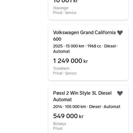
10 001
kr
Stavanger
Privat ∙ Service
Gå til annonsen
Volkswagen Grand California
Legg
600
2025 ∙ 15 000 km ∙ 1968 cc ∙ Diesel ∙
Automat
1 249 000
kr
Trondheim
Privat ∙ Service
Gå til annonsen
Pøssl 2 Win Style 3L Diesel
Legg
Automat
2014 ∙ 105 000 km ∙ Diesel ∙ Automat
549 000
kr
Bolsøya
Privat