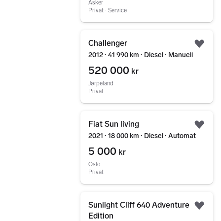
Asker
Privat ∙ Service
Gå til annonsen
Challenger
Legg
2012 ∙ 41 990 km ∙ Diesel ∙ Manuell
520 000
kr
Jørpeland
Privat
Gå til annonsen
Fiat Sun living
Legg
2021 ∙ 18 000 km ∙ Diesel ∙ Automat
5 000
kr
Oslo
Privat
Gå til annonsen
Sunlight Cliff 640 Adventure
Legg
Edition