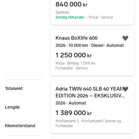
840 000
kr
Sandnes
Smidig bilhandel
–
Privat ∙ Service
Gå til annonsen
Knaus BoXlife 600
Legg
2026 ∙ 10 000 km ∙ Diesel ∙ Automat
1 250 000
kr
Rissa ∙ Bilhjelp 1 Drift As
Forhandler ∙ Service
Gå til annonsen
Adria TWIN 640 SLB 60 YEARS
Totalvekt
Legg
EDITION 2026 – EKSKLUSIV
JUBILEUMSMODELL MED
2026 ∙ Automat
Lengde
AUTOMATGIR!
1 389 000
kr
Kristiansand S ∙ Kristiansand Caravan og Fritid AS
Kilometerstand
Forhandler