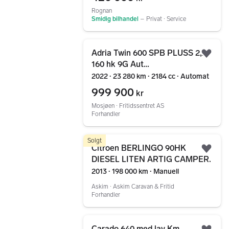
Rognan
Smidig bilhandel
–
Privat ∙ Service
Gå til annonsen
Adria Twin 600 SPB PLUSS 2,2 /
Legg
160 hk 9G Aut
*HENGERFESTE/KAMERA/SOLCEL
2022 ∙ 23 280 km ∙ 2184 cc ∙ Automat
999 900
kr
Mosjøen ∙ Fritidssentret AS
Forhandler
Gå til annonsen
Solgt
Citroen BERLINGO 90HK
Legg
DIESEL LITEN ARTIG CAMPER.
2013 ∙ 198 000 km ∙ Manuell
Askim ∙ Askim Caravan & Fritid
Forhandler
Gå til annonsen
Carado 640 med lav Km.