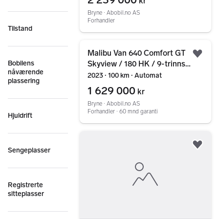
kr
Bryne ∙ Abobil.no AS
Forhandler
Tilstand
Gå til annonsen
Malibu Van 640 Comfort GT
Legg
Bobilens
Skyview / 180 HK / 9-trinns
nåværende
automat
2023 ∙ 100 km ∙ Automat
plassering
1 629 000
kr
Bryne ∙ Abobil.no AS
Forhandler ∙ 60 mnd garanti
Hjuldrift
Gå til annonsen
Legg
Sengeplasser
Registrerte
sitteplasser