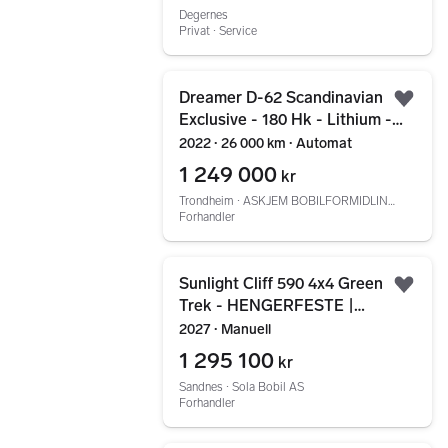
Degernes
Privat ∙ Service
Gå til annonsen
Dreamer D-62 Scandinavian
Legg
Exclusive - 180 Hk - Lithium -
Solcelle - med mer!
2022 ∙ 26 000 km ∙ Automat
1 249 000
kr
Trondheim ∙ ASKJEM BOBILFORMIDLING TRØNDELAG AS
Forhandler
Gå til annonsen
Sunlight Cliff 590 4x4 Green
Legg
Trek - HENGERFESTE |
FIREHJULSTREKK | TRUMA
2027 ∙ Manuell
COMBI 6E Bi-xenon
1 295 100
kr
Sandnes ∙ Sola Bobil AS
Forhandler