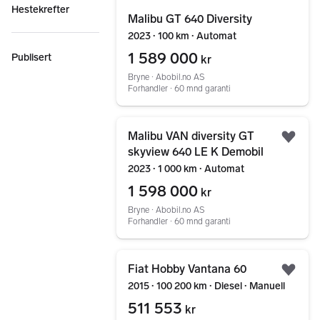
Hestekrefter
Malibu GT 640 Diversity
2023 ∙ 100 km ∙ Automat
1 589 000
Publisert
kr
Bryne ∙ Abobil.no AS
Forhandler ∙ 60 mnd garanti
Gå til annonsen
Malibu VAN diversity GT
Legg
skyview 640 LE K Demobil
2023 ∙ 1 000 km ∙ Automat
1 598 000
kr
Bryne ∙ Abobil.no AS
Forhandler ∙ 60 mnd garanti
Gå til annonsen
Fiat Hobby Vantana 60
Legg
2015 ∙ 100 200 km ∙ Diesel ∙ Manuell
511 553
kr