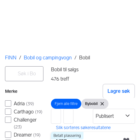
Her er du
FINN
/
Bobil og campingvogn
/
Bobil
Filtre
Søk i Bobil
Bobil til salgs
476
treff
Ingen resultater
Lagre søk
Merke
Adria
(
39
)
Fjern alle filtre
Bybobil
Fjern alle filtre
Vis filter
Fjern filteret
Carthago
(
19
)
Challenger
(
23
)
476 resultater
Gå til annonsen
Dreamer
(
19
)
Betalt plassering