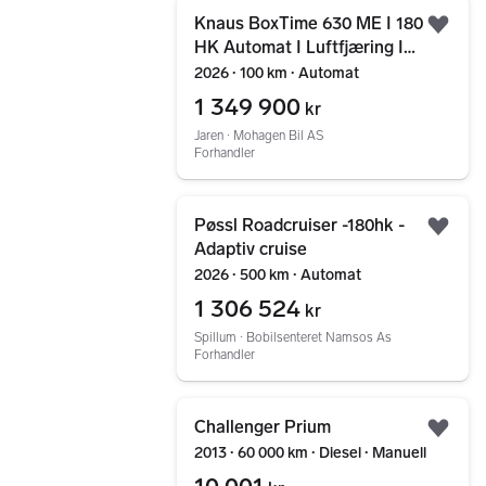
Gå til annonsen
Knaus BoxTime 630 ME I 180
Legg
HK Automat I Luftfjæring I
Lithium I Godt Utstyrt !
2026 ∙ 100 km ∙ Automat
1 349 900
kr
Jaren ∙ Mohagen Bil AS
Forhandler
Gå til annonsen
Pøssl Roadcruiser -180hk -
Legg
Adaptiv cruise
2026 ∙ 500 km ∙ Automat
1 306 524
kr
Spillum ∙ Bobilsenteret Namsos As
Forhandler
Gå til annonsen
Challenger Prium
Legg
2013 ∙ 60 000 km ∙ Diesel ∙ Manuell