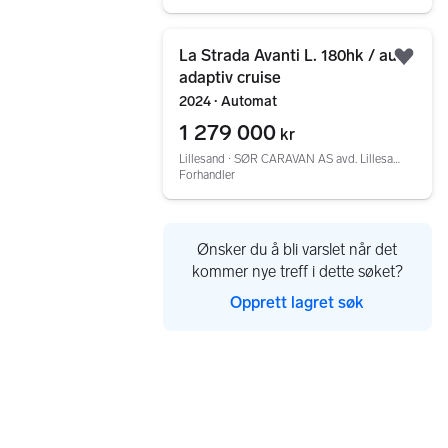
Gå til annonsen
La Strada Avanti L. 180hk / aut /
Legg
adaptiv cruise
2024 ∙ Automat
1 279 000
kr
Lillesand ∙ SØR CARAVAN AS avd. Lillesand
Forhandler
Ønsker du å bli varslet når det
kommer nye treff i dette søket?
Opprett lagret søk