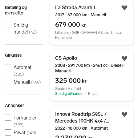
Gå til annonsen
La Strada Avanti L
Betaling og
Legg
eierskifte
2017 ∙ 67 000 km ∙ Manuell
679 000
kr
Smidig
handel
(
42
)
Lillesand ∙ SØR CARAVAN AS avd. Lillesand
Forhandler
Gå til annonsen
Girkasse
CS Apollo
Legg
2008 ∙ 291 700 km ∙ 2461 cc ∙ Diesel ∙
Automat
Manuell
(
325
)
325 000
kr
Manuell
(
149
)
Sande i Vestfold
Smidig bilhandel
–
Privat
Annonsør
Gå til annonsen
Innova Roadtrip 595L /
Legg
Forhandler
Mercedes 190HK 4x4 /
(
327
)
Eksklusiv 4x4 bybobil med
2022 ∙ 18 000 km ∙ Automat
Privat
(
149
)
yachtdesign / Solcelle/
2 239 000