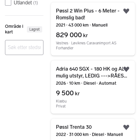
Utlandet
(
1
)
Gå til annonsen
Pøssl 2 Win Plus - 6 Meter -
Legg
Romslig bad!
2021 ∙ 43 000 km ∙ Manuell
Område i
Lagret
kart
829 000
kr
Vestnes ∙ Løviknes Caravanimport AS
Forhandler
Ingen resultater
Gå til annonsen
Adria 640 SGX - 180 HK og ALT
Legg
mulig utstyr, LEDIG --->RÅESTE
AV BYBOBIL!
2026 ∙ 10 km ∙ Diesel ∙ Automat
9 500
kr
Klæbu
Privat
Gå til annonsen
Pøssl Trenta 30
Legg
2022 ∙ 31 000 km ∙ Diesel ∙ Manuell