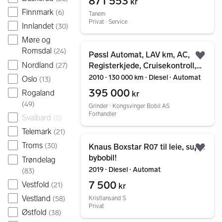
871 553
kr
Finnmark
(
6
)
Tanem
Privat ∙ Service
Innlandet
(
30
)
Møre og
Gå til annonsen
Romsdal
(
24
)
Pøssl Automat, LAV km, AC,
Legg
Nordland
Registerkjede, Cruisekontroll,
(
27
)
god Nyttelast, DAB, Markise,
2010 ∙ 130 000 km ∙ Diesel ∙ Automat
Oslo
(
13
)
Ryggekamera, Solcellepanel
395 000
Rogaland
kr
(
49
)
Grinder ∙ Kongsvinger Bobil AS
Forhandler
Svalbard
(
0
)
Telemark
(
21
)
Gå til annonsen
Troms
(
30
)
Knaus Boxstar R07 til leie, super
Legg
bybobil!
Trøndelag
2019 ∙ Diesel ∙ Automat
(
83
)
7 500
Vestfold
(
21
)
kr
Vestland
(
58
)
Kristiansand S
Privat
Østfold
(
38
)