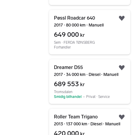
Gå til annonsen
Pøssl Roadcar 640
Legg
2017 ∙ 80 000 km ∙ Manuell
649 000
kr
Sem ∙ FERDA TØNSBERG
Forhandler
Gå til annonsen
Dreamer D55
Legg
2017 ∙ 34 000 km ∙ Diesel ∙ Manuell
689 553
kr
Tromsdalen
Smidig bilhandel
–
Privat ∙ Service
Gå til annonsen
Roller Team Trigano
Legg
2013 ∙ 137 000 km ∙ Diesel ∙ Manuell
420 000
kr