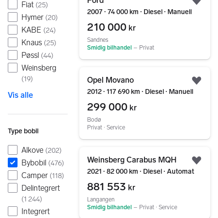
Ford
Fiat
(
25
)
Legg
2007 ∙ 74 000 km ∙ Diesel ∙ Manuell
Hymer
(
20
)
210 000
kr
KABE
(
24
)
Sandnes
Knaus
(
25
)
Smidig bilhandel
–
Privat
Pøssl
(
44
)
Weinsberg
Gå til annonsen
(
19
)
Opel Movano
Legg
2012 ∙ 117 690 km ∙ Diesel ∙ Manuell
Vis alle
299 000
kr
Bodø
Privat ∙ Service
Type bobil
Alkove
(
202
)
Gå til annonsen
Weinsberg Carabus MQH
Bybobil
(
476
)
Legg
2021 ∙ 82 000 km ∙ Diesel ∙ Automat
Camper
(
118
)
881 553
kr
Delintegrert
(
1 244
)
Langangen
Smidig bilhandel
–
Privat ∙ Service
Integrert