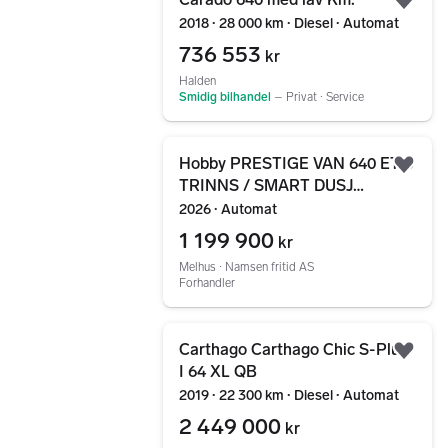
Legg
2018 ∙ 28 000 km ∙ Diesel ∙ Automat
736 553
kr
Halden
Smidig bilhandel
–
Privat ∙ Service
Gå til annonsen
Hobby PRESTIGE VAN 640 ET 8
Legg
TRINNS / SMART DUSJ
LØSNING/ LANGS GÅENDE
2026 ∙ Automat
SENGER !!
1 199 900
kr
Melhus ∙ Namsen fritid AS
Forhandler
Gå til annonsen
Carthago Carthago Chic S-Plus
Legg
I 64 XL QB
2019 ∙ 22 300 km ∙ Diesel ∙ Automat
2 449 000
kr