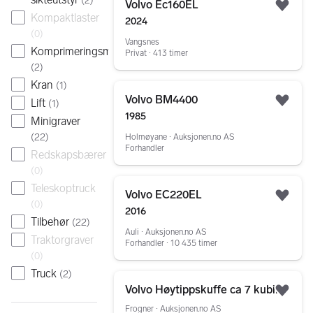
(
2
)
Volvo Ec160EL
Legg
Kompaktlaster
2024
(
0
)
Vangsnes
Komprimeringsmaskin
Privat ∙ 413 timer
(
2
)
Kran
(
1
)
Gå til annonsen
Volvo BM4400
Lift
(
1
)
Legg
1985
Minigraver
(
22
)
Holmøyane ∙ Auksjonen.no AS
Forhandler
Redskapsbærer
(
0
)
Gå til annonsen
Teleskoptruck
Volvo EC220EL
Legg
(
0
)
2016
Tilbehør
(
22
)
Auli ∙ Auksjonen.no AS
Traktorgraver
Forhandler ∙ 10 435 timer
(
0
)
Truck
(
2
)
Gå til annonsen
Volvo Høytippskuffe ca 7 kubikk
Legg
Frogner ∙ Auksjonen.no AS