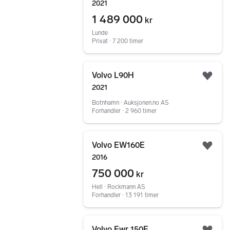
2021
1 489 000
kr
Lunde
Privat ∙ 7 200 timer
Gå til annonsen
Volvo L90H
Legg
2021
Botnhamn ∙ Auksjonen.no AS
Forhandler ∙ 2 960 timer
Gå til annonsen
Volvo EW160E
Legg
2016
750 000
kr
Hell ∙ Rockmann AS
Forhandler ∙ 13 191 timer
Gå til annonsen
Volvo Ewr 150E