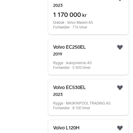
Legg
2023
1 170 000
kr
Drøbak ∙ Volvo Maskin AS
Forhandler ∙ 774 timer
Gå til annonsen
Volvo EC250EL
Legg
2019
Rygge ∙ Auksjonen.no AS
Forhandler ∙ 5 920 timer
Gå til annonsen
Volvo EC530EL
Legg
2023
Rygge ∙ MASKINPOOL TRADING AS
Forhandler ∙ 8 100 timer
Gå til annonsen
Volvo L120H
Legg