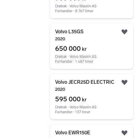
Drøbak ∙ Volvo Maskin AS
Forhandler ∙ 8 767 timer
Gå til annonsen
Volvo L35GS
Legg
2020
650 000
kr
Drøbak ∙ Volvo Maskin AS
Forhandler ∙ 1 487 timer
Gå til annonsen
Volvo JECR25D ELECTRIC
Legg
2020
595 000
kr
Drøbak ∙ Volvo Maskin AS
Forhandler ∙ 137 timer
Gå til annonsen
Volvo EWR150E
Legg