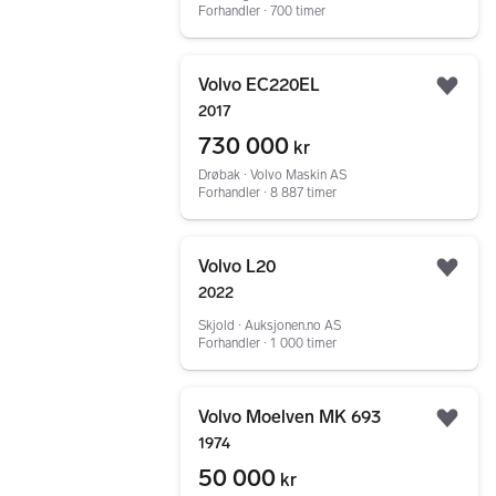
Forhandler ∙ 700 timer
Gå til annonsen
Volvo EC220EL
Legg
2017
730 000
kr
Drøbak ∙ Volvo Maskin AS
Forhandler ∙ 8 887 timer
Gå til annonsen
Volvo L20
Legg
2022
Skjold ∙ Auksjonen.no AS
Forhandler ∙ 1 000 timer
Gå til annonsen
Volvo Moelven MK 693
Legg
1974
50 000
kr