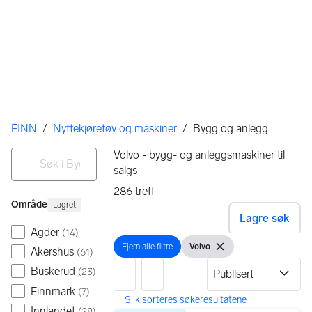
Her er du
FINN
/
Nyttekjøretøy og maskiner
/
Bygg og anlegg
Filtre
Søk i Bygg og anlegg
Volvo - bygg- og anleggsmaskiner til
salgs
Ingen resultater
286
treff
Område
Lagret
Lagre søk
Agder
(
14
)
Fjern alle filtre
Volvo
Akershus
Fjern alle filtre
Vis filter
Fjern filteret
(
61
)
Buskerud
(
23
)
Finnmark
(
7
)
Innlandet
(
28
)