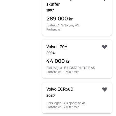
Legg
skuffer
1997
289 000
kr
Tustna ∙ ATS Norway AS
Forhandler
Gå til annonsen
Volvo L70H
Legg
2024
44 000
kr
Rudshøgda ∙ BJUGSTAD UTLEIE AS
Forhandler ∙ 1 500 timer
Gå til annonsen
Volvo ECR58D
Legg
2020
Lierskogen ∙ Auksjonen.no AS
Forhandler ∙ 3 108 timer