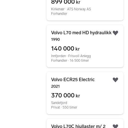
899 000
kr
Kirkenær ∙ ATS Norway AS
Forhandler
Gå til annonsen
Volvo L70 med HD hydraulikk
Legg
1990
140 000
kr
Innfjorden ∙ Frisvoll Anlegg
Forhandler ∙ 16 500 timer
Gå til annonsen
Volvo ECR25 Electric
Legg
2021
370 000
kr
Sandefjord
Privat ∙ 550 timer
Gå til annonsen
Volvo L70C hjullaster m/ 2