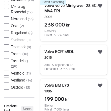
286 resultater
Gå til annonsen
Betalt plassering
Volvo Volvo Minigraver 28 ECR
Møre og
Legg
MVA FRI
Romsdal
(
12
)
2005
Nordland
(
16
)
238 000
kr
Oslo
(
2
)
Nøtterøy
Rogaland
(
8
)
Privat ∙ 5 866 timer
Svalbard
(
0
)
Telemark
(
9
)
Gå til annonsen
Volvo ECR145DL
Troms
(
16
)
Legg
2015
Trøndelag
Alta ∙ Auksjonen.no AS
(
29
)
Forhandler ∙ 5 900 timer
Vestfold
(
11
)
Vestland
(
14
)
Gå til annonsen
Volvo BM L70
Østfold
(
13
)
Legg
1986
199 000
kr
Bjerka
Område i
Lagret
Privat ∙ 7 600 timer
kart