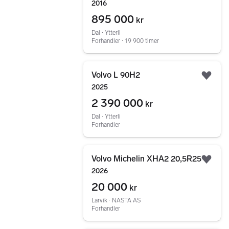
2016
895 000
kr
Dal ∙ Ytterli
Forhandler ∙ 19 900 timer
Gå til annonsen
Volvo L 90H2
Legg
2025
2 390 000
kr
Dal ∙ Ytterli
Forhandler
Gå til annonsen
Volvo Michelin XHA2 20,5R25
Legg
2026
20 000
kr
Larvik ∙ NASTA AS
Forhandler