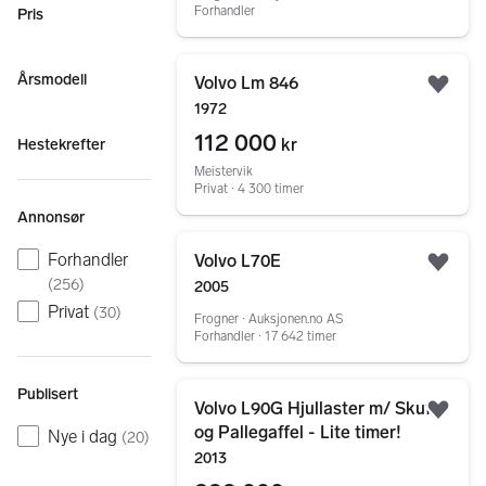
Forhandler
Pris
Gå til annonsen
Årsmodell
Volvo Lm 846
Legg
1972
112 000
kr
Hestekrefter
Meistervik
Privat ∙ 4 300 timer
Annonsør
Gå til annonsen
Forhandler
Volvo L70E
Legg
(
256
)
2005
Privat
(
30
)
Frogner ∙ Auksjonen.no AS
Forhandler ∙ 17 642 timer
Gå til annonsen
Publisert
Volvo L90G Hjullaster m/ Skuffe
Legg
og Pallegaffel - Lite timer!
Nye i dag
(
20
)
2013