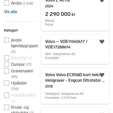
Volvo L 90 H2
Legg
Andre
(
1 248
)
2024
Vis alle
2 290 000
kr
Brårud
Privat
Kategori
Gå til annonsen
Andre
Volvo – VOE11045617 /
Legg
kjøretøygrupper
VOE17288614
(
6
)
Sem ∙ Auksjonen.no AS
Borutstyr
(
0
)
Forhandler
Dumper
(
17
)
Gå til annonsen
Gravemaskin
Volvo Volvo ECR58D kort hekk
(
95
)
Legg
minigraver - Engcon tiltrotator -
Hjullaster
Skjær - SMP 210L Pusseskuff -
2018
(
116
)
Tannskuf
Sandefjord ∙ Auksjonen.no AS
Industrimaskin
Forhandler ∙ 2 579 timer
(
0
)
Knuse -og
Gå til annonsen
sikteutstyr