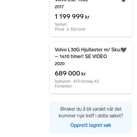
Legg
2017
1 199 999
kr
Spillum
Privat ∙ 6 300 timer
Gå til annonsen
Volvo L30G Hjullaster m/ Skuffe
Legg
– 1410 timer! SE VIDEO
2020
689 000
kr
Sykkylven ∙ ATS Norway AS
Forhandler
Ønsker du å bli varslet når det
kommer nye treff i dette søket?
Opprett lagret søk