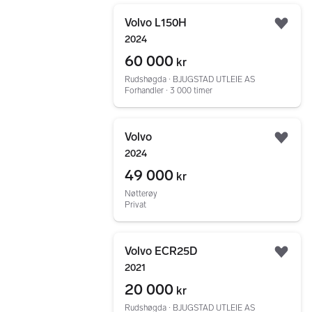
Gå til annonsen
Volvo L150H
Legg
2024
60 000
kr
Rudshøgda ∙ BJUGSTAD UTLEIE AS
Forhandler ∙ 3 000 timer
Gå til annonsen
Volvo
Legg
2024
49 000
kr
Nøtterøy
Privat
Gå til annonsen
Volvo ECR25D
Legg
2021
20 000
kr
Rudshøgda ∙ BJUGSTAD UTLEIE AS