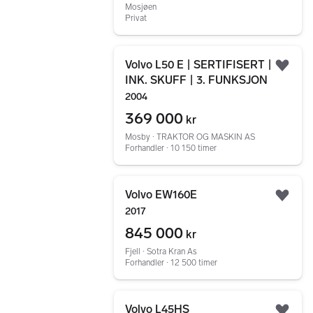
Mosjøen
Privat
Gå til annonsen
Volvo L50 E | SERTIFISERT |
Legg
INK. SKUFF | 3. FUNKSJON
2004
369 000
kr
Mosby ∙ TRAKTOR OG MASKIN AS
Forhandler ∙ 10 150 timer
Gå til annonsen
Volvo EW160E
Legg
2017
845 000
kr
Fjell ∙ Sotra Kran As
Forhandler ∙ 12 500 timer
Gå til annonsen
Volvo L45HS