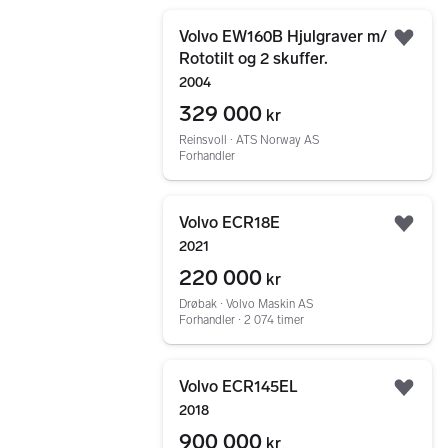
Gå til annonsen
Volvo EW160B Hjulgraver m/
Legg
Rototilt og 2 skuffer.
2004
329 000
kr
Reinsvoll ∙ ATS Norway AS
Forhandler
Gå til annonsen
Volvo ECR18E
Legg
2021
220 000
kr
Drøbak ∙ Volvo Maskin AS
Forhandler ∙ 2 074 timer
Gå til annonsen
Volvo ECR145EL
Legg
2018
900 000
kr