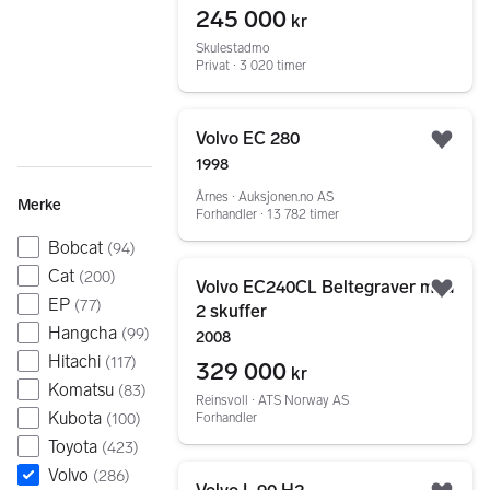
245 000
kr
Skulestadmo
Privat ∙ 3 020 timer
Gå til annonsen
Volvo EC 280
Legg
1998
Årnes ∙ Auksjonen.no AS
Merke
Forhandler ∙ 13 782 timer
Bobcat
(
94
)
Gå til annonsen
Cat
(
200
)
Volvo EC240CL Beltegraver med
Legg
EP
(
77
)
2 skuffer
Hangcha
(
99
)
2008
Hitachi
(
117
)
329 000
kr
Komatsu
(
83
)
Reinsvoll ∙ ATS Norway AS
Kubota
(
100
)
Forhandler
Toyota
(
423
)
Gå til annonsen
Volvo
(
286
)