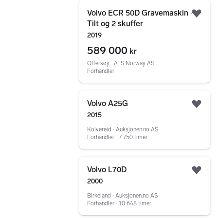
Gå til annonsen
Volvo ECR 50D Gravemaskin -
Legg
Tilt og 2 skuffer
2019
589 000
kr
Ottersøy ∙ ATS Norway AS
Forhandler
Gå til annonsen
Volvo A25G
Legg
2015
Kolvereid ∙ Auksjonen.no AS
Forhandler ∙ 7 750 timer
Gå til annonsen
Volvo L70D
Legg
2000
Birkeland ∙ Auksjonen.no AS
Forhandler ∙ 10 648 timer