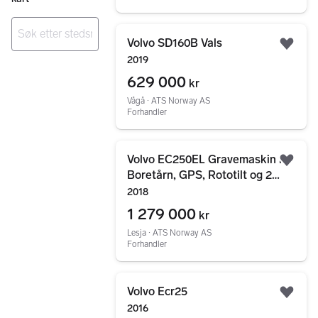
Gå til annonsen
Volvo SD160B Vals
Legg
Ingen resultater
2019
629 000
kr
Vågå ∙ ATS Norway AS
Forhandler
Gå til annonsen
Volvo EC250EL Gravemaskin m/
Legg
Boretårn, GPS, Rototilt og 2
skuffer. SE VIDEO
2018
1 279 000
kr
Lesja ∙ ATS Norway AS
Forhandler
Gå til annonsen
Volvo Ecr25
Legg
2016