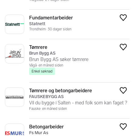
Fundamentarbeider
Legg
Statnett
Trondheim
30 dager siden
Tømrere
Legg
Brun Bygg AS
Brun Bygg AS søker tømrere
Vågå
en måned siden
Enkel søknad
Tømrere og betongarbeidere
Legg
FAUSKEBYGG AS
Vil du bygge i Salten - med folk som kan faget ?
Fauske
en måned siden
Betongarbeider
Legg
Fs Mur As