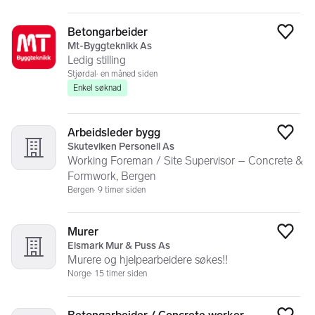
Betongarbeider
Legg
Mt-Byggteknikk As
Ledig stilling
Stjørdal
en måned siden
Enkel søknad
Arbeidsleder bygg
Legg
Skuteviken Personell As
Working Foreman / Site Supervisor – Concrete &
Formwork, Bergen
Bergen
9 timer siden
Murer
Legg
Elsmark Mur & Puss As
Murere og hjelpearbeidere søkes!!
Norge
15 timer siden