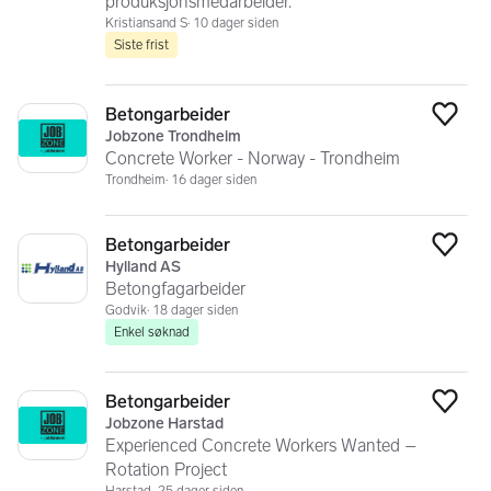
produksjonsmedarbeider.
Kristiansand S
10 dager siden
Siste frist
Betongarbeider
Legg
Jobzone Trondheim
Concrete Worker - Norway - Trondheim
Trondheim
16 dager siden
Betongarbeider
Legg
Hylland AS
Betongfagarbeider
Godvik
18 dager siden
Enkel søknad
Betongarbeider
Legg
Jobzone Harstad
Experienced Concrete Workers Wanted –
Rotation Project