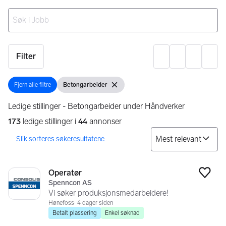
Ingen resultater
Filter
Innst
Fjern alle filtre
Betongarbeider
Fjern alle filtre
Vis filter
Fjern filter
Ledige stillinger - Betongarbeider under Håndverker
173
ledige stillinger i
44
annonser
So
Søkeresultater
173 resultater
Operatør
Legg
Spenncon AS
Vi søker produksjonsmedarbeidere!
Hønefoss
4 dager siden
Betalt plassering
Enkel søknad