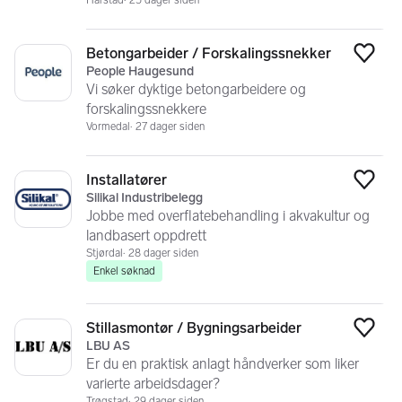
Harstad
25 dager siden
Betongarbeider / Forskalingssnekker
Legg
People Haugesund
Vi søker dyktige betongarbeidere og
forskalingssnekkere
Vormedal
27 dager siden
Installatører
Legg
Silikal Industribelegg
Jobbe med overflatebehandling i akvakultur og
landbasert oppdrett
Stjørdal
28 dager siden
Enkel søknad
Stillasmontør / Bygningsarbeider
Legg
LBU AS
Er du en praktisk anlagt håndverker som liker
varierte arbeidsdager?
Trøgstad
29 dager siden