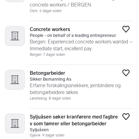
concrete workers / BERGEN
Oslo
4 dager siden
Concrete workers
Legg
People - on behalf of a leading entrepreneur
Bergen: Experienced concrete workers wanted –
Immediate start, excellent pay
Bergen
7 dager siden
Betongarbeider
Legg
Sikker Bemanning As
Erfarne forskalingssnekkere, jernbindere og
betongarbeidere søkes
Lørenskog
8 dager siden
Syljuåsen søker kranførere med fagbre
Legg
v som tømrer eller betongarbeider
Syljuåsen
Gjøvik
9 dager siden