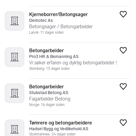
Kjerneborrer/Betongsager
Legg
Demotec As
Betongsager / Betongarbeider
Larvik
11 dager siden
Betongarbeider
Legg
Pro3 HR & Bemanning AS
Vi søker erfaren og dyktig betongarbeider !
Steinberg
13 dager siden
Betongarbeider
Legg
Stubstad Betong AS
Fagarbeider Betong
Norge
16 dager siden
Tømrere og betongarbeidere
Legg
Hadsel Bygg og Vedlikehold AS
Stokmarknes
24 dager siden