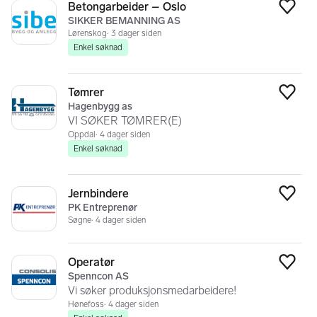
Betongarbeider – Oslo
Legg
SIKKER BEMANNING AS
Lørenskog
3 dager siden
Enkel søknad
Tømrer
Legg
Hagenbygg as
VI SØKER TØMRER(E)
Oppdal
4 dager siden
Enkel søknad
Jernbindere
Legg
PK Entreprenør
Søgne
4 dager siden
Operatør
Legg
Spenncon AS
Vi søker produksjonsmedarbeidere!
Hønefoss
4 dager siden