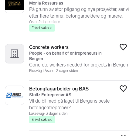
Legg
Monia Ressurs as
På grunn av stor pågang og nye prosjekter, ser vi
etter flere tømrer, betongarbeidere og murere.
Oslo
2 dager siden
Enkel søknad
Concrete workers
Legg
People - on behalf of entrepreneurs in
Bergen
Concrete workers needed for projects in Bergen
Eidsvåg i Åsane
2 dager siden
Betongfagarbeider og BAS
Legg
Stoltz Entreprenør AS
Vil du bli med på laget til Bergens beste
betongentreprenør?
Laksevåg
3 dager siden
Enkel søknad