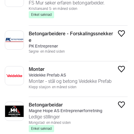
FS Mur søker erfaren betongarbeider.
Kristiansand S
en måned siden
Enkel søknad
Betongarbeidere - Forskalingssnekker
Legg
e
PK Entreprenør
Søgne
en måned siden
Montør
Legg
Veidekke Prefab AS
Montør - stål og betong Veidekke Prefab
Klepp stasjon
en måned siden
Betongarbeidar
Legg
Magne Hope AS Entreprenørforretning
Ledige stillinger
Mongstad
en måned siden
Enkel søknad