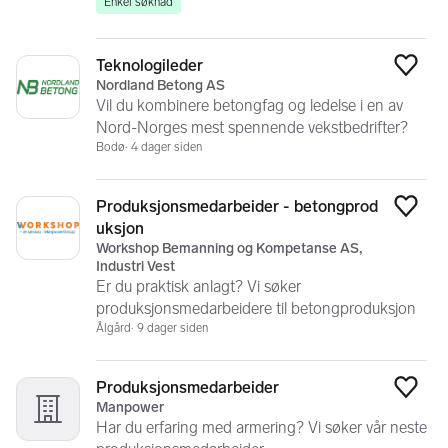
Enkel søknad
Teknologileder
Legg
Nordland Betong AS
Vil du kombinere betongfag og ledelse i en av
Nord-Norges mest spennende vekstbedrifter?
Bodø
4 dager siden
Produksjonsmedarbeider - betongprod
Legg
uksjon
Workshop Bemanning og Kompetanse AS,
Industri Vest
Er du praktisk anlagt? Vi søker
produksjonsmedarbeidere til betongproduksjon
Ålgård
9 dager siden
Produksjonsmedarbeider
Legg
Manpower
Har du erfaring med armering? Vi søker vår neste