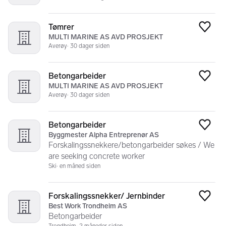
Tømrer
Legg
MULTI MARINE AS AVD PROSJEKT
Averøy
30 dager siden
Betongarbeider
Legg
MULTI MARINE AS AVD PROSJEKT
Averøy
30 dager siden
Betongarbeider
Legg
Byggmester Alpha Entreprenør AS
Forskalingssnekkere/betongarbeider søkes / We
are seeking concrete worker
Ski
en måned siden
Forskalingssnekker/ Jernbinder
Legg
Best Work Trondheim AS
Betongarbeider