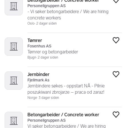
Betongarbeider / Concrete worker
Legg
Personellgruppen AS
- Vi søker betongarbeidere / We are hiring
concrete workers
Oslo
2 dager siden
Tømrer
Legg
Fosenhus AS
Tømrer og betongarbeider
Bjugn
2 dager siden
Jernbinder
Legg
Fjellmark As
Jernbindere søkes - oppstart NÅ - Pilnie
poszukiwani zbrojarze – praca od zaraz!
Norge
3 dager siden
Betongarbeider / Concrete worker
Legg
Personellgruppen AS
Vi søker betongarbeidere / We are hiring