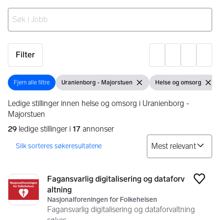
Ingen resultater
Filter
Innst
Fjern alle filtre
Uranienborg - Majorstuen
Helse og omsorg
Fjern alle filtre
Vis filter
Fjern filter
Vis filter
Fjern 
Ledige stillinger innen helse og omsorg i Uranienborg -
Majorstuen
29
ledige stillinger i
17
annonser
So
Søkeresultater
29 resultater
Fagansvarlig digitalisering og dataforv
Legg
altning
Nasjonalforeningen for Folkehelsen
Fagansvarlig digitalisering og dataforvaltning