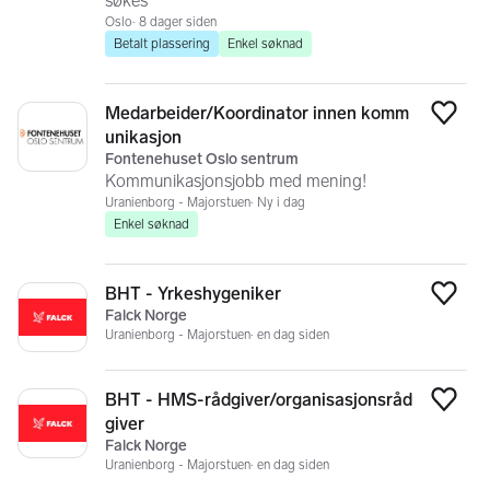
søkes
Oslo
8 dager siden
Betalt plassering
Enkel søknad
Medarbeider/Koordinator innen komm
Legg
unikasjon
Fontenehuset Oslo sentrum
Kommunikasjonsjobb med mening!
Uranienborg - Majorstuen
Ny i dag
Enkel søknad
BHT - Yrkeshygeniker
Legg
Falck Norge
Uranienborg - Majorstuen
en dag siden
BHT - HMS-rådgiver/organisasjonsråd
Legg
giver
Falck Norge
Uranienborg - Majorstuen
en dag siden