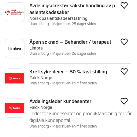
Avdelingsdirektør saksbehandling av p
Legg
asientskadesaker
Norsk pasientskadeerstatning
Uranienborg - Majorstuen
25 dager siden
Åpen søknad – Behandler / terapeut
Legg
Limbra
Uranienborg - Majorstuen
26 dager siden
Kreftsykepleier – 50 % fast stilling
Legg
Falck Norge
Uranienborg - Majorstuen
en måned siden
Avdelingsleder kundesenter
Legg
Falck Norge
Leder for kundesenter og produktansvarlig for vår
digitale kundeportal
Uranienborg - Majorstuen
en måned siden