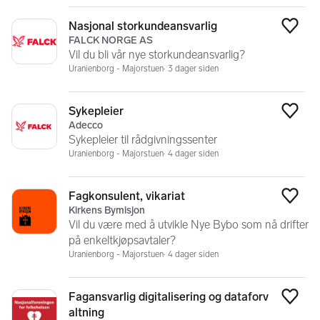
Nasjonal storkundeansvarlig
Legg
FALCK NORGE AS
Vil du bli vår nye storkundeansvarlig?
Uranienborg - Majorstuen
3 dager siden
Sykepleier
Legg
Adecco
Sykepleier til rådgivningssenter
Uranienborg - Majorstuen
4 dager siden
Fagkonsulent, vikariat
Legg
Kirkens Bymisjon
Vil du være med å utvikle Nye Bybo som nå drifter
på enkeltkjøpsavtaler?
Uranienborg - Majorstuen
4 dager siden
Fagansvarlig digitalisering og dataforv
Legg
altning