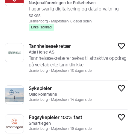
Nasjonalforeningen for Folkehelsen
Fagansvarlig digitalisering og dataforvaltning
søkes
Uranienborg - Majorstuen
8 dager siden
Enkel søknad
Tannhelsesekretær
Legg
Atia Helse AS
Tannhelsesekretærer søkes til attraktive oppdrag
på veletablerte tannklinikker
Uranienborg - Majorstuen
10 dager siden
Sykepleier
Legg
Oslo kommune
Uranienborg - Majorstuen
14 dager siden
Fagsykepleier 100% fast
Legg
Smartlegen
Uranienborg - Majorstuen
18 dager siden