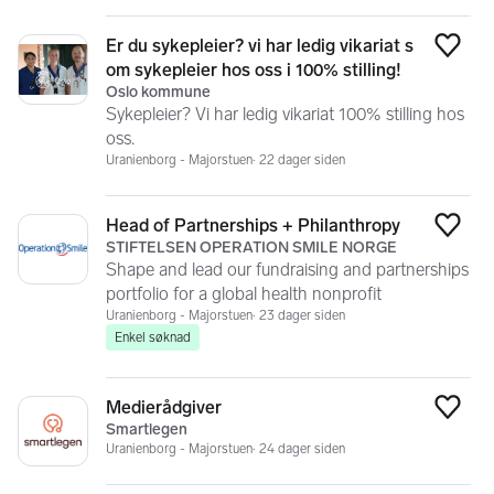
Er du sykepleier? vi har ledig vikariat s
Legg
om sykepleier hos oss i 100% stilling!
Oslo kommune
Sykepleier? Vi har ledig vikariat 100% stilling hos
oss.
Uranienborg - Majorstuen
22 dager siden
Head of Partnerships + Philanthropy
Legg
STIFTELSEN OPERATION SMILE NORGE
Shape and lead our fundraising and partnerships
portfolio for a global health nonprofit
Uranienborg - Majorstuen
23 dager siden
Enkel søknad
Medierådgiver
Legg
Smartlegen
Uranienborg - Majorstuen
24 dager siden