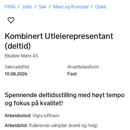
Her er du
FINN
/
Jobb
/
Søk
/
Møre og Romsdal
/
Giske
Legg til som favoritt
Kombinert Utleierepresentant
(deltid)
Bilutleie Møre AS
Søknadsfrist
Ansettelsesform
10.08.2026
Fast
Spennende deltidsstilling med høyt tempo
og fokus på kvalitet!
Arbeidssted:
Vigra lufthavn
Arbeidstid:
Rullerende vaktplan (kveld og helg)