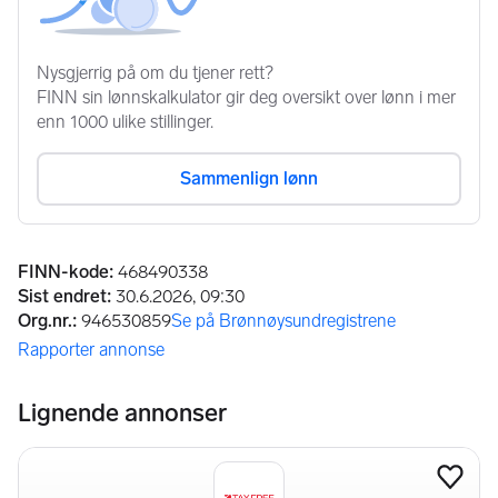
Annonseinformasjon
FINN-kode
:
468490338
Sist endret
:
30.6.2026, 09:30
Org.nr.
:
946530859
Se på Brønnøysundregistrene
(åpnes i ny fane)
Rapporter annonse