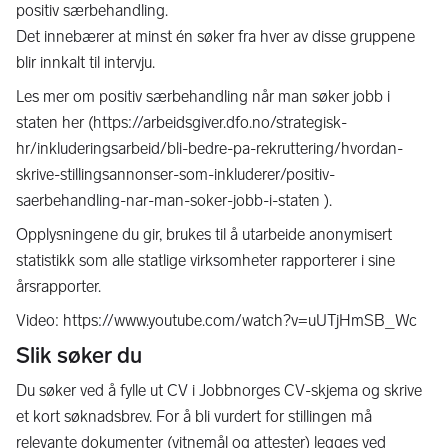
positiv særbehandling.
Det innebærer at minst én søker fra hver av disse gruppene
blir innkalt til intervju.
Les mer om positiv særbehandling når man søker jobb i
staten her (https://arbeidsgiver.dfo.no/strategisk-
hr/inkluderingsarbeid/bli-bedre-pa-rekruttering/hvordan-
skrive-stillingsannonser-som-inkluderer/positiv-
saerbehandling-nar-man-soker-jobb-i-staten ).
Opplysningene du gir, brukes til å utarbeide anonymisert
statistikk som alle statlige virksomheter rapporterer i sine
årsrapporter.
Video: https://www.youtube.com/watch?v=uUTjHmSB_Wc
Slik søker du
Du søker ved å fylle ut CV i Jobbnorges CV-skjema og skrive
et kort søknadsbrev. For å bli vurdert for stillingen må
relevante dokumenter (vitnemål og attester) legges ved