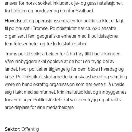
ansvar for norsk sokkel, inkludert olje- og gassinstallasjoner,
fra Lofoten og nordover og utenfor Svalbard.
Hovedsetet og operasjonssentralen for politidistriktet er lagt
til politihuset i Tromsø. Politidistriktet har ca. 620 ansatte
organisert i fem geografiske enheter med ti politistasjoner,
fem fellesenheter og tre lederstøttestaber.
Troms politidistrikt arbeider for å ha høy tillit i befolkningen.
Våre innbyggere skal oppleve at de bor i en trygg del av
landet, hvor politiet er tilgjengelig for dem både i hverdag og
krise. Politidistriktet skal arbeide kunnskapsbasert og samtidig
være en handlekraftig organisasjon som har evne til å utvikle
seg i takt med samfunnet, kriminalitetsbildet og innbyggernes
forventninger. Politidistriktet skal være en trygg og attraktiv
arbeidsplass for sine medarbeidere
Sektor
:
Offentlig