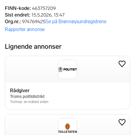
Annonseinformasjon
FINN-kode
:
463757209
Sist endret
:
15.5.2026, 13:47
Org.nr.
:
974769425
Se på Brønnøysundregistrene
(åpnes i ny fane)
Rapporter annonse