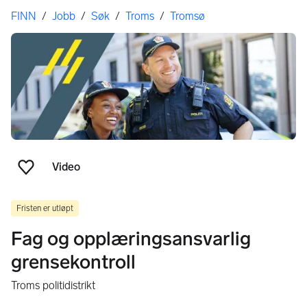
Her er du
FINN
/
Jobb
/
Søk
/
Troms
/
Tromsø
Video
Legg til som favoritt
Fristen er utløpt
Fag og opplæringsansvarlig
grensekontroll
Troms politidistrikt