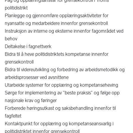
Fag og opplæringsansvar for grensekontroll i Troms
politidistrikt
Planlegge og gjennomføre opplæringsaktiviteter for
nyansatte og medarbeidere innenfor grensekontroll
Instruksjon av interne og eksterne innenfor fagområdet ved
behov
Deltakelse i fagnettverk
Bidra til å heve politidistriktets kompetanse innenfor
grensekontroll
Bidra til videreutvikling og forbedring av arbeidsmetodikk og
arbeidsprosesser ved avsnittene
Utarbeide systemer for opplæring og kompetanseheving
Sørge for implementering av "beste praksis" og følge opp
nasjonale krav og føringer
Forberede høringsutkast og saksbehandling innenfor til
fagfeltet
Kontaktpunkt for opplæring og kompetanseansvarlig i
politidistriktet innenfor grensekontroll