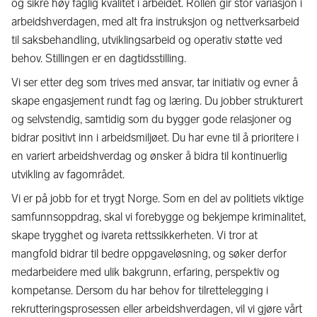
og sikre høy faglig kvalitet i arbeidet. Rollen gir stor variasjon i
arbeidshverdagen, med alt fra instruksjon og nettverksarbeid
til saksbehandling, utviklingsarbeid og operativ støtte ved
behov. Stillingen er en dagtidsstilling.
Vi ser etter deg som trives med ansvar, tar initiativ og evner å
skape engasjement rundt fag og læring. Du jobber strukturert
og selvstendig, samtidig som du bygger gode relasjoner og
bidrar positivt inn i arbeidsmiljøet. Du har evne til å prioritere i
en variert arbeidshverdag og ønsker å bidra til kontinuerlig
utvikling av fagområdet.
Vi er på jobb for et trygt Norge. Som en del av politiets viktige
samfunnsoppdrag, skal vi forebygge og bekjempe kriminalitet,
skape trygghet og ivareta rettssikkerheten. Vi tror at
mangfold bidrar til bedre oppgaveløsning, og søker derfor
medarbeidere med ulik bakgrunn, erfaring, perspektiv og
kompetanse. Dersom du har behov for tilrettelegging i
rekrutteringsprosessen eller arbeidshverdagen, vil vi gjøre vårt