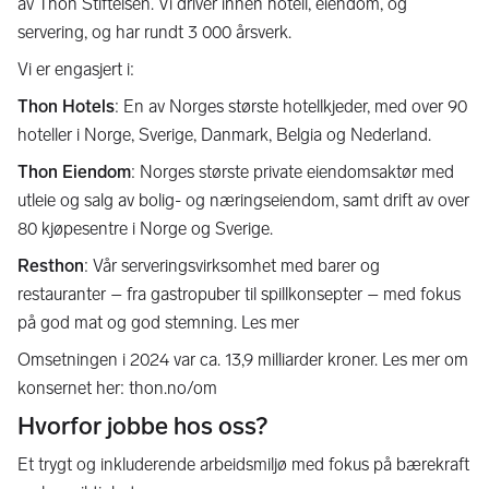
av Thon Stiftelsen. Vi driver innen hotell, eiendom, og
servering, og har rundt 3 000 årsverk.
Vi er engasjert i:
Thon Hotels
: En av Norges største hotellkjeder, med over 90
hoteller i Norge, Sverige, Danmark, Belgia og Nederland.
Thon Eiendom
: Norges største private eiendomsaktør med
utleie og salg av bolig- og næringseiendom, samt drift av over
80 kjøpesentre i Norge og Sverige.
Resthon
: Vår serveringsvirksomhet med barer og
restauranter – fra gastropuber til spillkonsepter – med fokus
på god mat og god stemning. Les mer
Omsetningen i 2024 var ca. 13,9 milliarder kroner. Les mer om
konsernet her: thon.no/om
Hvorfor jobbe hos oss?
Et trygt og inkluderende arbeidsmiljø med fokus på bærekraft