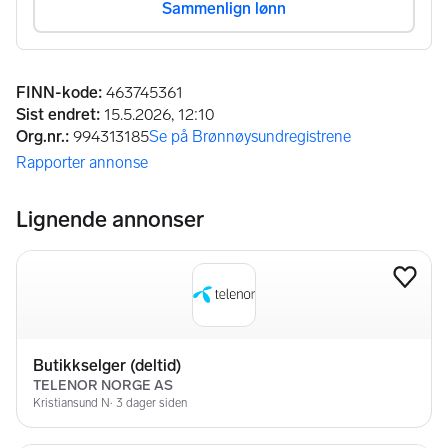
Annonseinformasjon
FINN-kode
:
463745361
Sist endret
:
15.5.2026, 12:10
Org.nr.
:
994313185
Se på Brønnøysundregistrene
(åpnes i ny fane)
Rapporter annonse