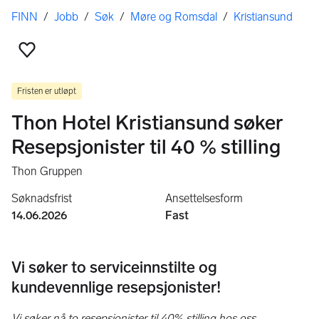
Her er du
FINN
/
Jobb
/
Søk
/
Møre og Romsdal
/
Kristiansund
Legg til som favoritt
Fristen er utløpt
Thon Hotel Kristiansund søker
Resepsjonister til 40 % stilling
Thon Gruppen
Søknadsfrist
Ansettelsesform
14.06.2026
Fast
Vi søker to serviceinnstilte og
kundevennlige resepsjonister!
Vi søker nå to resepsjonister til 40% stilling hos oss.