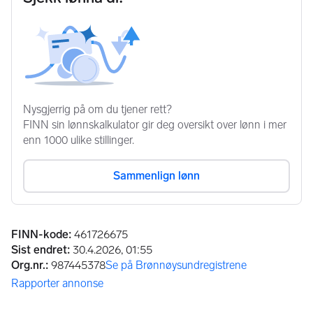
Annonseinformasjon
FINN-kode
:
461726675
Sist endret
:
30.4.2026, 01:55
Org.nr.
:
987445378
Se på Brønnøysundregistrene
(åpnes i ny fane)
Rapporter annonse