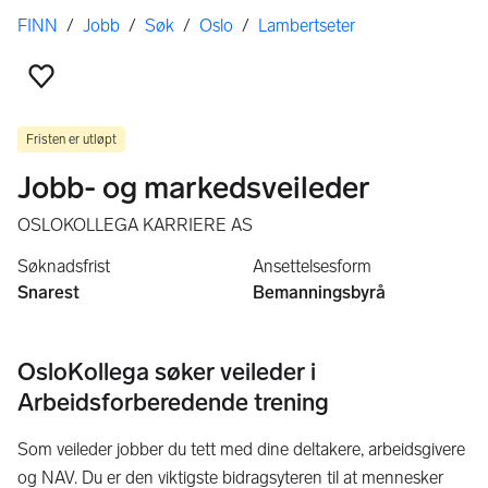
Her er du
FINN
/
Jobb
/
Søk
/
Oslo
/
Lambertseter
Legg til som favoritt
Fristen er utløpt
Jobb- og markedsveileder
OSLOKOLLEGA KARRIERE AS
Søknadsfrist
Ansettelsesform
Snarest
Bemanningsbyrå
OsloKollega søker veileder i
Arbeidsforberedende trening
Som veileder jobber du tett med dine deltakere, arbeidsgivere
og NAV. Du er den viktigste bidragsyteren til at mennesker