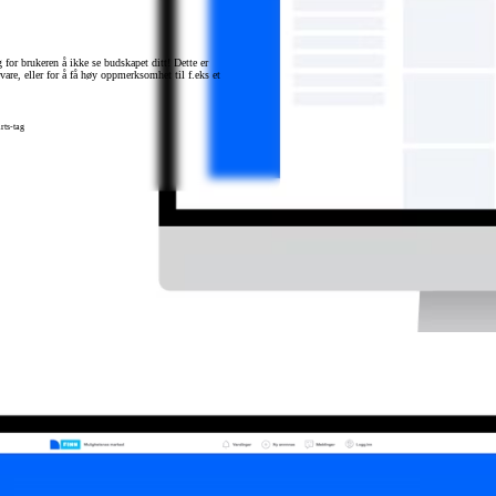
for brukeren å ikke se budskapet ditt! Dette er
vare, eller for å få høy oppmerksomhet til f.eks et
rts-tag