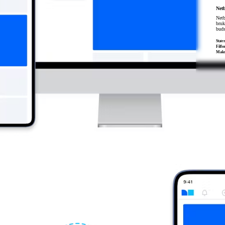
Net
Netb
bruk
buds
Størr
Filf
Maks