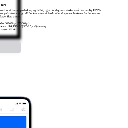
board
oard er et format på desktop og tablet, og er for deg som ønsker å nå flest mulig FINN-
ere på kortest mulig tid! Du kan enten nå bredt, eller eksponere brukeren for det samme
kapet flere ganger.
else:
580x400 px (580x500 px)
ormater:
JPG, PNG, GIF, HTML5, tredjeparts-tag
 tyngde:
150 kB