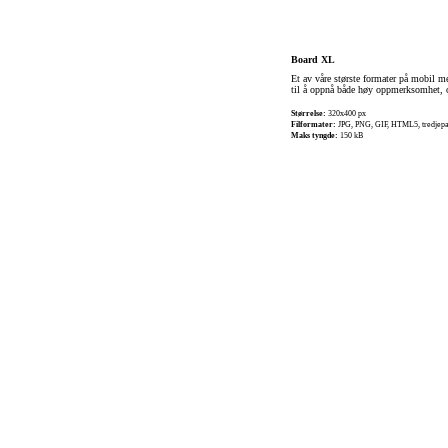
Board XL
Et av våre største formater på mobil me
til å oppnå både høy oppmerksomhet, o
Størrelse:
320x400 px
Filformater:
JPG, PNG, GIF, HTML5, tredjepa
Maks tyngde:
150 kB