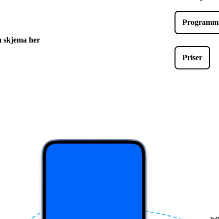
Programma
a skjema her
Priser
Ful