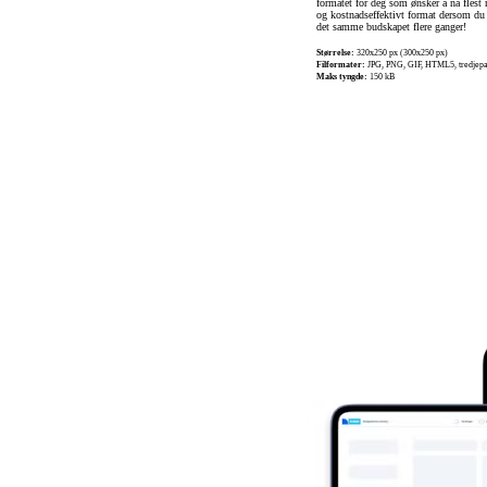
formatet for deg som ønsker å nå flest 
og kostnadseffektivt format dersom du 
det samme budskapet flere ganger!
Størrelse:
320x250 px (300x250 px)
Filformater:
JPG, PNG, GIF, HTML5, tredjepa
Maks tyngde:
150 kB