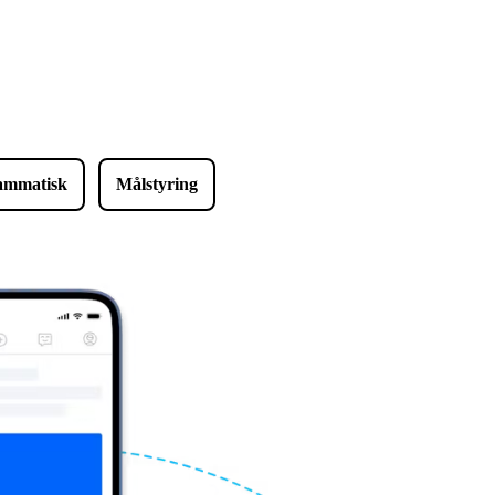
ammatisk
Målstyring