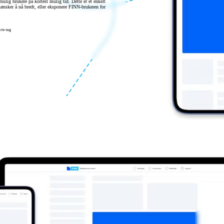
mulig brukere på kortest mulig tid. Dette er et enkelt
ønsker å nå bredt, eller eksponere FINN-brukeren for
rts-tag