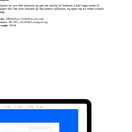
skjerm tar over hele skjermen og gjør det umulig for brukeren å ikke legge merke til
kapet ditt! Det store formatet gir deg kreativt spillerom, og egner seg for sterke visuelle
kap.
else:
1080x1920 px (1330x920 px safe zone)
ormater:
JPG, PNG, GIF, HTML5, tredjeparts-tag
 tyngde:
360 kB