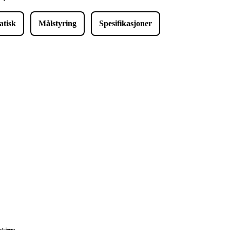
tisk
Målstyring
Spesifikasjoner
lskjerm