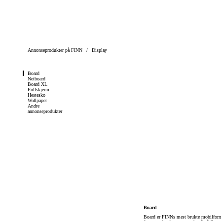
Her er du
Annonseprodukter på FINN
/
Display
Hopp til seksjon
Board
Netboard
Board XL
Fullskjerm
Hestesko
Wallpaper
Andre
annonseprodukter
Board
Board er FINNs mest brukte mobilforma