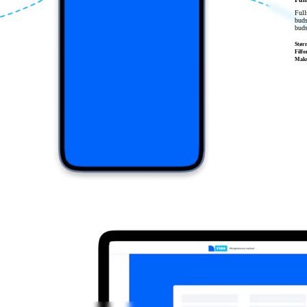
Full
buds
buds
Størr
Filf
Maks