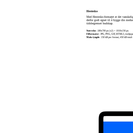
Hestesko
Med Hestesko-formatet er det vanskelig 
derfor godt egnet til å bygge din merke
tidsbegrenset budskap.
Størrelse:
180x700 px (x2) + 1010x150 px
Filformater:
JPG, PNG, GIF, HTML5, tredjepa
Maks tyngde:
150 kB per format, 450 kB totalt