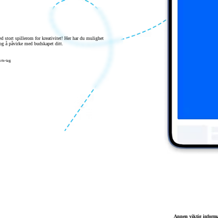
d stort spillerom for kreativitet! Her har du mulighet
g å påvirke med budskapet ditt.
rts-tag
Annen viktig inform