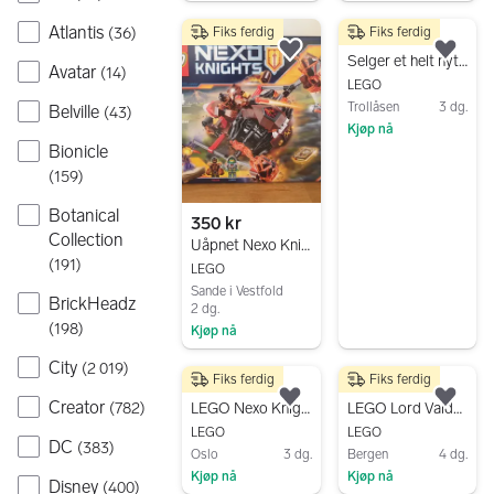
Atlantis
(
36
)
Fiks ferdig
Fiks ferdig
300 kr
Legg til som favoritt.
Legg
Selger et helt nytt og uåpnet LEGO® NEXO KNIGHTS™-sett:
Avatar
(
14
)
LEGO
Trollåsen
3 dg.
Belville
(
43
)
Kjøp nå
Bionicle
Gå til annonsen
(
159
)
Botanical
350 kr
Collection
Uåpnet Nexo Knights 70313
(
191
)
LEGO
Sande i Vestfold
BrickHeadz
2 dg.
(
198
)
Kjøp nå
Gå til annonsen
City
(
2 019
)
Fiks ferdig
Fiks ferdig
499 kr
80 kr
Creator
Legg til som favoritt.
Legg
(
782
)
LEGO Nexo Knights borg / 70317
LEGO Lord Valdek Knights Kingdom figur med skjold rød
LEGO
LEGO
DC
(
383
)
Oslo
3 dg.
Bergen
4 dg.
Kjøp nå
Kjøp nå
Disney
(
400
)