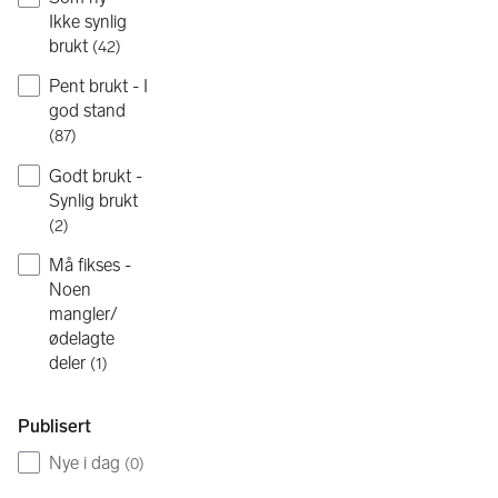
Ikke synlig
brukt
(
42
)
Pent brukt - I
god stand
(
87
)
Godt brukt -
Synlig brukt
(
2
)
Må fikses -
Noen
mangler/
ødelagte
deler
(
1
)
Publisert
Nye i dag
(
0
)