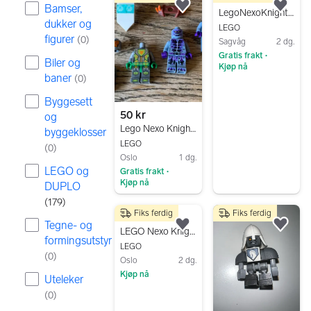
Bamser,
Legg til som favoritt.
Legg
LegoNexoKnights 70337,70366,30376,70333,70330,70318,70327,70347,70312,70339
dukker og
LEGO
figurer
(
0
)
Sagvåg
2 dg.
Gratis frakt
•
Biler og
Kjøp nå
baner
(
0
)
Gå til annonsen
Byggesett
50 kr
og
Lego Nexo Knights Minifigurer + Deler
byggeklosser
LEGO
(
0
)
Oslo
1 dg.
LEGO og
Gratis frakt
•
Kjøp nå
DUPLO
Gå til annonsen
(
179
)
Fiks ferdig
Fiks ferdig
60 kr
Tegne- og
Legg til som favoritt.
Legg
LEGO Nexo Knights Battle Suit Clay 70362
formingsutstyr
LEGO
(
0
)
Oslo
2 dg.
Kjøp nå
Uteleker
Gå til annonsen
(
0
)