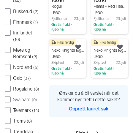
100 kr
100 kr
(
44
)
Rogul
Flama - Red Head and Torso
Buskerud
(
2
)
LEGO
LEGO
Fjellhamar
23. juli
Fjellhamar
23. juli
Finnmark
(
1
)
Gratis frakt
Gratis frakt
•
•
Kjøp nå
Kjøp nå
Innlandet
Gå til annonsen
Gå til annonsen
(
10
)
Fiks ferdig
Fiks ferdig
75 kr
500 kr
Legg til som favoritt.
Legg
Møre og
Nexo Knights lego 70365
Nexo Knights lego 70316
Romsdal
(
9
)
LEGO
LEGO
Skiptvet
22. juli
Skiptvet
22. juli
Nordland
(
5
)
Gratis frakt
Gratis frakt
•
•
Kjøp nå
Kjøp nå
Oslo
(
37
)
Gå til annonsen
Gå til annonsen
Rogaland
(
8
)
Ønsker du å bli varslet når det
kommer nye treff i dette søket?
Svalbard
(
0
)
Opprett lagret søk
Telemark
(
14
)
Troms
(
8
)
Trøndelag