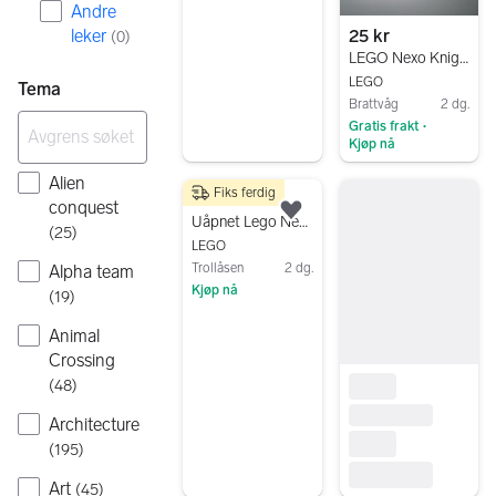
Andre
leker
25 kr
(
0
)
LEGO Nexo Knights Lance Bot
LEGO
Tema
Brattvåg
2 dg.
Gratis frakt
•
Kjøp nå
Gå til annonsen
Alien
Fiks ferdig
300 kr
conquest
Legg til som favoritt.
Uåpnet Lego Nexo Knights, nr 70366, Lance selges.
(
25
)
LEGO
Trollåsen
2 dg.
Alpha team
Kjøp nå
(
19
)
Gå til annonsen
Animal
Crossing
(
48
)
Architecture
(
195
)
Art
(
45
)