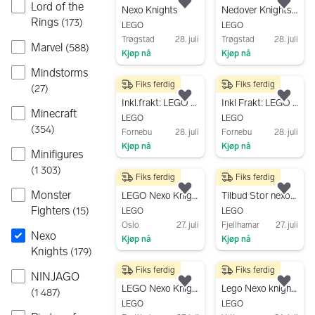
Lord of the
Legg til som favoritt.
Legg
Nexo Knights
Nedover Knights 70366
Rings
(
173
)
LEGO
LEGO
Trøgstad
28. juli
Trøgstad
28. juli
Marvel
(
588
)
Kjøp nå
Kjøp nå
Gå til annonsen
Gå til annonsen
Mindstorms
Fiks ferdig
Fiks ferdig
540 kr
640 kr
(
27
)
Legg til som favoritt.
Legg
Inkl.frakt: LEGO Nexo Knights 70317
Inkl Frakt: LEGO nr 70323: Nexo Knights vulkanfestning
Minecraft
LEGO
LEGO
(
354
)
Fornebu
28. juli
Fornebu
28. juli
Kjøp nå
Kjøp nå
Minifigures
Gå til annonsen
Gå til annonsen
(
1 303
)
Fiks ferdig
Fiks ferdig
450 kr
1 200 kr
Monster
Legg til som favoritt.
Legg
LEGO Nexo Knights 70354 Axl’s Rumble Maker byggesett
Tilbud Stor nexo-serie - 5 sett: (70348, 70349,70350,70351,70352)
Fighters
(
15
)
LEGO
LEGO
Oslo
27. juli
Fjellhamar
27. juli
Nexo
Kjøp nå
Kjøp nå
Knights
(
179
)
Gå til annonsen
Gå til annonsen
Fiks ferdig
Fiks ferdig
500 kr
250 kr
NINJAGO
Legg til som favoritt.
Legg
LEGO Nexo Knights lot
Lego Nexo knights fly - kanoner, ridder og ond robot
(
1 487
)
LEGO
LEGO