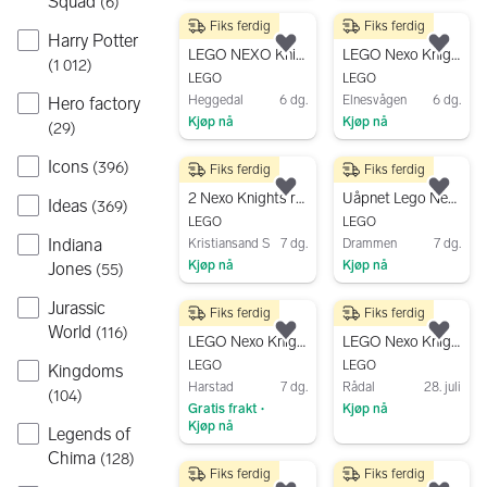
Squad
(
6
)
Gå til annonsen
Fiks ferdig
Fiks ferdig
100 kr
225 kr
Harry Potter
Legg til som favoritt.
Legg
LEGO NEXO Knights - Macy's Thunder Mace - komplett med eske og bruksanvisning
LEGO Nexo Knights 70312 robot leketøysfigur
(
1 012
)
LEGO
LEGO
Heggedal
6 dg.
Elnesvågen
6 dg.
Hero factory
Kjøp nå
Kjøp nå
(
29
)
Gå til annonsen
Gå til annonsen
Icons
(
396
)
Fiks ferdig
Fiks ferdig
390 kr
1 599 kr
Legg til som favoritt.
Legg
2 Nexo Knights ridder m/hefte/minifig- Gratis Frakt
Uåpnet Lego Nexo Knights - The Fortrex
Ideas
(
369
)
LEGO
LEGO
Indiana
Kristiansand S
7 dg.
Drammen
7 dg.
Kjøp nå
Kjøp nå
Jones
(
55
)
Gå til annonsen
Gå til annonsen
Jurassic
Fiks ferdig
Fiks ferdig
69 kr
50 kr
World
(
116
)
Legg til som favoritt.
Legg
LEGO Nexo Knights 271610 Mighty Mech Bot
LEGO Nexo Knights instruksjonshefte m/klistremerker
LEGO
LEGO
Kingdoms
Harstad
7 dg.
Rådal
28. juli
(
104
)
Gratis frakt
Kjøp nå
•
Kjøp nå
Legends of
Gå til annonsen
Gå til annonsen
Chima
(
128
)
Fiks ferdig
Fiks ferdig
150 kr
100 kr