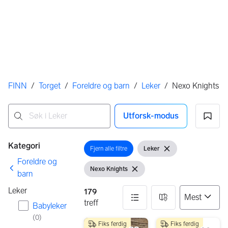
Her er du
FINN
/
Torget
/
Foreldre og barn
/
Leker
/
Nexo Knights
Utforsk-modus
Ingen resultater
Filtre
Kategori
Fjern alle filtre
Leker
Åpne filter
Vis filter
Fjern filter
Foreldre og
Nexo Knights
Vis filter
Fjern filter
barn
Leker
179
treff
Babyleker
(
0
)
Fiks ferdig
Fiks ferdig
179 resultater
800 kr