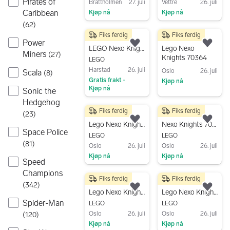
Pirates of
Brattholmen
27. juli
Vettre
26. juli
Caribbean
Kjøp nå
Kjøp nå
(
62
)
Gå til annonsen
Gå til annonsen
Fiks ferdig
Fiks ferdig
89 kr
100 kr
Power
Legg til som favoritt.
Legg
LEGO Nexo Knights 271606 Knight Racer Limited edition
Lego Nexo
Miners
(
27
)
Knights 70364
LEGO
Harstad
26. juli
Oslo
26. juli
Scala
(
8
)
Gratis frakt
Kjøp nå
•
Kjøp nå
Sonic the
Gå til annonsen
Gå til annonsen
Hedgehog
Fiks ferdig
Fiks ferdig
100 kr
100 kr
(
23
)
Legg til som favoritt.
Legg
Lego Nexo Knights 70363 Battle Suit Macy
Nexo Knights 70318 The Glob Lobber
Space Police
LEGO
LEGO
(
81
)
Oslo
26. juli
Oslo
26. juli
Kjøp nå
Kjøp nå
Speed
Gå til annonsen
Gå til annonsen
Champions
Fiks ferdig
Fiks ferdig
100 kr
100 kr
(
342
)
Legg til som favoritt.
Legg
Lego Nexo Knights 70362 Battle Suit Clay
Lego Nexo Knights 70366 Battle Suit Lance
Spider-Man
LEGO
LEGO
Oslo
26. juli
Oslo
26. juli
(
120
)
Kjøp nå
Kjøp nå