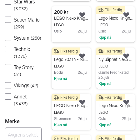
Star Wars
Gå til annonsen
Gå til annonsen
(
3 032
)
Fiks ferdig
200 kr
100 kr
Legg til som favoritt.
Legg
LEGO Nexo Knights Lance’s Twin Jouster sett
Lego Nexo Knight 70312 Lance´s Mecha Horse
Super Mario
LEGO
LEGO
(
299
)
Oslo
26. juli
Oslo
26. juli
System
Kjøp nå
(
250
)
Gå til annonsen
Gå til annonsen
Technic
Fiks ferdig
Fiks ferdig
250 kr
69 kr
(
1 370
)
Legg til som favoritt.
Legg
Lego 70314 - NEXO KNIGHTS - Beast Master’s Chaos Chariot
Ny uåpnet Nexo Nights 30376 - Knighton Rider
LEGO
LEGO
Toy Story
Bodø
26. juli
Gamle Fredrikstad
(
31
)
26. juli
Kjøp nå
Kjøp nå
Vikings
(
42
)
Gå til annonsen
Gå til annonsen
Annet
Fiks ferdig
Fiks ferdig
2 000 kr
80 kr
(
3 433
)
Legg til som favoritt.
Legg
LEGO Nexo Knights 70317 The Fortrex byggesett
Lego Nexo Knights Ultimate Clay 70330
LEGO
LEGO
Strømmen
26. juli
Oslo
25. juli
Merke
Kjøp nå
Kjøp nå
Gå til annonsen
Gå til annonsen
Fiks ferdig
Fiks ferdig