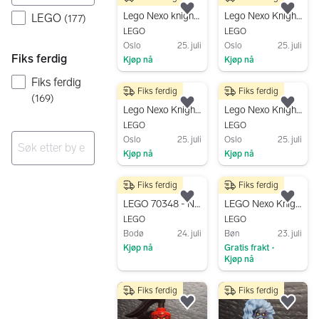
100 kr
200 kr
Legg til som favoritt.
Legg
Lego Nexo knights Lance i kamprustning 70366
Lego Nexo Knights Lances Lansekjøretøy 70348
LEGO
(
177
)
LEGO
LEGO
Oslo
25. juli
Oslo
25. juli
Fiks ferdig
Kjøp nå
Kjøp nå
Gå til annonsen
Gå til annonsen
Fiks ferdig
Fiks ferdig
Fiks ferdig
100 kr
200 kr
(
169
)
Legg til som favoritt.
Legg
Lego Nexo Knights Kaoskatapult 70311
Lego Nexo Knights Ruinas angrepskjøretøy 70349
LEGO
LEGO
Oslo
25. juli
Oslo
25. juli
Kjøp nå
Kjøp nå
Ingen resultater
Gå til annonsen
Gå til annonsen
Fiks ferdig
Fiks ferdig
250 kr
79 kr
Legg til som favoritt.
Legg
LEGO 70348 - NEXO KNIGHTS - Lance's Twin Jouster
LEGO Nexo Knights | Royal Soldiers (nex019)
LEGO
LEGO
Bodø
24. juli
Bøn
23. juli
Kjøp nå
Gratis frakt
•
Kjøp nå
Gå til annonsen
Gå til annonsen
Fiks ferdig
Fiks ferdig
Legg til som favoritt.
Legg