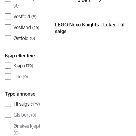
Side 1
Sider
Neste side
ikon
,
(
3
)
Vestfold
(
5
)
LEGO Nexo Knights | Leker | til
Vestland
(
16
)
salgs
Østfold
(
9
)
Kjøp eller leie
Kjøp
(
179
)
Leie
(
0
)
Type annonse
Til salgs
(
179
)
Gis bort
(
0
)
Ønskes kjøpt
(
0
)