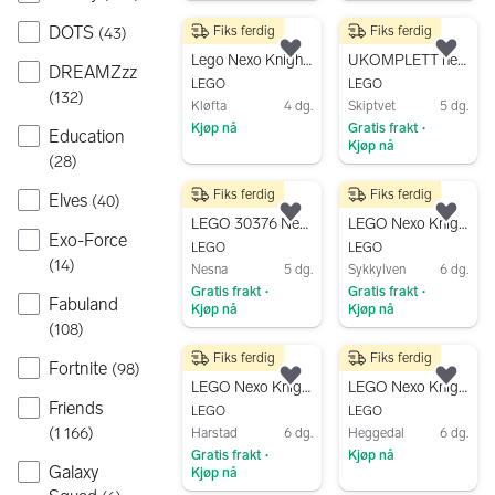
Gå til annonsen
Gå til annonsen
DOTS
Fiks ferdig
Fiks ferdig
(
43
)
250 kr
100 kr
Legg til som favoritt.
Legg
Lego Nexo Knights 70314 - Beistmesters kaosstridsvogn
UKOMPLETT nexo knights 70333 + 70332
DREAMZzz
LEGO
LEGO
(
132
)
Kløfta
4 dg.
Skiptvet
5 dg.
Kjøp nå
Gratis frakt
•
Education
Kjøp nå
Gå til annonsen
(
28
)
Gå til annonsen
Fiks ferdig
Fiks ferdig
Elves
250 kr
2 000 kr
(
40
)
Legg til som favoritt.
Legg
LEGO 30376 Nexo Knights Knighton Rider
LEGO Nexo Knights LEGO sett
Exo-Force
LEGO
LEGO
(
14
)
Nesna
5 dg.
Sykkylven
6 dg.
Gratis frakt
Gratis frakt
•
•
Fabuland
Kjøp nå
Kjøp nå
(
108
)
Gå til annonsen
Gå til annonsen
Fiks ferdig
Fiks ferdig
139 kr
100 kr
Fortnite
(
98
)
Legg til som favoritt.
Legg
LEGO Nexo Knights 30378 Shrunken Headquarters
LEGO Nexo Knights 70362 Lance og 70365 Axl
Friends
LEGO
LEGO
(
1 166
)
Harstad
6 dg.
Heggedal
6 dg.
Gratis frakt
Kjøp nå
•
Galaxy
Kjøp nå
Gå til annonsen