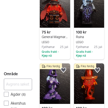
75 kr
100 kr
General Magmar - Cape
Ruina
LEGO
LEGO
Fjellhamar
23. juli
Fjellhamar
23. juli
Gratis frakt
Gratis frakt
•
•
Kjøp nå
Kjøp nå
Gå til annonsen
Gå til annonsen
Fiks ferdig
Fiks ferdig
Legg til som favoritt.
Legg
Område
Agder
(
8
)
Akershus