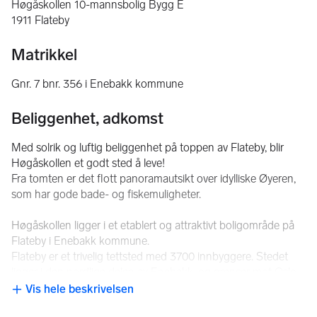
Høgåskollen 10-mannsbolig Bygg E
1911 Flateby
Matrikkel
Gnr. 7 bnr. 356 i Enebakk kommune
Beliggenhet, adkomst
Med solrik og luftig beliggenhet på toppen av Flateby, blir 
Høgåskollen et godt sted å leve!
Fra tomten er det flott panoramautsikt over idylliske Øyeren, 
som har gode bade- og fiskemuligheter.
Høgåskollen ligger i et etablert og attraktivt boligområde på 
Flateby i Enebakk kommune. 
Flateby er et trivelig tettsted med 3700 innbyggere. Stedet 
ligger i den nordlige delen av Enebakk, og grenser mot Oslo, 
Rælingen og Lillestrøm kommune. 
Vis hele beskrivelsen
NB: Knappen for å vise hele beskrivelsen har kun en visuell effek
Nærområdet har skoler, barnehager, offentlig kommunikasjon 