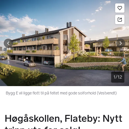
Bildegalleri
Gå til annonsen
Le
1
/
12
Bygg E vil ligge flott til på feltet med gode solforhold (Vestvendt)
Høgåskollen, Flateby: Nytt