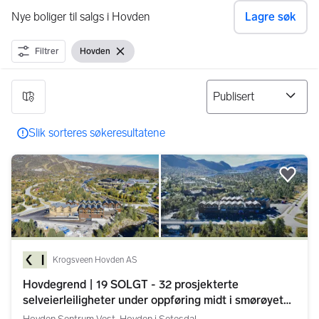
Nye boliger til salgs i Hovden
Lagre søk
Filtrer
Hovden
Vis filter
Fjern filter
15 resultater
Slik sorteres søkeresultatene
Legg
Krogsveen Hovden AS
Hovdegrend | 19 SOLGT - 32 prosjekterte
selveierleiligheter under oppføring midt i smørøyet
på Hovden