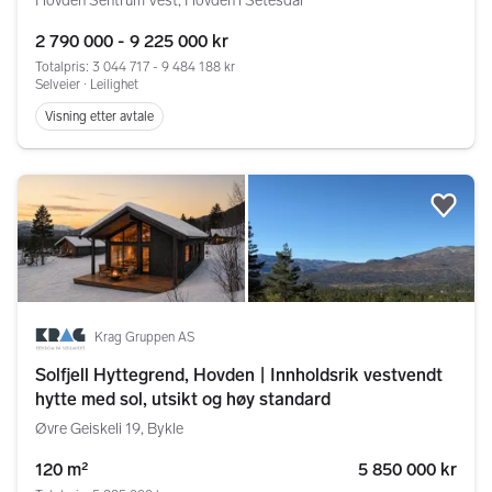
Hovden Sentrum Vest, Hovden i Setesdal
2 790 000 - 9 225 000 kr
Totalpris: 3 044 717 - 9 484 188 kr
Selveier ∙ Leilighet
Visning etter avtale
Legg
Krag Gruppen AS
Solfjell Hyttegrend, Hovden | Innholdsrik vestvendt
hytte med sol, utsikt og høy standard
Øvre Geiskeli 19, Bykle
120 m²
5 850 000 kr