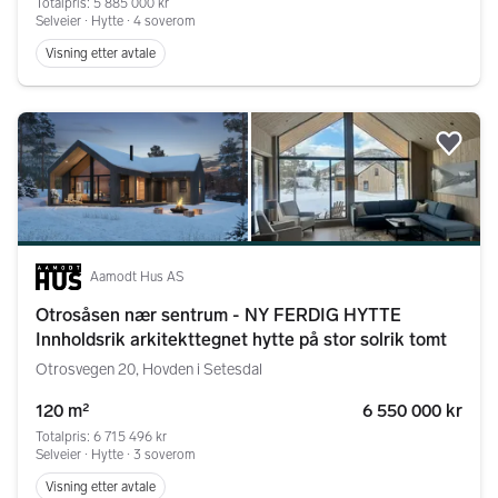
Totalpris: 5 885 000 kr
Selveier ∙ Hytte ∙ 4 soverom
Visning etter avtale
Legg
Aamodt Hus AS
Otrosåsen nær sentrum - NY FERDIG HYTTE
Innholdsrik arkitekttegnet hytte på stor solrik tomt
Otrosvegen 20, Hovden i Setesdal
120 m²
6 550 000 kr
Totalpris: 6 715 496 kr
Selveier ∙ Hytte ∙ 3 soverom
Visning etter avtale