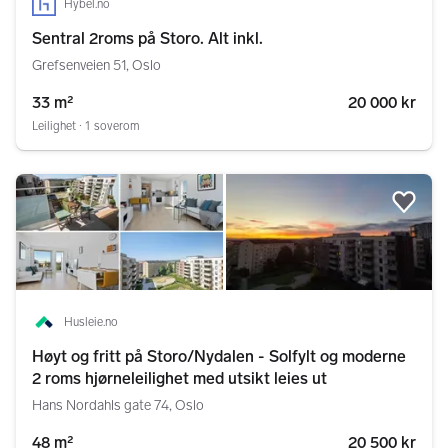
Hybel.no
Sentral 2roms på Storo. Alt inkl.
Grefsenveien 51, Oslo
33 m²
20 000 kr
Leilighet ∙ 1 soverom
Legg
Husleie.no
Høyt og fritt på Storo/Nydalen - Solfylt og moderne
2 roms hjørneleilighet med utsikt leies ut
Hans Nordahls gate 74, Oslo
48 m²
20 500 kr