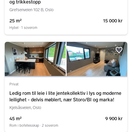
og trikkestopp
Grefsenveien 102 B, Oslo
25 m²
15 000 kr
Hybel ∙ 1 soverom
Legg
Privat
Ledig rom til leie i lite jentekollektiv i lys og moderne
leilighet - delvis møblert, nær Storo/BI og marka!
Kjelsåsveien, Oslo
45 m²
9 900 kr
Rom i bofellesskap ∙ 2 soverom