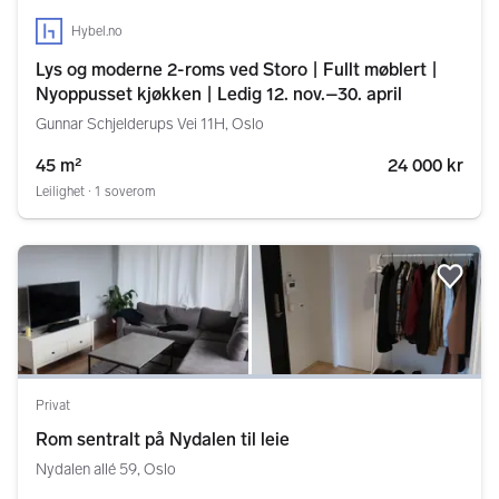
Hybel.no
Lys og moderne 2-roms ved Storo | Fullt møblert |
Nyoppusset kjøkken | Ledig 12. nov.–30. april
Gunnar Schjelderups Vei 11H, Oslo
45 m²
24 000 kr
Leilighet ∙ 1 soverom
Legg
Privat
Rom sentralt på Nydalen til leie
Nydalen allé 59, Oslo