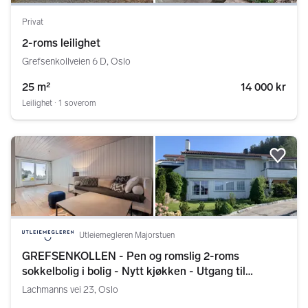
Privat
2-roms leilighet
Grefsenkollveien 6 D, Oslo
25 m²
14 000 kr
Leilighet ∙ 1 soverom
Legg
Utleiemegleren Majorstuen
GREFSENKOLLEN - Pen og romslig 2-roms
sokkelbolig i bolig - Nytt kjøkken - Utgang til
hageflekk - Strøm og oppvarming in
Lachmanns vei 23, Oslo