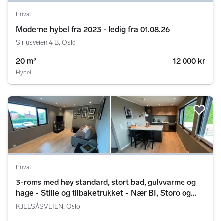
Privat
Moderne hybel fra 2023 - ledig fra 01.08.26
Siriusveien 4 B, Oslo
20 m²
12 000 kr
Hybel
Legg
Privat
3-roms med høy standard, stort bad, gulvvarme og
hage - Stille og tilbaketrukket - Nær BI, Storo og
marka
KJELSÅSVEIEN, Oslo