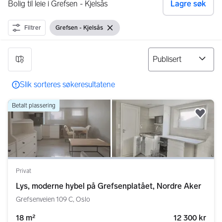
Bolig til leie i Grefsen - Kjelsås
Lagre søk
Filtrer
Grefsen - Kjelsås
Vis filter
Fjern filter
64 resultater
Slik sorteres søkeresultatene
Betalt plassering
Legg
Privat
Lys, moderne hybel på Grefsenplatået, Nordre Aker
Grefsenveien 109 C, Oslo
18 m²
12 300 kr