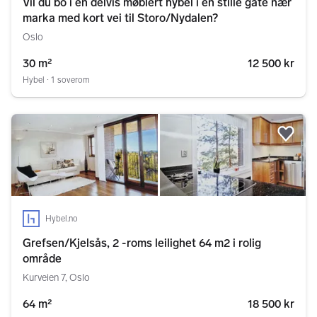
Vil du bo i en delvis møblert hybel i en stille gate nær
marka med kort vei til Storo/Nydalen?
Oslo
30 m²
12 500 kr
Hybel ∙ 1 soverom
Legg
Hybel.no
Grefsen/Kjelsås, 2 -roms leilighet 64 m2 i rolig
område
Kurveien 7, Oslo
64 m²
18 500 kr