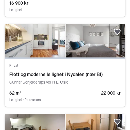
16 900 kr
Leilighet
Legg
Privat
Flott og moderne leilighet i Nydalen (nær BI)
Gunnar Schjelderups vei 11 E, Oslo
62 m²
22 000 kr
Leilighet ∙ 2 soverom
Legg