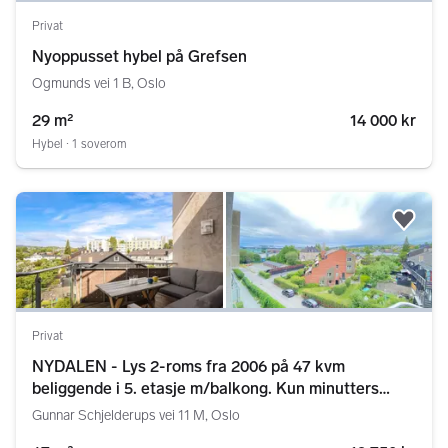
Privat
Nyoppusset hybel på Grefsen
Ogmunds vei 1 B, Oslo
29 m²
14 000 kr
Hybel ∙ 1 soverom
Legg
Privat
NYDALEN - Lys 2-roms fra 2006 på 47 kvm
beliggende i 5. etasje m/balkong. Kun minutters
gange til BI og Storo senteret.
Gunnar Schjelderups vei 11 M, Oslo