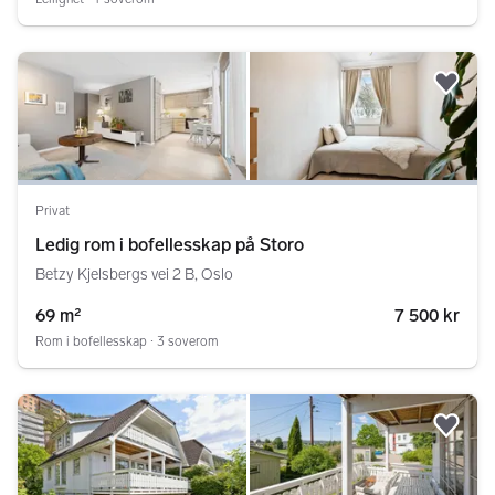
Legg
Privat
Ledig rom i bofellesskap på Storo
Betzy Kjelsbergs vei 2 B, Oslo
69 m²
7 500 kr
Rom i bofellesskap ∙ 3 soverom
Legg