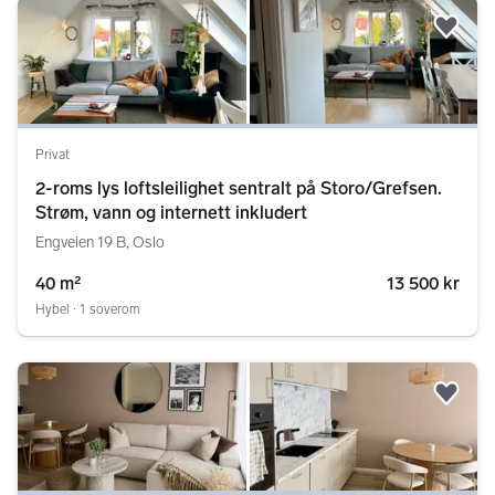
Legg
Privat
2-roms lys loftsleilighet sentralt på Storo/Grefsen.
Strøm, vann og internett inkludert
Engveien 19 B, Oslo
40 m²
13 500 kr
Hybel ∙ 1 soverom
Legg