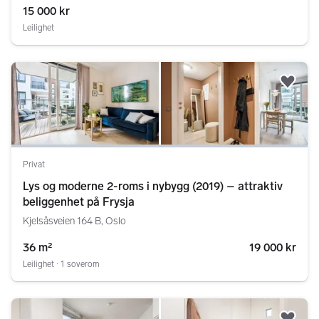
15 000 kr
Leilighet
Legg
Privat
Lys og moderne 2-roms i nybygg (2019) – attraktiv
beliggenhet på Frysja
Kjelsåsveien 164 B, Oslo
36 m²
19 000 kr
Leilighet ∙ 1 soverom