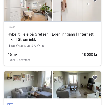
Legg
Privat
Hybel til leie på Grefsen | Egen inngang | Internett
inkl. | Strøm inkl.
Lilloe-Olsens vei 4 A, Oslo
46 m²
18 000 kr
Hybel ∙ 2 soverom
Legg