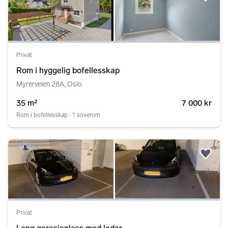
Legg
Privat
Rom i hyggelig bofellesskap
Myrerveien 28A, Oslo
35 m²
7 000 kr
Rom i bofellesskap ∙ 1 soverom
Legg
Privat