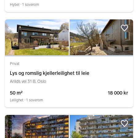
Hybel ∙ 1 soverom
Legg
Privat
Lys og romslig kjellerleilighet til leie
Arilds vei 31 B, Oslo
50 m²
18 000 kr
Leilighet ∙ 1 soverom
Legg