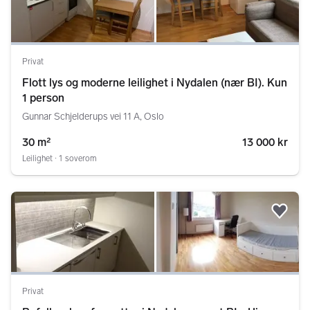
Privat
Flott lys og moderne leilighet i Nydalen (nær BI). Kun
1 person
Gunnar Schjelderups vei 11 A, Oslo
30 m²
13 000 kr
Leilighet ∙ 1 soverom
Legg
Privat