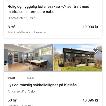
Rolig og hyggelig bofellesskap +/- sentralt med
marka som nærmeste nabo
Disenveien 53, Oslo
8 m²
12 000 kr
Rom i bofellesskap ∙ 1 soverom
Legg
Qasa
Lys og romslig sokkelleilighet på Kjelsås
Arilds vei 31B, Oslo
50 m²
18 896 kr
Leilighet ∙ 1 soverom