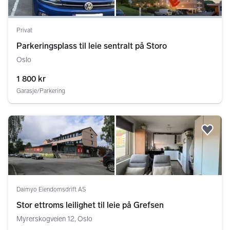
Privat
Parkeringsplass til leie sentralt på Storo
Oslo
1 800 kr
Garasje/Parkering
Legg
Daimyo Eiendomsdrift AS
Stor ettroms leilighet til leie på Grefsen
Myrerskogveien 12, Oslo