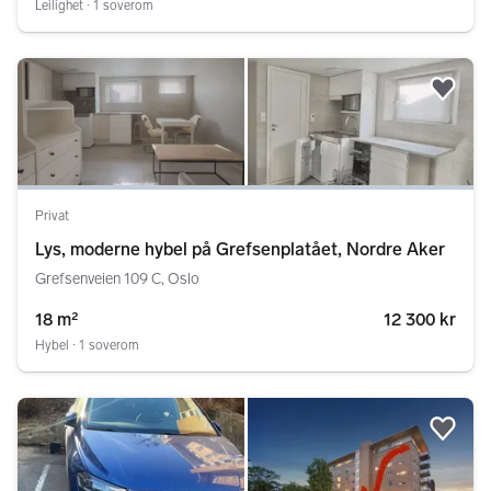
Leilighet ∙ 1 soverom
Legg
Privat
Lys, moderne hybel på Grefsenplatået, Nordre Aker
Grefsenveien 109 C, Oslo
18 m²
12 300 kr
Hybel ∙ 1 soverom
Legg