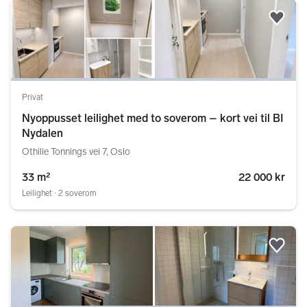
Legg
Privat
Nyoppusset leilighet med to soverom – kort vei til BI
Nydalen
Othilie Tonnings vei 7, Oslo
33 m²
22 000 kr
Leilighet ∙ 2 soverom
Legg