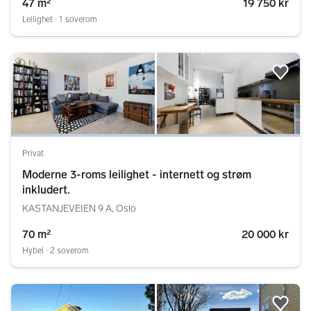
47 m²
19 750 kr
Leilighet ∙ 1 soverom
Legg
Privat
Moderne 3-roms leilighet - internett og strøm
inkludert.
KASTANJEVEIEN 9 A, Oslo
70 m²
20 000 kr
Hybel ∙ 2 soverom
Legg