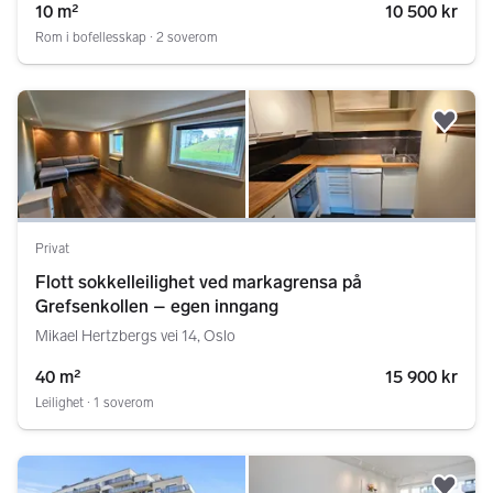
10 m²
10 500 kr
Rom i bofellesskap ∙ 2 soverom
Legg
Privat
Flott sokkelleilighet ved markagrensa på
Grefsenkollen – egen inngang
Mikael Hertzbergs vei 14, Oslo
40 m²
15 900 kr
Leilighet ∙ 1 soverom