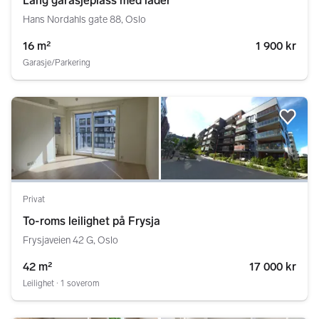
Lang garasjeplass med lader
Hans Nordahls gate 88, Oslo
16 m²
1 900 kr
Garasje/Parkering
Legg
Privat
To-roms leilighet på Frysja
Frysjaveien 42 G, Oslo
42 m²
17 000 kr
Leilighet ∙ 1 soverom