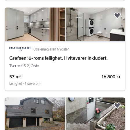
Legg
Utleiemegleren Nydalen
Grefsen: 2-roms leilighet. Hvitevarer inkludert.
Tverrvei 3 2, Oslo
57 m²
16 800 kr
Leilighet ∙ 1 soverom
Legg