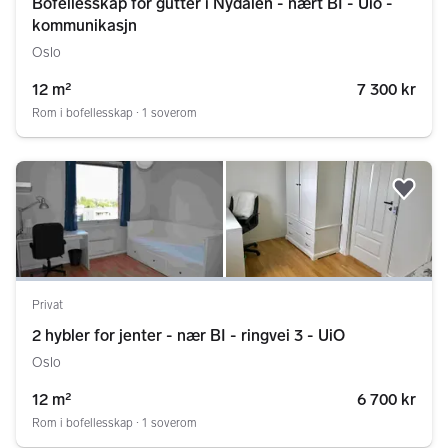
Bofellesskap for gutter i Nydalen - nært BI - Uio -
kommunikasjn
Oslo
12 m²
7 300 kr
Rom i bofellesskap ∙ 1 soverom
Legg
Privat
2 hybler for jenter - nær BI - ringvei 3 - UiO
Oslo
12 m²
6 700 kr
Rom i bofellesskap ∙ 1 soverom