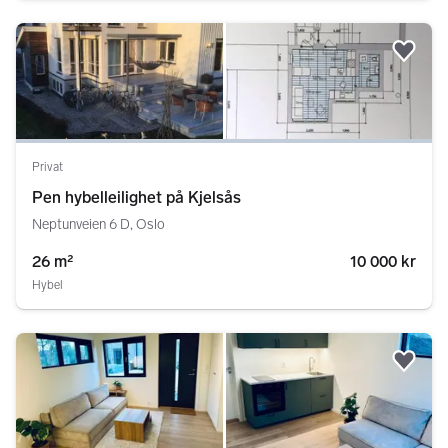
Legg
Privat
Pen hybelleilighet på Kjelsås
Neptunveien 6 D, Oslo
26 m²
10 000 kr
Hybel
Legg