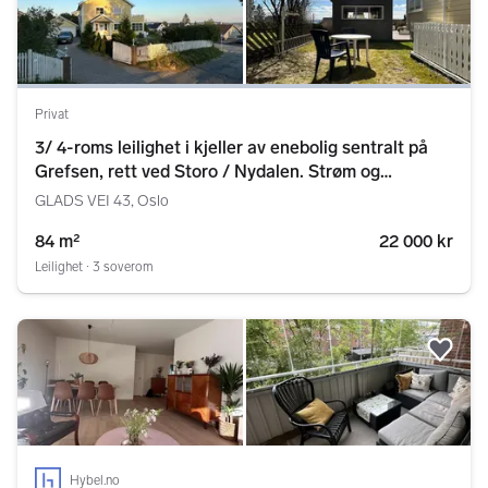
Privat
3/ 4-roms leilighet i kjeller av enebolig sentralt på
Grefsen, rett ved Storo / Nydalen. Strøm og
varmtvann inkludert
GLADS VEI 43, Oslo
84 m²
22 000 kr
Leilighet ∙ 3 soverom
Legg
Hybel.no