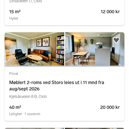
Siriusveien 17, Oslo
15 m²
12 000 kr
Hybel
Legg
Privat
Møblert 2-roms ved Storo leies ut i 11 mnd fra
aug/sept 2026
Kjelsåsveien 8 B, Oslo
40 m²
20 000 kr
Leilighet ∙ 1 soverom