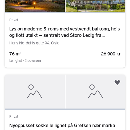
Privat
Lys og moderne 3-roms med vestvendt balkong, heis
og flott utsikt – sentralt ved Storo Ledig fra
september 2026
Hans Nordahls gate 94, Oslo
76 m²
26 900 kr
Leilighet ∙ 2 soverom
Legg
Privat
Nyoppusset sokkelleilighet på Grefsen nær marka