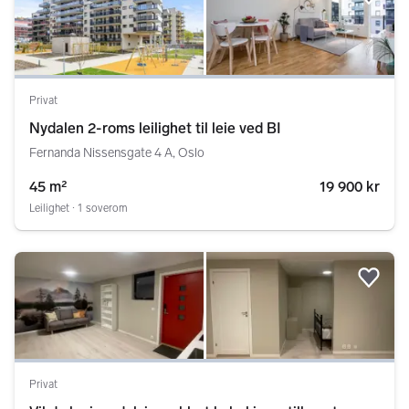
Legg
Privat
Nydalen 2-roms leilighet til leie ved BI
Fernanda Nissensgate 4 A, Oslo
45 m²
19 900 kr
Leilighet ∙ 1 soverom
Legg
Privat