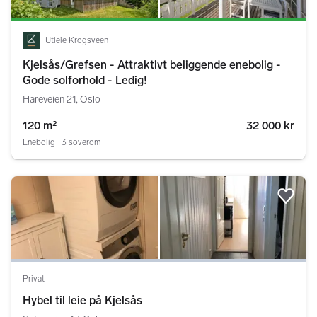
Utleie Krogsveen
Kjelsås/Grefsen - Attraktivt beliggende enebolig -
Gode solforhold - Ledig!
Hareveien 21, Oslo
120 m²
32 000 kr
Enebolig ∙ 3 soverom
Legg
Privat
Hybel til leie på Kjelsås