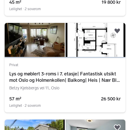
45 m²
19 800 kr
Leilighet ∙ 2 soverom
Legg
Privat
Lys og møblert 3-roms i 7. etasje| Fantastisk utsikt
mot Oslo og Holmenkollen| Balkong| Heis | Nær BI,
Storo, Nydalen.
Betzy Kjelsbergs vei 11., Oslo
57 m²
26 500 kr
Leilighet ∙ 2 soverom