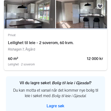
Legg
Privat
Leilighet til leie - 2 soverom, 60 kvm.
Rishagen 7, Ålgård
60 m²
12 000 kr
Leilighet ∙ 2 soverom
Vil du lagre søket
Bolig til leie i Gjesdal
?
Du kan motta et varsel når det kommer nye bolig til
leie i søket med
Bolig til leie i Gjesdal
.
Lagre søk