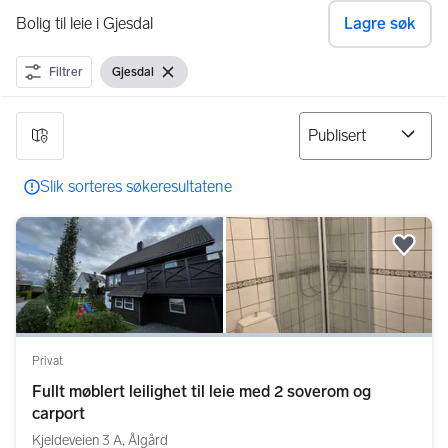
Bolig til leie i Gjesdal
Lagre søk
Filtrer
Gjesdal
Vis filter
Fjern filter
6 resultater
Slik sorteres søkeresultatene
Legg
Privat
Fullt møblert leilighet til leie med 2 soverom og
carport
Kjeldeveien 3 A, Ålgård