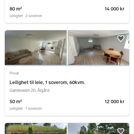
80 m²
14 000 kr
Leilighet ∙ 2 soverom
Legg
Privat
Leilighet til leie, 1 soverom, 60kvm.
Gamleveien 20, Ålgård
50 m²
12 000 kr
Leilighet ∙ 1 soverom