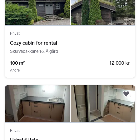
Legg
Privat
Cozy cabin for rental
Skurvebakkane 16, Ålgård
100 m²
12 000 kr
Andre
Legg
Privat