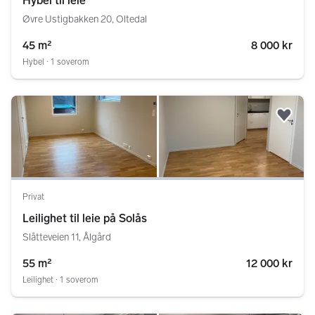
Hybel til leie
Øvre Ustigbakken 20, Oltedal
45 m²
8 000 kr
Hybel ∙ 1 soverom
Legg
Privat
Leilighet til leie på Solås
Slåtteveien 11, Ålgård
55 m²
12 000 kr
Leilighet ∙ 1 soverom