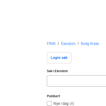
Her er du
FINN
/
Eiendom
/
Bolig til leie
Lagre søk
Filtre
Søk i Eiendom
Ingen resultater
Publisert
Nye i dag
(
8
)