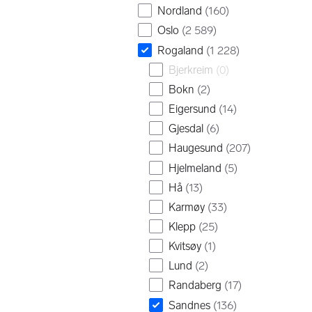
Nordland
(
160
)
Oslo
(
2 589
)
Rogaland
(
1 228
)
Bjerkreim
(
0
)
Bokn
(
2
)
Eigersund
(
14
)
Gjesdal
(
6
)
Haugesund
(
207
)
Hjelmeland
(
5
)
Hå
(
13
)
Karmøy
(
33
)
Klepp
(
25
)
Kvitsøy
(
1
)
Lund
(
2
)
Randaberg
(
17
)
Sandnes
(
136
)