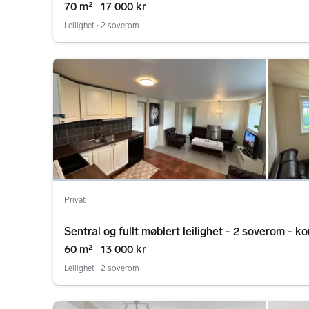
Stor veranda & 11 kvm bod, Helt privat.
70 m²
17 000 kr
Leilighet ∙ 2 soverom
Privat
Sentral og fullt møblert leilighet - 2 soverom - k
60 m²
13 000 kr
Leilighet ∙ 2 soverom