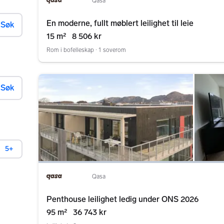
Qasa
En moderne, fullt møblert leilighet til leie
Søk
15 m²
8 506 kr
Rom i bofelleskap ∙ 1 soverom
Søk
5+
Qasa
Penthouse leilighet ledig under ONS 2026
95 m²
36 743 kr