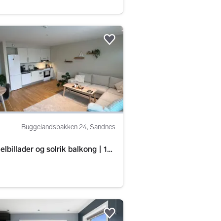
Legg til som favoritt.
Buggelandsbakken 24, Sandnes
lbillader og solrik balkong | 16
Legg til som favoritt.