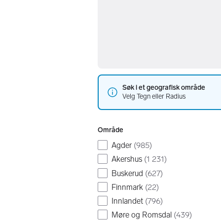
Søk i et geografisk område
Velg Tegn eller Radius
Område
Agder
(
985
)
Akershus
(
1 231
)
Buskerud
(
627
)
Finnmark
(
22
)
Innlandet
(
796
)
Møre og Romsdal
(
439
)