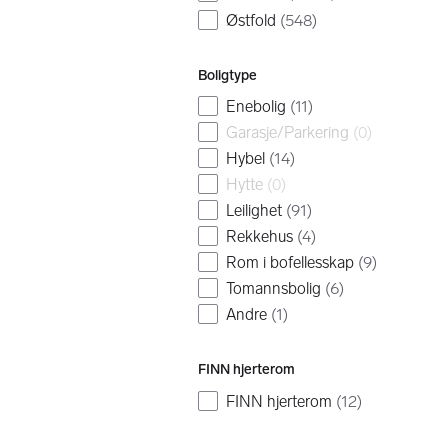
Østfold
(
548
)
Boligtype
Enebolig
(
11
)
Garasje/Parkering
(
0
)
Hybel
(
14
)
Hytte
(
0
)
Leilighet
(
91
)
Rekkehus
(
4
)
Rom i bofellesskap
(
9
)
Tomannsbolig
(
6
)
Andre
(
1
)
FINN hjerterom
FINN hjerterom
(
12
)