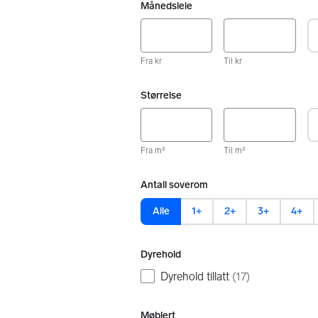
Månedsleie
Fra kr
Til kr
Størrelse
Fra m²
Til m²
Antall soverom
Alle
1+
2+
3+
4+
Dyrehold
Dyrehold tillatt
(
17
)
Møblert