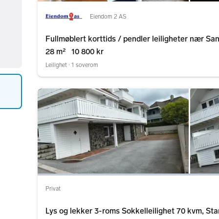
Eiendom 2 AS
Fullmøblert korttids / pendler leiligheter 
28 m²
10 800 kr
Leilighet ∙ 1 soverom
Privat
Lys og lekker 3-roms Sokkelleilighet 70 kvm, St