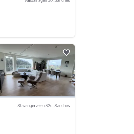
Valldalhagen 30, Sandnes
Legg til som favoritt.
Stavangerveien 32d, Sandnes