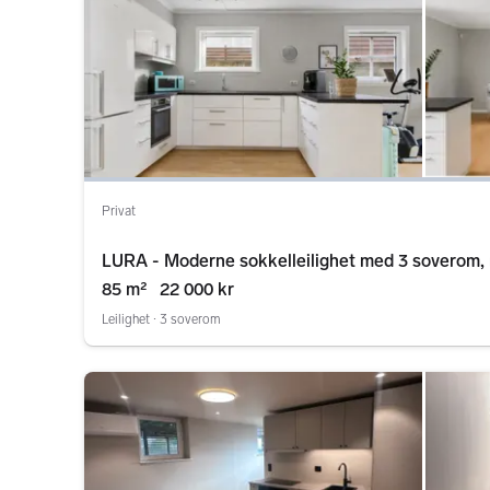
Privat
LURA - Moderne sokkelleilighet med 3 soverom, 
Porsholen skole
85 m²
22 000 kr
Leilighet ∙ 3 soverom