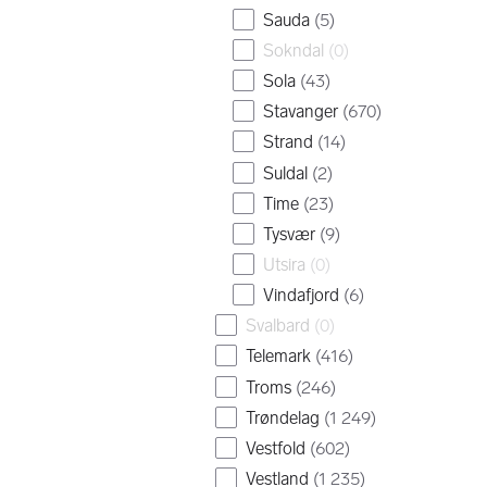
Sauda
(
5
)
Sokndal
(
0
)
Sola
(
43
)
Stavanger
(
670
)
Strand
(
14
)
Suldal
(
2
)
Time
(
23
)
Tysvær
(
9
)
Utsira
(
0
)
Vindafjord
(
6
)
Svalbard
(
0
)
Telemark
(
416
)
Troms
(
246
)
Trøndelag
(
1 249
)
Vestfold
(
602
)
Vestland
(
1 235
)