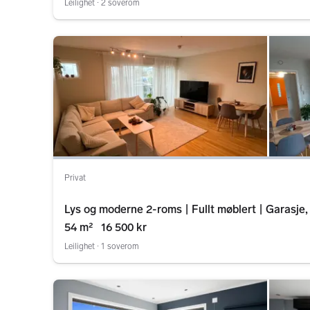
Leilighet ∙ 2 soverom
Privat
Lys og moderne 2-roms | Fullt møblert | Garasje, e
500 kr inkl. strøm + internett
54 m²
16 500 kr
Leilighet ∙ 1 soverom