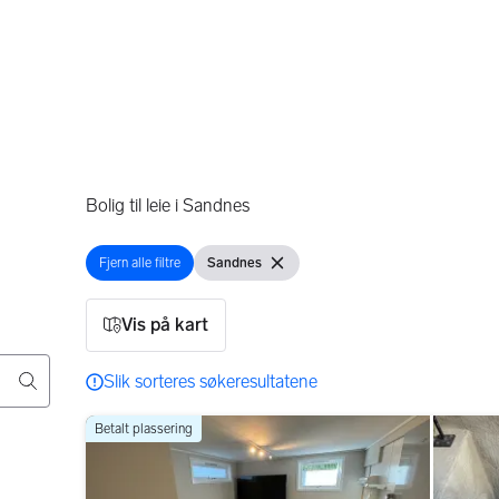
Bolig til leie i Sandnes
Fjern alle filtre
Sandnes
Åpne filter
Vis filter
Fjern filter
Vis på kart
136 resultater
Slik sorteres søkeresultatene
Betalt plassering