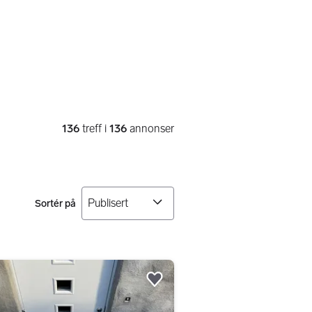
136
treff i
136
annonser
Sortér på
Legg til som favoritt.