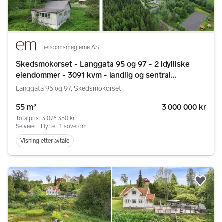
Eiendomsmeglerne AS
Skedsmokorset - Langgata 95 og 97 - 2 idylliske
eiendommer - 3091 kvm - landlig og sentral
beliggenhet - stort potensiale
Langgata 95 og 97, Skedsmokorset
55 m²
3 000 000 kr
Totalpris: 3 076 350 kr
Selveier ∙ Hytte ∙ 1 soverom
Visning etter avtale
Legg