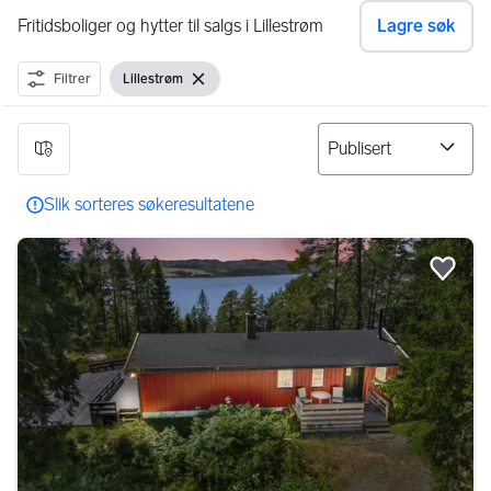
Fritidsboliger og hytter til salgs i Lillestrøm
Lagre søk
Filtrer
Lillestrøm
Vis filter
Fjern filter
4 resultater
Slik sorteres søkeresultatene
Legg