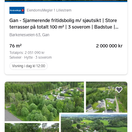
EiendomsMegler 1 Lillestrøm
Gan - Sjarmerende fritidsbolig m/ sjøutsikt | Store
terrasser på totalt 100 m² | 3 soverom | Badstue |
Peis i stuen | Landlig
Barkenesveien 63, Gan
76 m²
2 000 000 kr
Totalpris: 2 051 090 kr
Selveier ∙ Hytte ∙ 3 soverom
Visning i dag kl 12:00
Legg