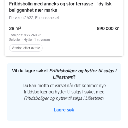
Fritidsbolig med anneks og stor terrasse - idyllisk
beliggenhet nær marka
Fetveien 2622, Enebakkneset
28 m²
890 000 kr
Totalpris: 933 240 kr
Selveier ∙ Hytte ∙ 1 soverom
Visning etter avtale
Vil du lagre søket
Fritidsboliger og hytter til salgs i
Lillestrøm
?
Du kan motta et varsel når det kommer nye
fritidsboliger og hytter til salgs i søket med
Fritidsboliger og hytter til salgs i Lillestrøm
.
Lagre søk