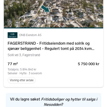
DNB Eiendom AS
FAGERSTRAND - Fritidseiendom med solrik og
sjønær beliggenhet - Regulert tomt på 2034 kvm
med delelinje
Solli vei 3, Fagerstrand
77 m²
5 750 000 kr
Totalpris: 5 894 840 kr
Selveier ∙ Hytte ∙ 3 soverom
Visning etter avtale
Vil du lagre søket
Fritidsboliger og hytter til salgs i
Nesodden
?