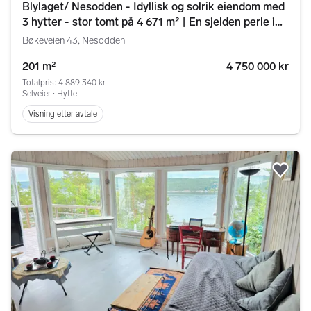
Blylaget/ Nesodden - Idyllisk og solrik eiendom med
3 hytter - stor tomt på 4 671 m² | En sjelden perle i
grønne omgivelser!
Bøkeveien 43, Nesodden
201 m²
4 750 000 kr
Totalpris: 4 889 340 kr
Selveier ∙ Hytte
Visning etter avtale
Legg