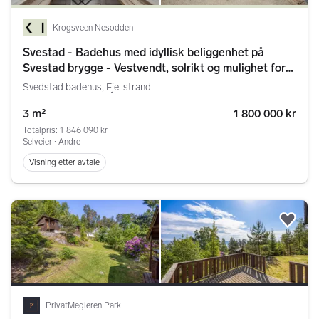
Krogsveen Nesodden
Svestad - Badehus med idyllisk beliggenhet på
Svestad brygge - Vestvendt, solrikt og mulighet for
bøyefeste til båt!
Svedstad badehus, Fjellstrand
3 m²
1 800 000 kr
Totalpris: 1 846 090 kr
Selveier ∙ Andre
Visning etter avtale
Legg
PrivatMegleren Park