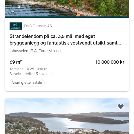
DNB Eiendom AS
Strandeiendom på ca. 3,5 mål med eget
bryggeanlegg og fantastisk vestvendt utsikt samt
solforhold. Fantastisk tomt!
Ishusveien 13 A, Fagerstrand
69 m²
10 000 000 kr
Totalpris: 10 251 090 kr
Selveier ∙ Hytte ∙ 3 soverom
Visning etter avtale
Legg