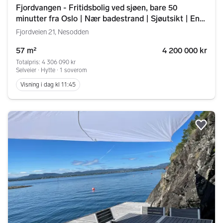
Fjordvangen - Fritidsbolig ved sjøen, bare 50
minutter fra Oslo | Nær badestrand | Sjøutsikt | En
tomt med plass til å puste
Fjordveien 21, Nesodden
57 m²
4 200 000 kr
Totalpris: 4 306 090 kr
Selveier ∙ Hytte ∙ 1 soverom
Visning i dag kl 11:45
Legg