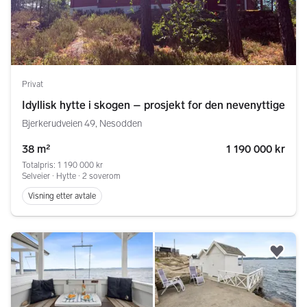
Privat
Idyllisk hytte i skogen – prosjekt for den nevenyttige
Bjerkerudveien 49, Nesodden
38 m²
1 190 000 kr
Totalpris: 1 190 000 kr
Selveier ∙ Hytte ∙ 2 soverom
Visning etter avtale
Legg