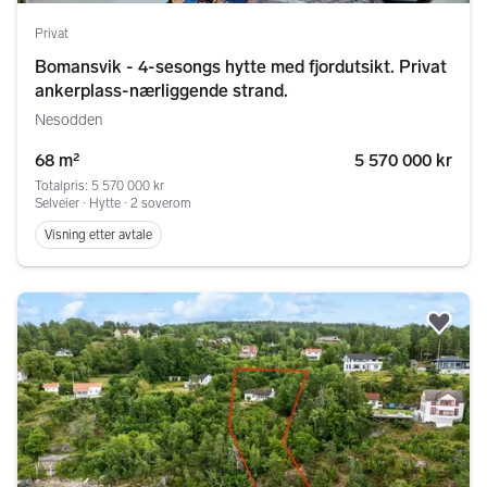
Privat
Bomansvik - 4-sesongs hytte med fjordutsikt. Privat
ankerplass-nærliggende strand.
Nesodden
68 m²
5 570 000 kr
Totalpris: 5 570 000 kr
Selveier ∙ Hytte ∙ 2 soverom
Visning etter avtale
Legg