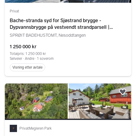
Privat
Bache-stranda syd for Sjøstrand brygge -
Dypvannsbrygge på vestvendt strandparsell |
Fantastiske solnedganger | Herlig beliggenhet |
SPRØIT BADEHUSTOMT, Nesoddtangen
Sjelden anledning
1 250 000 kr
Totalpris: 1 250 000 kr
Selveier ∙ Andre ∙ 1 soverom
Visning etter avtale
Legg
PrivatMegleren Park