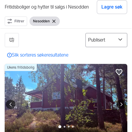
Fritidsboliger og hytter til salgs i Nesodden
Lagre søk
Filtrer
Nesodden
Vis filter
Fjern filter
9 resultater
Slik sorteres søkeresultatene
Ukens fritidsbolig
Legg
Forrige bilde
Neste