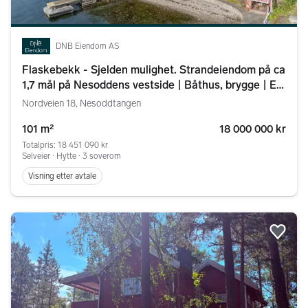
DNB Eiendom AS
Flaskebekk - Sjelden mulighet. Strandeiendom på ca
1,7 mål på Nesoddens vestside | Båthus, brygge | En
kort båttur fra Oslo
Nordveien 18, Nesoddtangen
101 m²
18 000 000 kr
Totalpris: 18 451 090 kr
Selveier ∙ Hytte ∙ 3 soverom
Visning etter avtale
Legg