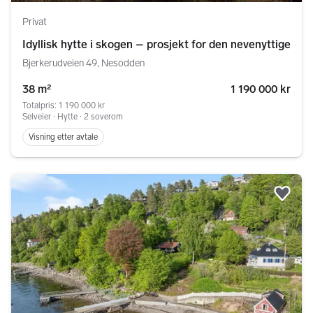
Privat
Idyllisk hytte i skogen – prosjekt for den nevenyttige
Bjerkerudveien 49, Nesodden
38 m²
1 190 000 kr
Totalpris: 1 190 000 kr
Selveier ∙ Hytte ∙ 2 soverom
Visning etter avtale
Legg