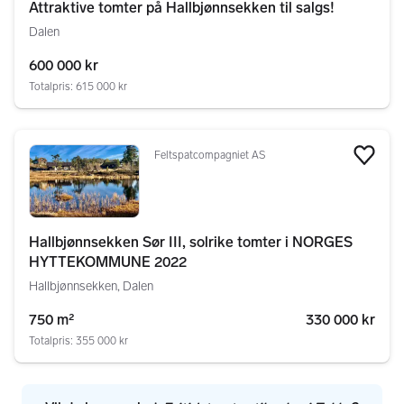
Attraktive tomter på Hallbjønnsekken til salgs!
Dalen
600 000 kr
Totalpris: 615 000 kr
Feltspatcompagniet AS
Legg
Hallbjønnsekken Sør III, solrike tomter i NORGES
HYTTEKOMMUNE 2022
Hallbjønnsekken, Dalen
750 m²
330 000 kr
Totalpris: 355 000 kr