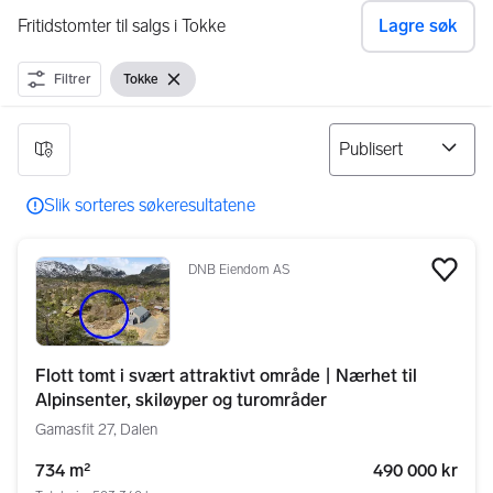
Fritidstomter til salgs i Tokke
Lagre søk
Filtrer
Tokke
Vis filter
Fjern filter
4 resultater
Slik sorteres søkeresultatene
DNB Eiendom AS
Legg
Flott tomt i svært attraktivt område | Nærhet til
Alpinsenter, skiløyper og turområder
Gamasfit 27, Dalen
734 m²
490 000 kr