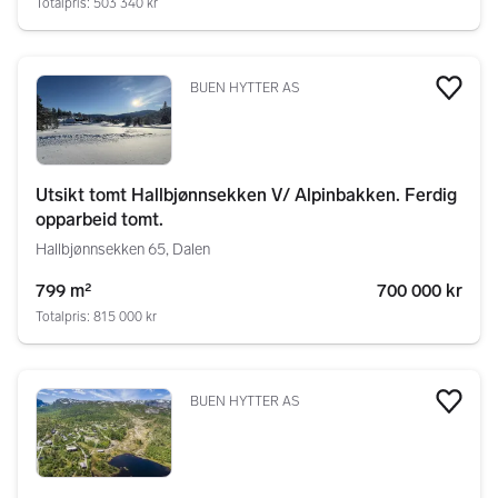
Totalpris: 503 340 kr
BUEN HYTTER AS
Legg
Utsikt tomt Hallbjønnsekken V/ Alpinbakken. Ferdig
opparbeid tomt.
Hallbjønnsekken 65, Dalen
799 m²
700 000 kr
Totalpris: 815 000 kr
BUEN HYTTER AS
Legg