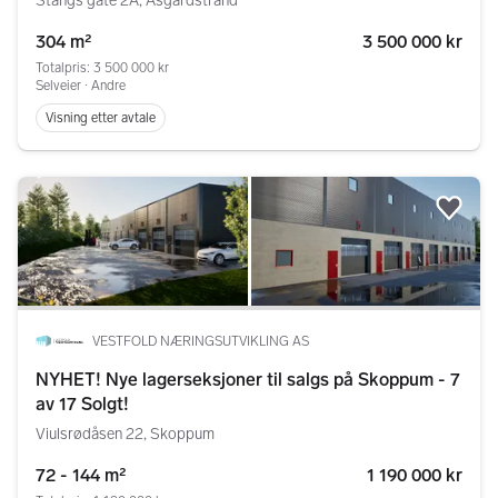
Stangs gate 2A, Åsgårdstrand
304 m²
3 500 000 kr
Totalpris: 3 500 000 kr
Selveier ∙ Andre
Visning etter avtale
Legg
VESTFOLD NÆRINGSUTVIKLING AS
NYHET! Nye lagerseksjoner til salgs på Skoppum - 7
av 17 Solgt!
Viulsrødåsen 22, Skoppum
72 - 144 m²
1 190 000 kr