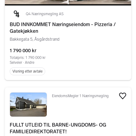
Q4 Næringsmegling AS
BUD INNKOMMET Næringseiendom - Pizzeria /
Gatekjøkken
Bakkegata 5, Åsgårdstrand
1 790 000 kr
Totalpris: 1 790 000 kr
Selveier ∙ Andre
Visning etter avtale
EiendomsMegler 1 Næringsmegling
Legg
FULLT UTLEID TIL BARNE-UNGDOMS- OG
FAMILIEDIREKTORATET!