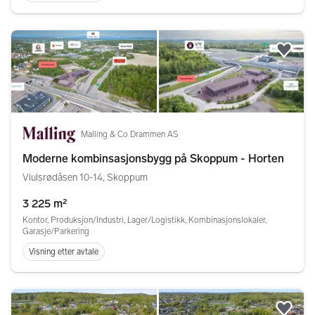
Legg
Malling & Co Drammen AS
Moderne kombinsasjonsbygg på Skoppum - Horten
Viulsrødåsen 10-14, Skoppum
3 225 m²
Kontor, Produksjon/Industri, Lager/Logistikk, Kombinasjonslokaler,
Garasje/Parkering
Visning etter avtale