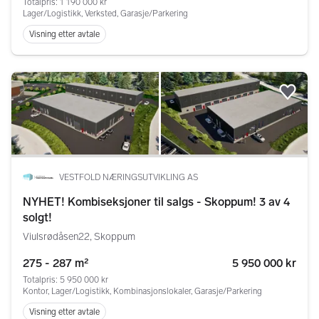
Totalpris: 1 190 000 kr
Lager/Logistikk, Verksted, Garasje/Parkering
Visning etter avtale
Legg
VESTFOLD NÆRINGSUTVIKLING AS
NYHET! Kombiseksjoner til salgs - Skoppum! 3 av 4
solgt!
Viulsrødåsen22, Skoppum
275 - 287 m²
5 950 000 kr
Totalpris: 5 950 000 kr
Kontor, Lager/Logistikk, Kombinasjonslokaler, Garasje/Parkering
Visning etter avtale