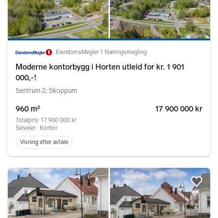
Legg
EiendomsMegler 1 Næringsmegling
Moderne kontorbygg i Horten utleid for kr. 1 901
000,-!
Sentrum 2, Skoppum
960 m²
17 900 000 kr
Totalpris: 17 900 000 kr
Selveier ∙ Kontor
Visning etter avtale
Legg