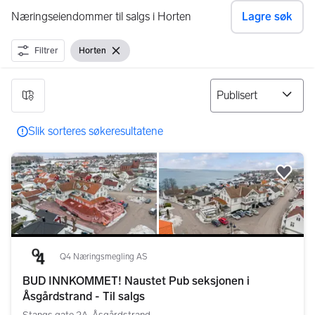
Næringseiendommer til salgs i Horten
Lagre søk
Filtrer
Horten
Vis filter
Fjern filter
7 resultater
Slik sorteres søkeresultatene
Legg
Q4 Næringsmegling AS
BUD INNKOMMET! Naustet Pub seksjonen i
Åsgårdstrand - Til salgs