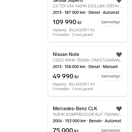
Skoda Superb
Legg
2,0 TDI 4X4 140HK DSG L&K /DEFA/PANORAMA/NAVI/KROK/CC
2013 ∙ 187 000 km ∙ Diesel ∙ Automat
109 990
kr
Sammenlign
Ingeberg ∙ BILLAGERET AS
Forhandler ∙ 3 mnd garanti
Gå til annonsen
Nissan Note
Legg
1,5DCI 90HK TEKNA /TAKST/GARANTI/360 KAMERA/NAVI/KROK
2013 ∙ 158 000 km ∙ Diesel ∙ Manuell
49 990
kr
Sammenlign
Ingeberg ∙ BILLAGERET AS
Forhandler ∙ 3 mnd garanti
Gå til annonsen
Mercedes-Benz CLK
Legg
163HK KOMPRESSOR AUT /SKINN/AUTOMAT/CRUISE/LAV-KM/EU OK
2004 ∙ 153 000 km ∙ Bensin ∙ Automat
75 000
kr
Sammenlign