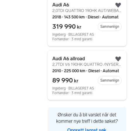
Audi A6
Legg
2,0TDI QUATTRO 190HK AUT/WEBASTO/ACC/PANO/TVER BAK/KROK
2018 ∙ 143 500 km ∙ Diesel ∙ Automat
319 990
kr
Sammenlign
Ingeberg ∙ BILLAGERET AS
Forhandler ∙ 3 mnd garanti
Gå til annonsen
Audi A6 allroad
Legg
2,7TDI V6 190HK QUATTRO /NYSERVET/SPORTSSETER/KROK/CC
2010 ∙ 225 000 km ∙ Diesel ∙ Automat
89 990
kr
Sammenlign
Ingeberg ∙ BILLAGERET AS
Forhandler ∙ 3 mnd garanti
Ønsker du å bli varslet når det
kommer nye treff i dette søket?
Opprett lagret søk