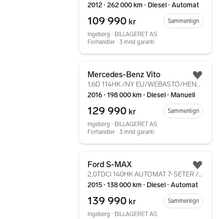
2012 ∙ 262 000 km ∙ Diesel ∙ Automat
109 990
kr
Sammenlign
Ingeberg ∙ BILLAGERET AS
Forhandler ∙ 3 mnd garanti
Gå til annonsen
Mercedes-Benz Vito
Legg
1,6D 114HK /NY EU/WEBASTO/HENGERFESTE/BLUETOOTH
2016 ∙ 198 000 km ∙ Diesel ∙ Manuell
129 990
kr
Sammenlign
Ingeberg ∙ BILLAGERET AS
Forhandler ∙ 3 mnd garanti
Gå til annonsen
Ford S-MAX
Legg
2,0TDCi 140HK AUTOMAT 7-SETER /WEBASTO/DAB+/KROK/SKINN
2015 ∙ 138 000 km ∙ Diesel ∙ Automat
139 990
kr
Sammenlign
Ingeberg ∙ BILLAGERET AS