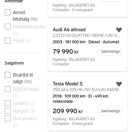
Annonsør
Ingeberg ∙ BILLAGERET AS
Forhandler ∙ 3 mnd garanti
Annet
bilutsalg
(
95
)
Gå til annonsen
Merkeforhandler
Audi A6 allroad
Legg
(
0
)
2,5TDI V6 QUATTRO 180HK /LAV KM/DAB+/LUFT/NAVI/KROK/++
Privat
(
0
)
2003 ∙ 181 000 km ∙ Diesel ∙ Automat
79 990
kr
Sammenlign
Ingeberg ∙ BILLAGERET AS
Salgsform
Forhandler
Bruktbil til
Gå til annonsen
salgs
(
95
)
Tesla Model S
Legg
Nybil til salgs
75D 4X4 525 HK /NY EU/LAV KM/MCU2/CCS/LUFT/AUTOPILOT/++
(
0
)
2018 ∙ 109 000 km ∙ El ∙ 490 km
rekkevidde
Leasing
(
0
)
209 990
Auksjon
(
0
)
kr
Sammenlign
Bud ønskes
Ingeberg ∙ BILLAGERET AS
Forhandler ∙ 3 mnd garanti
(
0
)