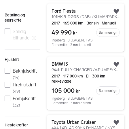
Gå til annonsen
Ford Fiesta
Legg
Betaling og
101HK 5-DØRS /DAB+/KLIMA/PARKSENSORER/BLUETOOTH
eierskifte
2017 ∙ 165 000 km ∙ Bensin ∙ Manuell
49 990
Smidig
kr
Sammenlign
bilhandel
(
0
)
Ingeberg ∙ BILLAGERET AS
Forhandler ∙ 3 mnd garanti
Gå til annonsen
Hjuldrift
BMW i3
Legg
94ah FULLY CHARGED /V.PUMPE/KAMERA/NAVI/DAB+/HARMAN/++
Bakhjulsdrift
2017 ∙ 117 000 km ∙ El ∙ 300 km
(
14
)
rekkevidde
Firehjulsdrift
105 000
kr
Sammenlign
(
49
)
Forhjulsdrift
Ingeberg ∙ BILLAGERET AS
Forhandler ∙ 3 mnd garanti
(
32
)
Gå til annonsen
Toyota Urban Cruiser
Hestekrefter
Legg
4X4 1,4D-4D 90HK DYNAMIC / NYSERVET / HENGERFESTE