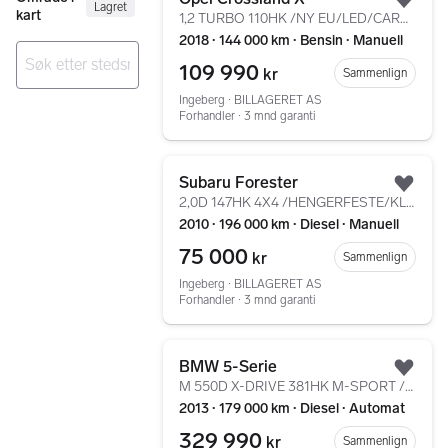
Lagret
Legg
kart
1,2 TURBO 110HK /NY EU/LED/CARPLAY/KLIMA/CRUISE/PDC/++
2018 ∙ 144 000 km ∙ Bensin ∙ Manuell
109 990
kr
Sammenlign
Ingen resultater
Ingeberg ∙ BILLAGERET AS
Forhandler ∙ 3 mnd garanti
Gå til annonsen
Subaru Forester
Legg
2,0D 147HK 4X4 /HENGERFESTE/KLIMA/MULTIMEDIA
2010 ∙ 196 000 km ∙ Diesel ∙ Manuell
75 000
kr
Sammenlign
Ingeberg ∙ BILLAGERET AS
Forhandler ∙ 3 mnd garanti
Gå til annonsen
BMW 5-Serie
Legg
M 550D X-DRIVE 381HK M-SPORT /SOFTCLOSE/ACC/HUD/PANO/20
2013 ∙ 179 000 km ∙ Diesel ∙ Automat
329 990
kr
Sammenlign