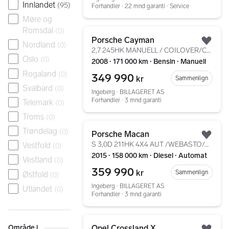
Innlandet
(
95
)
Forhandler ∙ 22 mnd garanti ∙ Service
Møre og
Romsdal
Gå til annonsen
(
0
)
Porsche Cayman
Nordland
(
0
)
Legg
2,7 245HK MANUELL / COILOVER/CRUISE/DAB+/CARPLAY/19"
Oslo
(
0
)
2008 ∙ 171 000 km ∙ Bensin ∙ Manuell
Rogaland
(
0
)
349 990
kr
Sammenlign
Svalbard
(
0
)
Ingeberg ∙ BILLAGERET AS
Forhandler ∙ 3 mnd garanti
Telemark
(
0
)
Troms
(
0
)
Gå til annonsen
Trøndelag
(
0
)
Porsche Macan
Legg
S 3,0D 211HK 4X4 AUT /WEBASTO/ACC/PANO/BOSE/KROK/DAB+
Vestfold
(
0
)
2015 ∙ 158 000 km ∙ Diesel ∙ Automat
Vestland
(
0
)
359 990
kr
Sammenlign
Østfold
(
0
)
Ingeberg ∙ BILLAGERET AS
Utlandet
(
0
)
Forhandler ∙ 3 mnd garanti
Gå til annonsen
Område i
Opel Crossland X