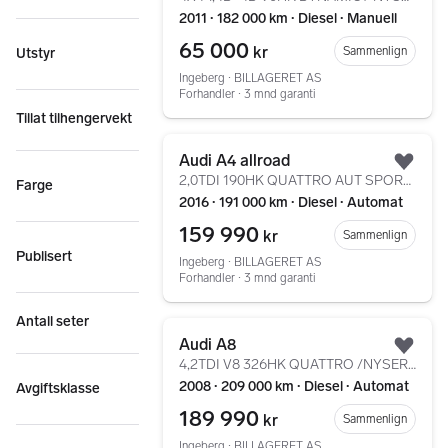
2011 ∙ 182 000 km ∙ Diesel ∙ Manuell
65 000
kr
Sammenlign
Utstyr
Ingeberg ∙ BILLAGERET AS
Forhandler ∙ 3 mnd garanti
Tillat tilhengervekt
Gå til annonsen
Audi A4 allroad
Legg
2,0TDI 190HK QUATTRO AUT SPORT /NYSERVET/WEBASTO/PANO
Farge
2016 ∙ 191 000 km ∙ Diesel ∙ Automat
159 990
kr
Sammenlign
Publisert
Ingeberg ∙ BILLAGERET AS
Forhandler ∙ 3 mnd garanti
Antall seter
Gå til annonsen
Audi A8
Legg
4,2TDI V8 326HK QUATTRO /NYSERVET/WEBASTO/B&O/ACC/22"/+
2008 ∙ 209 000 km ∙ Diesel ∙ Automat
Avgiftsklasse
189 990
kr
Sammenlign
Ingeberg ∙ BILLAGERET AS