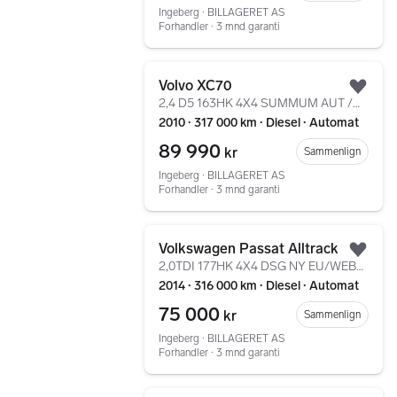
Ingeberg ∙ BILLAGERET AS
Forhandler ∙ 3 mnd garanti
Gå til annonsen
Volvo XC70
Legg
2,4 D5 163HK 4X4 SUMMUM AUT /WEBASTO/ACC/KROK/SKINN/++
2010 ∙ 317 000 km ∙ Diesel ∙ Automat
89 990
kr
Sammenlign
Ingeberg ∙ BILLAGERET AS
Forhandler ∙ 3 mnd garanti
Gå til annonsen
Volkswagen Passat Alltrack
Legg
2,0TDI 177HK 4X4 DSG NY EU/WEBASTO/KROK/DAB/NAVI/KAMERA
2014 ∙ 316 000 km ∙ Diesel ∙ Automat
75 000
kr
Sammenlign
Ingeberg ∙ BILLAGERET AS
Forhandler ∙ 3 mnd garanti
Gå til annonsen