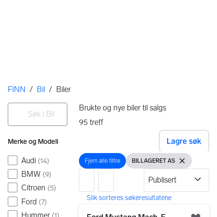
Her er du
FINN
/
Bil
/
Biler
Filtre
Søk i Bil
Brukte og nye biler til salgs
95
treff
Ingen resultater
Lagre søk
Merke og Modell
Audi
(
14
)
Fjern alle filtre
BILLAGERET AS
Fjern alle filtre
Vis filter
Fjern filteret
BMW
(
9
)
Citroen
(
5
)
Ford
(
7
)
95 resultater
Gå til annonsen
Hummer
(
1
)