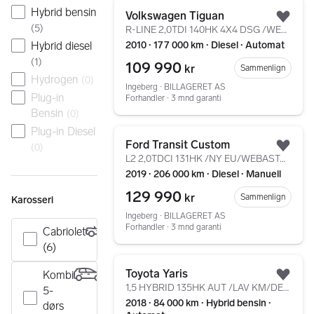
Gå til annonsen
Hybrid bensin
Volkswagen Tiguan
Legg
(
5
)
R-LINE 2,0TDI 140HK 4X4 DSG /WEBASTO/SKINN/CRUISE/KROK
Hybrid diesel
2010 ∙ 177 000 km ∙ Diesel ∙ Automat
(
1
)
109 990
kr
Sammenlign
Hydrogen
(
0
)
Ingeberg ∙ BILLAGERET AS
Plug-in
Forhandler ∙ 3 mnd garanti
Bensin
(
0
)
Plug-in Diesel
Gå til annonsen
Ford Transit Custom
(
0
)
Legg
L2 2,0TDCI 131HK /NY EU/WEBASTO/RYGGEKAMERA/KROK/DAB+
2019 ∙ 206 000 km ∙ Diesel ∙ Manuell
129 990
kr
Sammenlign
Karosseri
Ingeberg ∙ BILLAGERET AS
Forhandler ∙ 3 mnd garanti
Cabriolet
(6)
Gå til annonsen
Toyota Yaris
Kombi
Legg
1,5 HYBRID 135HK AUT /LAV KM/DEFA/KAMERA/NAVI/DAB+
5-
2018 ∙ 84 000 km ∙ Hybrid bensin ∙
dørs