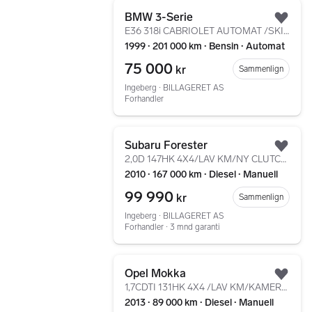
Gå til annonsen
BMW 3-Serie
Legg
E36 318i CABRIOLET AUTOMAT /SKINN/EL CAB/
1999 ∙ 201 000 km ∙ Bensin ∙ Automat
75 000
kr
Sammenlign
Ingeberg ∙ BILLAGERET AS
Forhandler
Gå til annonsen
Subaru Forester
Legg
2,0D 147HK 4X4/LAV KM/NY CLUTCH/KROK/CRUISE/KLIMA/SKINN
2010 ∙ 167 000 km ∙ Diesel ∙ Manuell
99 990
kr
Sammenlign
Ingeberg ∙ BILLAGERET AS
Forhandler ∙ 3 mnd garanti
Gå til annonsen
Opel Mokka
Legg
1,7CDTI 131HK 4X4 /LAV KM/KAMERA/DAB+/SOLTAK/SKINN/CC
2013 ∙ 89 000 km ∙ Diesel ∙ Manuell