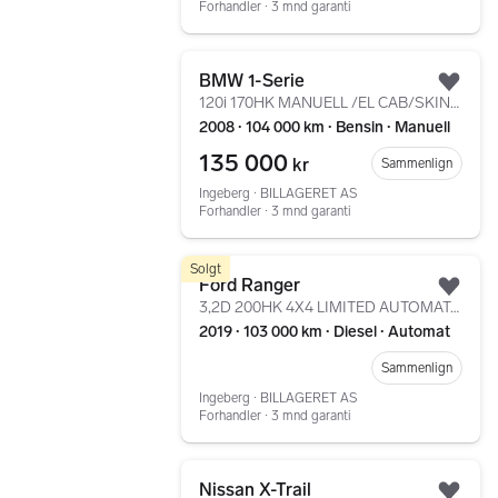
Forhandler ∙ 3 mnd garanti
Gå til annonsen
BMW 1-Serie
Legg
120i 170HK MANUELL /EL CAB/SKINN/SPORTSUNDERSTELL/HIFI
2008 ∙ 104 000 km ∙ Bensin ∙ Manuell
135 000
kr
Sammenlign
Ingeberg ∙ BILLAGERET AS
Forhandler ∙ 3 mnd garanti
Gå til annonsen
Solgt
Ford Ranger
Legg
3,2D 200HK 4X4 LIMITED AUTOMAT/KAMERA/DAB+/SKINN/LEDBAR
2019 ∙ 103 000 km ∙ Diesel ∙ Automat
Sammenlign
Ingeberg ∙ BILLAGERET AS
Forhandler ∙ 3 mnd garanti
Gå til annonsen
Nissan X-Trail