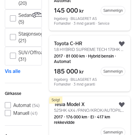
Automat
(20)
145 000
kr
Sammenlign
Sedan
Ingeberg ∙ BILLAGERET AS
(5)
Forhandler ∙ 3 mnd garanti ∙ Service
Stasjonsvogn
Gå til annonsen
(21)
Toyota C-HR
Legg
1.8 HYBRID SUPREME TECH 170HK AUT/LAV KM/KAMERA/NAV/DAB
SUV/Offroad
2017 ∙ 81 000 km ∙ Hybrid bensin ∙
(31)
Automat
185 000
Vis alle
kr
Sammenlign
Ingeberg ∙ BILLAGERET AS
Forhandler ∙ 3 mnd garanti
Girkasse
Gå til annonsen
Solgt
Tesla Model X
Automat
(
54
)
Legg
525HK 4X4 /PANO/KROK/AUTOPILOT/LUFT/KAM/DAB+/NAV/SKINN
Manuell
(
41
)
2017 ∙ 176 000 km ∙ El ∙ 417 km
rekkevidde
Sammenlign