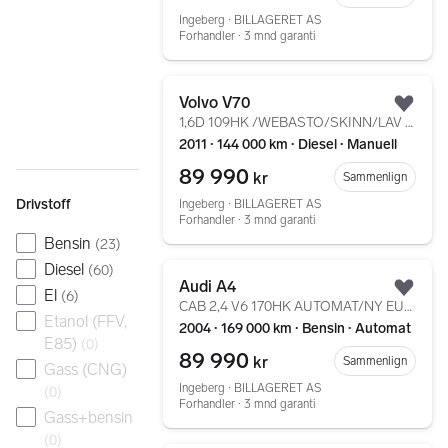
Ingeberg ∙ BILLAGERET AS
Forhandler ∙ 3 mnd garanti
Gå til annonsen
Volvo V70
Legg
1,6D 109HK /WEBASTO/SKINN/LAV KM/KROK/KLIMA/DAB+/PDC
2011 ∙ 144 000 km ∙ Diesel ∙ Manuell
89 990
kr
Sammenlign
Drivstoff
Ingeberg ∙ BILLAGERET AS
Forhandler ∙ 3 mnd garanti
Bensin
(
23
)
Diesel
Gå til annonsen
(
60
)
Audi A4
El
(
6
)
Legg
CAB 2,4 V6 170HK AUTOMAT/NY EU/NYSERVET/EL CAB/F1/SKINN
Etanol (FFV,
2004 ∙ 169 000 km ∙ Bensin ∙ Automat
E85)
(
0
)
89 990
kr
Sammenlign
Gass (CNG)
Ingeberg ∙ BILLAGERET AS
(
0
)
Forhandler ∙ 3 mnd garanti
Gass+bensin
(
0
)