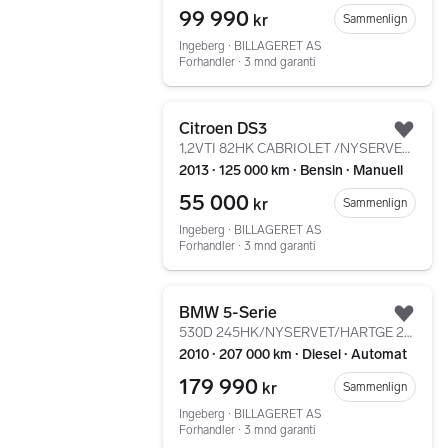
99 990
kr
Sammenlign
Ingeberg ∙ BILLAGERET AS
Forhandler ∙ 3 mnd garanti
Gå til annonsen
Citroen DS3
Legg
1,2VTI 82HK CABRIOLET /NYSERVET/DAB+/PDC/KLIMA/LED/CC
2013 ∙ 125 000 km ∙ Bensin ∙ Manuell
55 000
kr
Sammenlign
Ingeberg ∙ BILLAGERET AS
Forhandler ∙ 3 mnd garanti
Gå til annonsen
BMW 5-Serie
Legg
530D 245HK/NYSERVET/HARTGE 22"/HARTGE EKSOS/PANO/HEADUP
2010 ∙ 207 000 km ∙ Diesel ∙ Automat
179 990
kr
Sammenlign
Ingeberg ∙ BILLAGERET AS
Forhandler ∙ 3 mnd garanti