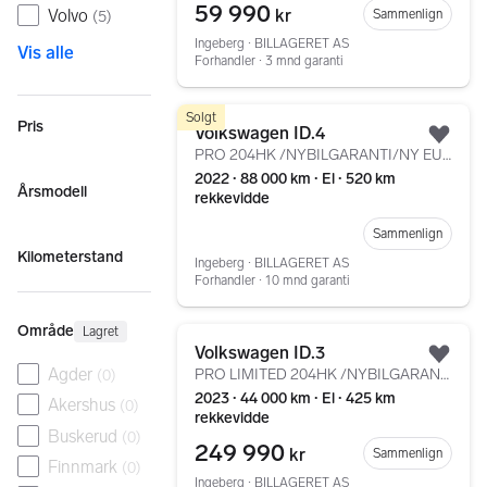
59 990
kr
Volvo
Sammenlign
(
5
)
Ingeberg ∙ BILLAGERET AS
Vis alle
Forhandler ∙ 3 mnd garanti
Gå til annonsen
Solgt
Pris
Volkswagen ID.4
Legg
PRO 204HK /NYBILGARANTI/NY EU/1 EIER/ACC/LED/CARPLAY/++
2022 ∙ 88 000 km ∙ El ∙ 520 km
Årsmodell
rekkevidde
Sammenlign
Kilometerstand
Ingeberg ∙ BILLAGERET AS
Forhandler ∙ 10 mnd garanti
Område
Gå til annonsen
Lagret
Volkswagen ID.3
Legg
Agder
PRO LIMITED 204HK /NYBILGARANTI/ACC/KAMERA/NAVI/DAB/+++
(
0
)
2023 ∙ 44 000 km ∙ El ∙ 425 km
Akershus
(
0
)
rekkevidde
Buskerud
(
0
)
249 990
kr
Sammenlign
Finnmark
(
0
)
Ingeberg ∙ BILLAGERET AS