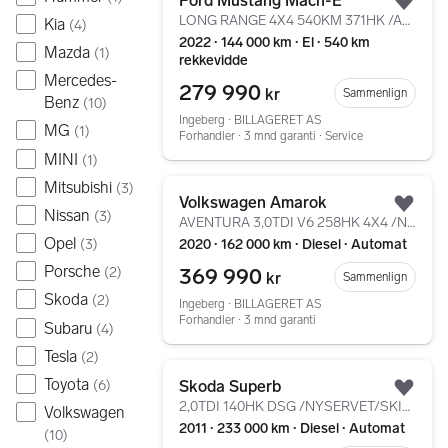
Ford Mustang Mach-E
Legg
LONG RANGE 4X4 540KM 371HK /ACC/KAMERA/KROK/SKINN/DAB+
Kia
(
4
)
2022 ∙ 144 000 km ∙ El ∙ 540 km
Mazda
(
1
)
rekkevidde
Mercedes-
279 990
kr
Sammenlign
Benz
(
10
)
Ingeberg ∙ BILLAGERET AS
MG
(
1
)
Forhandler ∙ 3 mnd garanti ∙ Service
MINI
(
1
)
Gå til annonsen
Mitsubishi
(
3
)
Volkswagen Amarok
Legg
Nissan
(
3
)
AVENTURA 3,0TDI V6 258HK 4X4 /NYSERVET/WEBASTO/KAM/DAB+
Opel
2020 ∙ 162 000 km ∙ Diesel ∙ Automat
(
3
)
Porsche
369 990
(
2
)
kr
Sammenlign
Skoda
(
2
)
Ingeberg ∙ BILLAGERET AS
Forhandler ∙ 3 mnd garanti
Subaru
(
4
)
Tesla
(
2
)
Gå til annonsen
Toyota
(
6
)
Skoda Superb
Legg
2,0TDI 140HK DSG /NYSERVET/SKINN/NAVI/CRUISE/PDC/KROK
Volkswagen
2011 ∙ 233 000 km ∙ Diesel ∙ Automat
(
10
)