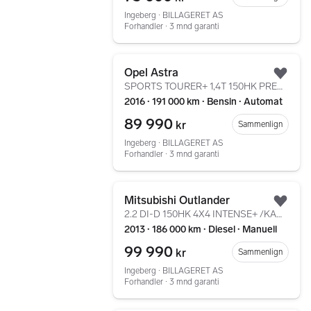
Ingeberg ∙ BILLAGERET AS
Forhandler ∙ 3 mnd garanti
Gå til annonsen
Opel Astra
Legg
SPORTS TOURER+ 1,4T 150HK PREMIUM AUT /NY EU/MATRIX/++
2016 ∙ 191 000 km ∙ Bensin ∙ Automat
89 990
kr
Sammenlign
Ingeberg ∙ BILLAGERET AS
Forhandler ∙ 3 mnd garanti
Gå til annonsen
Mitsubishi Outlander
Legg
2.2 DI-D 150HK 4X4 INTENSE+ /KAMERA/NAVI/DAB+/KEYLESS
2013 ∙ 186 000 km ∙ Diesel ∙ Manuell
99 990
kr
Sammenlign
Ingeberg ∙ BILLAGERET AS
Forhandler ∙ 3 mnd garanti