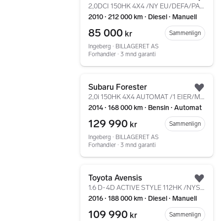
Legg
2,0DCI 150HK 4X4 /NY EU/DEFA/PANO/KROK/BOSE/KAMERA/++
2010 ∙ 212 000 km ∙ Diesel ∙ Manuell
85 000
kr
Sammenlign
Ingeberg ∙ BILLAGERET AS
Forhandler ∙ 3 mnd garanti
Gå til annonsen
Subaru Forester
Legg
2,0i 150HK 4X4 AUTOMAT /1 EIER/MOTORVARMER/NAVI/KAMERA
2014 ∙ 168 000 km ∙ Bensin ∙ Automat
129 990
kr
Sammenlign
Ingeberg ∙ BILLAGERET AS
Forhandler ∙ 3 mnd garanti
Gå til annonsen
Toyota Avensis
Legg
1.6 D-4D ACTIVE STYLE 112HK /NYSERVET/NAVI/KAM/KROK/DAB
2016 ∙ 188 000 km ∙ Diesel ∙ Manuell
109 990
kr
Sammenlign