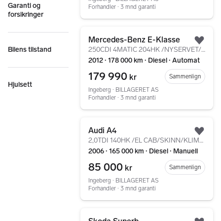
Garanti og
Forhandler ∙ 3 mnd garanti
forsikringer
Gå til annonsen
Mercedes-Benz E-Klasse
Legg
Bilens tilstand
250CDI 4MATIC 204HK /NYSERVET/NY EU/WEBASTO/LED/KROK/++
2012 ∙ 178 000 km ∙ Diesel ∙ Automat
179 990
kr
Sammenlign
Hjulsett
Ingeberg ∙ BILLAGERET AS
Forhandler ∙ 3 mnd garanti
Gå til annonsen
Audi A4
Legg
2,0TDI 140HK /EL CAB/SKINN/KLIMA/DAB+/MULTIMEDIA
2006 ∙ 165 000 km ∙ Diesel ∙ Manuell
85 000
kr
Sammenlign
Ingeberg ∙ BILLAGERET AS
Forhandler ∙ 3 mnd garanti
Gå til annonsen