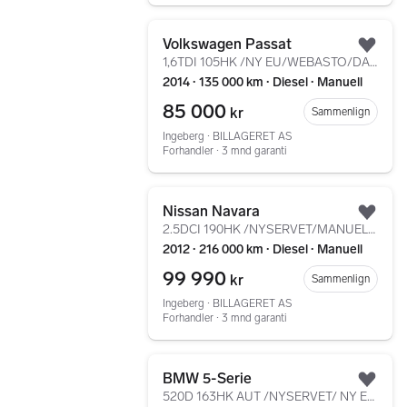
Gå til annonsen
Volkswagen Passat
Legg
1,6TDI 105HK /NY EU/WEBASTO/DAB+/HENGERFESTE/CRUISE/++
2014 ∙ 135 000 km ∙ Diesel ∙ Manuell
85 000
kr
Sammenlign
Ingeberg ∙ BILLAGERET AS
Forhandler ∙ 3 mnd garanti
Gå til annonsen
Nissan Navara
Legg
2.5DCI 190HK /NYSERVET/MANUELL/LED/KROK/AC/CRUISE
2012 ∙ 216 000 km ∙ Diesel ∙ Manuell
99 990
kr
Sammenlign
Ingeberg ∙ BILLAGERET AS
Forhandler ∙ 3 mnd garanti
Gå til annonsen
BMW 5-Serie
Legg
520D 163HK AUT /NYSERVET/ NY EU/WEBASTO/HUD/SC/NIGHTVIS