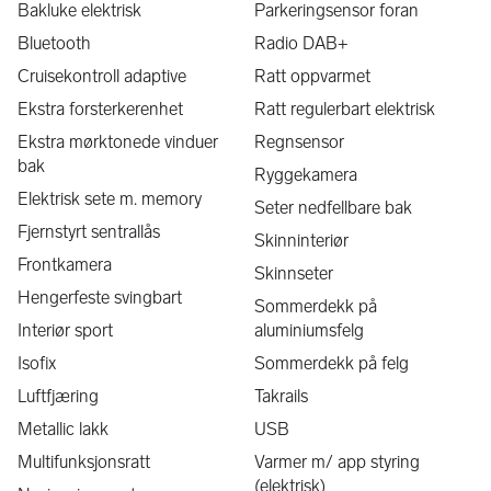
Bakluke elektrisk
Parkeringsensor foran
Velkommen for en hyggelig bilhandel!
Bluetooth
Radio DAB+
Cruisekontroll adaptive
Ratt oppvarmet
Technopolis, Martin Linges vei 25, 1364 Fornebu
Ekstra forsterkerenhet
Ratt regulerbart elektrisk
Ekstra mørktonede vinduer
Regnsensor
Innbytte
bak
Ryggekamera
Vi tar de fleste biler i innbytte, send oss en forespørsel med 
Elektrisk sete m. memory
reg.nr og km. stand, så gir vi deg et uforpliktende tilbud. 
Seter nedfellbare bak
Fjernstyrt sentrallås
Skinninteriør
Finansiering
Frontkamera
Skinnseter
Future Cars AS samarbeider med flere store banker. Vi jobber 
Hengerfeste svingbart
for å finne best løsning for deg og tilbyr finansiering fra kr 0,- 
Sommerdekk på
kontant inntil 10 års nedbetaling eller leasing. Vi gir deg raskt 
Interiør sport
aluminiumsfelg
svar på søknaden.
Isofix
Sommerdekk på felg
Luftfjæring
Takrails
Forsikring
Vi skaffer også konkurransedyktig forsikring. Kontakt oss for 
Metallic lakk
USB
et uforpliktende tilbud.
Multifunksjonsratt
Varmer m/ app styring
(elektrisk)