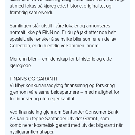
forsikring gjennom våre samarbeidspartnere. Vi tilbyr også 
ut med fokus på kjøreglede, historie, originalitet og
fullfinansiering med 0 kr i egenkapital på din nye bil.
fremtidig samlerverdi.
IKKE FÅTT SVAR PÅ EPOST
Samlingen står utstilt i våre lokaler og annonseres
Vi opplever dessverre litt utfordringer med at våre e-poster 
normalt ikke på FINN.no. Er du på jakt etter noe helt
havner i din søppel/spam mappe når det kommer eposter 
spesielt, eller ønsker å se hvilke biler som er en del av
gjennom finn.no. Sjekk denne om du ikke har fått svar fra oss. 
Collection, er du hjertelig velkommen innom.
Vi svarer alltid!
Mer enn biler – en lidenskap for bilhistorie og ekte
TRANSPORT
kjøreglede.
Med våre gode samarbeidsavtaler kan vi tilby svært gode 
priser på transport av din nye bil helt hjem til deg. Ta kontakt 
FINANS OG GARANTI
med oss for mer informasjon og pristilbud.
Vi tilbyr konkurransedyktig finansiering og forsikring
gjennom våre samarbeidspartnere – med mulighet for
DU FINNER OSS
fullfinansiering uten egenkapital.
På Elvesletta 11, 2323 Ingeberg ved Trehørningen 
industriområde. Kommer du med tog så henter vi deg på 
Ved finansiering gjennom Santander Consumer Bank
togstasjonen. Kommer du med fly til Oslo lufthavn, er det 
AS kan du tegne Santander Utvidet Garanti, som
gode togforbindelser til Hamar, eller vi kan etter avtale hente 
kombinerer kosmetisk garanti med utvidet bilgaranti når
deg på flyplassen. Vi holder til ca 50 min unna Oslo lufthavn.
nybilgarantien utløper.