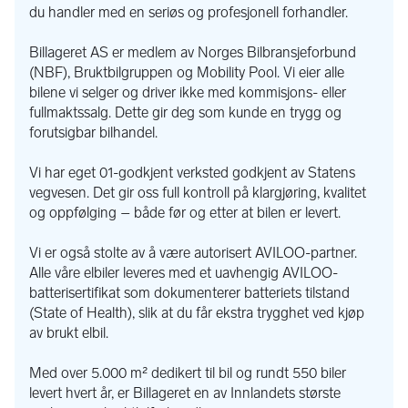
Ved kjøp av bil hos oss som finansieres av Santander 
du handler med en seriøs og profesjonell forhandler.
Consumer Bank AS, kan du tegne Santander Utvidet Garanti 
på ditt kjøretøy. Forsikringen har en av markedets bredeste 
Billageret AS er medlem av Norges Bilbransjeforbund
dekninger med to forsikringer i én. 
Den Kosmetiske 
(NBF), Bruktbilgruppen og Mobility Pool. Vi eier alle
Garantien 
dekker småskader i hele nybilgarantiens varighet, 
bilene vi selger og driver ikke med kommisjons- eller
som for eksempel parkeringsskader og skader på 
fullmaktssalg. Dette gir deg som kunde en trygg og
karosserideler som kan repareres med SPOT repair / SMART 
forutsigbar bilhandel.
repair. 
Utvidet Bilgaranti 
dekker når nybilgarantien har 
utløpt. Prisen er den samme gjennom hele perioden du har 
Vi har eget 01-godkjent verksted godkjent av Statens
forsikringen.
vegvesen. Det gir oss full kontroll på klargjøring, kvalitet
og oppfølging – både før og etter at bilen er levert.
GARANTI
I samarbeid med en av Norges ledende garantileverandør 
Vi er også stolte av å være autorisert AVILOO-partner.
Fragus kan vi tilby garanti opptil 36 mnd. Her kan du velge alt 
Alle våre elbiler leveres med et uavhengig AVILOO-
fra ordinær bruktbilgaranti til toppdekning med 0,- i 
batterisertifikat som dokumenterer batteriets tilstand
egenandel. Ta kontakt for priser.
(State of Health), slik at du får ekstra trygghet ved kjøp
av brukt elbil.
INNBYTTE
Vi tar gjerne din bil i bytte. Send litt info om biltype, 
Med over 5.000 m² dedikert til bil og rundt 550 biler
registrerings nr, km stand etc, så kommer vi raskt tilbake med 
levert hvert år, er Billageret en av Innlandets største
et prisanslag.