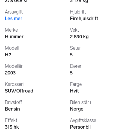
278 048 kr
3 175 kg
- Starter 
Årsavgift
Hjuldrift
- Olje kjøler 
Les mer
Firehjulsdrift
- Rør til oljekjøler 
- Vannpumpe 
Merke
Vekt
- Vannpumpehus
Hummer
2 890 kg
- Lykter foran  
- Led lys 
Modell
Seter
- Motor olje og filter 
H2
5
- Olje på girkassen 
- Luftfilter
Modellår
Dører
- Nye kontroller til bilen
2003
5
- Batteri 
Karosseri
Farge
- Motstand viftemotor
SUV/Offroad
Hvit
- Nye Nokian Hakapelitta vinterdekk med pigg (verdi 20.000 
kr)
Drivstoff
Bilen står i
Bensin
Norge
Bilen er EU godkjent 25.06.2025
Neste EU kontroll 09.08.2027
Effekt
Avgiftsklasse
315 hk
Personbil
Denne bilen er fint utstyrt, for å nevne noe: