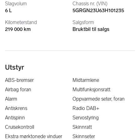
Slagvolum
Chassis nr. (VIN)
6 L
5GRGN23U63H101235
4X4
V8
Kilometerstand
Salgsform
Automat
219 000 km
Bruktbil til salgs
Skinn interiør
El. glassoltak
BOSE soundsystem
El. seter m/memory
DAB+
LED lys
Utstyr
Cruise control
Stigtrinn
ABS-bremser
Midtarmlene
Hengerfeste
Airbag foran
Multifunksjonsratt
Varme i seter
Alarm
Oppvarmede seter, foran
Multiratt
Armlener
Antiskrens
Radio DAB+
Mørke ruter
Antispinn
Servostyring
Kjørecomputer
Cruisekontroll
Skinnratt
Klimaautomat
Hvite instrumenter
Ekstra mørktonede vinduer
Skinnseter