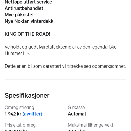
Nettopp utført service
Antirustbehandlet
Mye påkostet
Nye Nokian vinterdekk
KING OF THE ROAD!
Velholdt og godt ivaretatt eksemplar av den legendariske 
Hummer H2.
Dette er en bil som garantert vil tiltrekke seg oppmerksomhet. 
Ikke nok med at det er en stor og heftig bil, men lyden fra en 
6 liters V8 motor må bare høres.
Understellet på bilen er blitt antirustbehandlet jevnlig.
Spesifikasjoner
Nettopp utført service på bilen nå før levering
Omregistrering
Girkasse
1 942 kr
(
avgifter
)
Automat
Ting som har blitt byttet på bilen nå:
Pris eksl. omreg.
Maksimal tilhengervekt
- 4-hjulskontroll