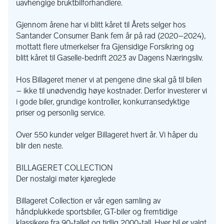
uavhengige bruktbilforhandlere.
DAB+
Gjennom årene har vi blitt kåret til Årets selger hos
Om ønskelig kan vi montere dab+ adapter i bil. Ta kontakt for 
Santander Consumer Bank fem år på rad (2020–2024),
pris og mer informasjon.
mottatt flere utmerkelser fra Gjensidige Forsikring og
blitt kåret til Gaselle-bedrift 2023 av Dagens Næringsliv.
HENGERFESTE
Vi er forhandler av hengerfester. Alt fra el. svingbare til 
Hos Billageret mener vi at pengene dine skal gå til bilen
fastmonterte. Vi monterer også hengerfeste på din nye bil om 
– ikke til unødvendig høye kostnader. Derfor investerer vi
du ønsker det. Ta kontakt for mer priser og informasjon.
i gode biler, grundige kontroller, konkurransedyktige
priser og personlig service.
AUTOREG
Vi er godkjent av Statens vegvesen som Autoreg forhandler. 
Over 550 kunder velger Billageret hvert år. Vi håper du
Det vil si at vi har myndighet til å oppbevare kjennemerker, og 
blir den neste.
ta hele omregistreringsprosessen men du venter hos oss, 24 
timer i døgnet hele uken. Hele kjøpsprosessen foregår 
BILLAGERET COLLECTION
omgående og de fleste biler kan leveres både i helg og 
Der nostalgi møter kjøreglede
hverdager.
Billageret Collection er vår egen samling av
FINANS OG FORSIKRING
håndplukkede sportsbiler, GT-biler og fremtidige
Vi kan tilby en av markedets beste betingelser på finans og 
klassikere fra 90-tallet og tidlig 2000-tall. Hver bil er valgt