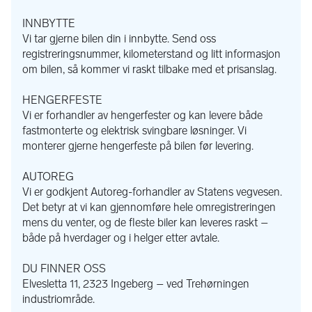
Utstyrslister hentes ut fra det bilen ble levert med nytt, derfor 
INNBYTTE
må det forventes avvik og mangler rundt utstyr og utstyrsliste.
Vi tar gjerne bilen din i innbytte. Send oss
registreringsnummer, kilometerstand og litt informasjon
om bilen, så kommer vi raskt tilbake med et prisanslag.
HENGERFESTE
Vi er forhandler av hengerfester og kan levere både
fastmonterte og elektrisk svingbare løsninger. Vi
monterer gjerne hengerfeste på bilen før levering.
AUTOREG
Vi er godkjent Autoreg-forhandler av Statens vegvesen.
Det betyr at vi kan gjennomføre hele omregistreringen
mens du venter, og de fleste biler kan leveres raskt –
både på hverdager og i helger etter avtale.
DU FINNER OSS
Elvesletta 11, 2323 Ingeberg – ved Trehørningen
industriområde.