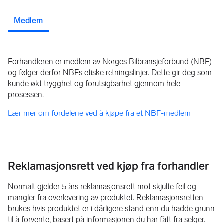
Consumer Bank fem år på rad i 2020, 2021, 2022, 2023 
og 2024. 
Medlem
Vi har også vunnet flere utmerkelser hos Gjensidige 
forsikring.
Forhandleren er medlem av Norges Bilbransjeforbund (NBF)
og følger derfor NBFs etiske retningslinjer. Dette gir deg som
Billageret AS er av Dagens Næringsliv kåret til Gaselle 
kunde økt trygghet og forutsigbarhet gjennom hele
bedrift 2023.
prosessen.
OM OSS
Lær mer om fordelene ved å kjøpe fra et NBF-medlem
Billageret AS har alt av bruktbil og er resultatet av flere år med 
bilsalg og bil interesse. 
Vi har ikke: - Dyre lokaler som koster en formue, - Mange 
ansatte som skal ha lønn, - Kaffemaskin som koster 10.000 
kroner å låne. 
Reklamasjonsrett ved kjøp fra forhandler
Men vi har folk med interesse for bil og vi samarbeider med 
flinke folk som kan bil! 
Normalt gjelder 5 års reklamasjonsrett mot skjulte feil og
Det gjør at vi kan: - Selge biler til konkurransedyktige priser, - 
mangler fra overlevering av produktet. Reklamasjonsretten
Legga sjela vår i hver bil vi selger, - Ha kunden i fokus, - Og 
brukes hvis produktet er i dårligere stand enn du hadde grunn
ikke minst ha bilen i fokus. 
til å forvente, basert på informasjonen du har fått fra selger.