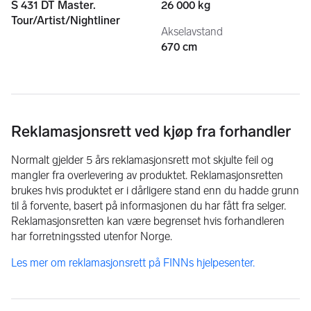
S 431 DT Master.
26 000 kg
- Coffeemaker
Tour/Artist/Nightliner
- Frame TV
Akselavstand
- PS4
670 cm
- 220v
External AC connected to original ventilation-system. For use 
when the bus is parked.
3500W inverter.
Reklamasjonsrett ved kjøp fra forhandler
14 beds located in own sleeping-area.
Doublebed in separate lounge-room.
Normalt gjelder 5 års reklamasjonsrett mot skjulte feil og
17 Seats, incl driver.
mangler fra overlevering av produktet. Reklamasjonsretten
brukes hvis produktet er i dårligere stand enn du hadde grunn
For more information, contact Pål Hansen, Tlf: +47 900 46 
til å forvente, basert på informasjonen du har fått fra selger.
684
Reklamasjonsretten kan være begrenset hvis forhandleren
har forretningssted utenfor Norge.
Keywords: Double-decker, Sleeper Bus, Coach
Les mer om reklamasjonsrett på FINNs hjelpesenter.