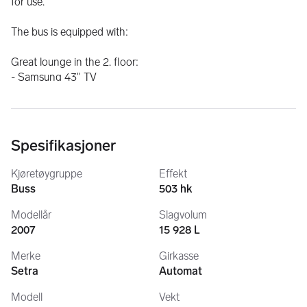
for use.
The bus is equipped with:
Great lounge in the 2. floor:
- Samsung 43" TV
- Samsung Soundbar
- PS4
- 220v
Spesifikasjoner
Rear bedroom:
- Sofa-group/bed
Kjøretøygruppe
Effekt
- Frame TV
Buss
503 hk
- PS4
- 220V
Modellår
Slagvolum
2007
15 928 L
Lounge 1. floor:
Merke
Girkasse
- Kitchen
Setra
Automat
- Microwave
- Boiler for water
Modell
Vekt
- Fridge