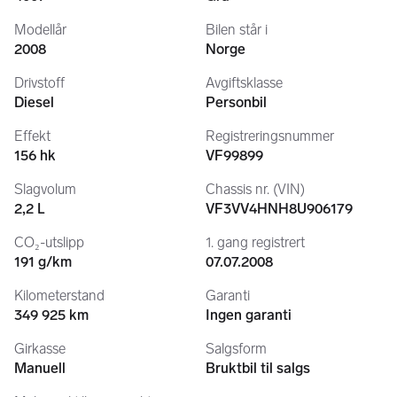
Modellår
Bilen står i
2008
Norge
Drivstoff
Avgiftsklasse
Diesel
Personbil
Effekt
Registreringsnummer
156 hk
VF99899
Slagvolum
Chassis nr. (VIN)
2,2 L
VF3VV4HNH8U906179
CO₂-utslipp
1. gang registrert
191 g/km
07.07.2008
Kilometerstand
Garanti
349 925 km
Ingen garanti
Girkasse
Salgsform
Manuell
Bruktbil til salgs