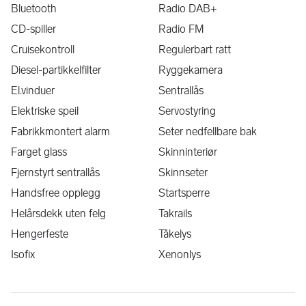
Bluetooth
Radio DAB+
CD-spiller
Radio FM
Cruisekontroll
Regulerbart ratt
Diesel-partikkelfilter
Ryggekamera
El.vinduer
Sentrallås
Elektriske speil
Servostyring
Fabrikkmontert alarm
Seter nedfellbare bak
Farget glass
Skinninteriør
Fjernstyrt sentrallås
Skinnseter
Handsfree opplegg
Startsperre
Helårsdekk uten felg
Takrails
Hengerfeste
Tåkelys
Isofix
Xenonlys