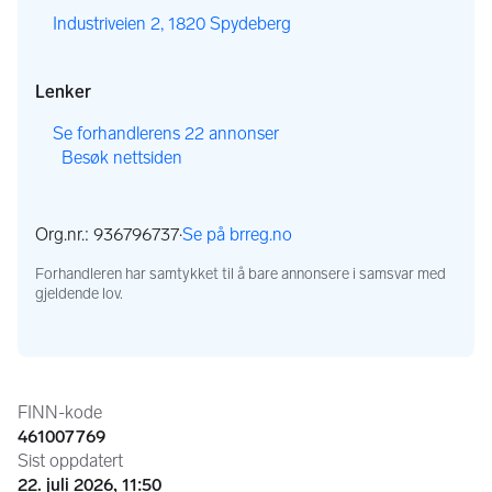
,
Industriveien 2, 1820 Spydeberg
Lenker
,
Se forhandlerens 22 annonser
Besøk nettsiden
,
,
Org.nr.: 936796737
·
Se på brreg.no
,
Forhandleren har samtykket til å bare annonsere i samsvar med
gjeldende lov.
Annonseinformasjon
FINN-kode
461007769
Sist oppdatert
22. juli 2026, 11:50