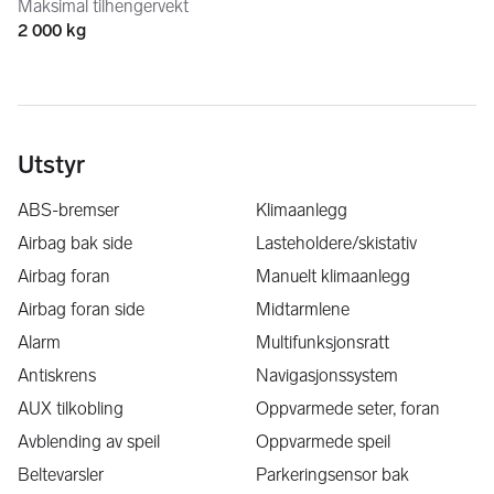
Maksimal tilhengervekt
2 000 kg
Utstyr
ABS-bremser
Klimaanlegg
Airbag bak side
Lasteholdere/skistativ
Airbag foran
Manuelt klimaanlegg
Airbag foran side
Midtarmlene
Alarm
Multifunksjonsratt
Antiskrens
Navigasjonssystem
AUX tilkobling
Oppvarmede seter, foran
Avblending av speil
Oppvarmede speil
Beltevarsler
Parkeringsensor bak