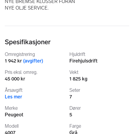
NYE BREMSE KLOSSER FORAN 
NYE OLJE SERVICE.
Spesifikasjoner
Omregistrering
Hjuldrift
1 942 kr
(
avgifter
)
Firehjulsdrift
Pris eksl. omreg.
Vekt
45 000 kr
1 825 kg
Årsavgift
Seter
Les mer
7
Merke
Dører
Peugeot
5
Modell
Farge
4007
Grå