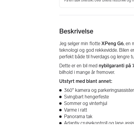
Beskrivelse
Jeg selger min flotte 
XPeng G6
, en
teknologi og god rekkevidde. Bilen er
perfekt både til hverdags og lengre tu
Dette er en bil med 
nybilgaranti på 
bilhold i mange år fremover.
Utstyrt med blant annet:
360° kamera og parkeringsassiste
Svingbart hengerfeste 
Sommer og vinterhjul 
Varme i ratt 
Panorama tak 
Adaptiv cruisekontroll og lane assis
XPILOT førerassistentsystem