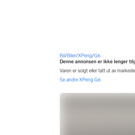
Du er her
Bil
/
Biler
/
XPeng
/
G6