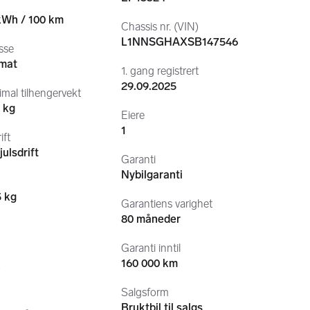
 kWh / 100 km
Chassis nr. (VIN)
L1NNSGHAXSB147546
sse
mat
1. gang registrert
29.09.2025
mal tilhengervekt
 kg
Eiere
1
ift
ulsdrift
Garanti
Nybilgaranti
5 kg
Garantiens varighet
80 måneder
Garanti inntil
160 000 km
r
Salgsform
Bruktbil til salgs