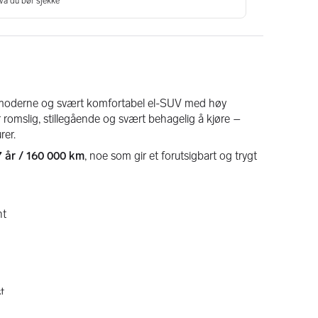
 moderne og svært komfortabel el-SUV med høy 
 romslig, stillegående og svært behagelig å kjøre – 
rer.
7 år / 160 000 km
, noe som gir et forutsigbart og trygt 
nt
t