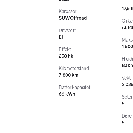
17,5
Karosseri
SUV/Offroad
Girka
Auto
Drivstoff
El
Maksi
1 500
Effekt
258 hk
Hjuldr
Bakhj
Kilometerstand
7 800 km
Vekt
2 02
Batterikapasitet
66 kWh
Seter
5
Døre
5