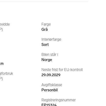
a app)
gen kjente feil eller mangler.
evidde
Farge
P)
Grå
aglig bruk. 
Interiørfarge
mer informasjon
. 
Sort
ennomgang ved overlevering.
Bilen står i
Norge
km
Neste frist for EU-kontroll
iforbruk
29.09.2029
P)
Avgiftsklasse
Personbil
Registreringsnummer
EP15324