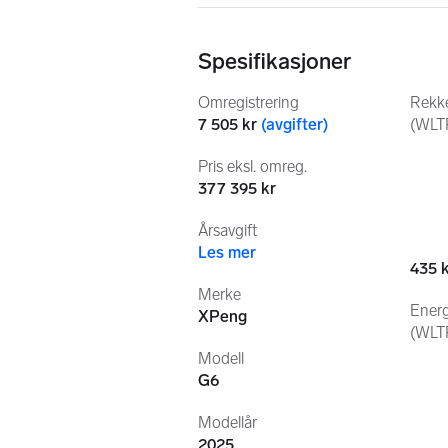
Appstyrt (forvarming og start up vi
For å nevne noe!
Spesifikasjoner
Bilen er 
meget velholdt
, og det er in
Omregistrering
Rekk
7 505 kr
(
avgifter
)
(WLT
PS: Km.stand vil variere da bilen er i d
Pris eksl. omreg.
Ta gjerne kontakt for 
visning eller 
377 395 kr
Jeg viser bilen og gir en grundig gj
Årsavgift
Les mer
435 
Merke
Energ
XPeng
(WLT
Modell
G6
Modellår
2025