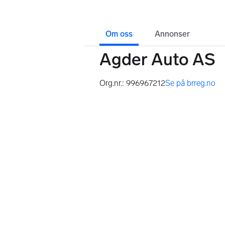
Om oss
Annonser
Agder Auto AS
Org.nr.: 996967212
Se på brreg.no
,