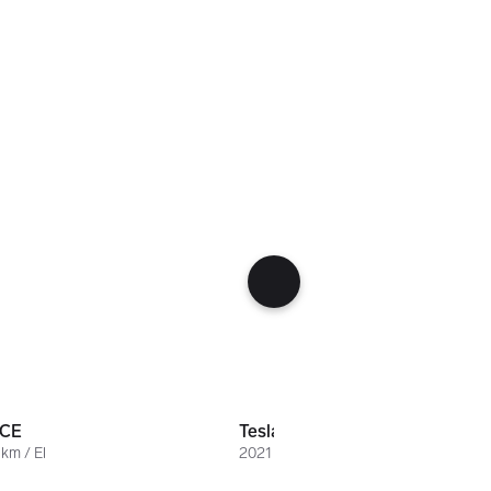
r
305 000 kr
ACE
Tesla Model Y
km / El
2021 / 93.800 km / El