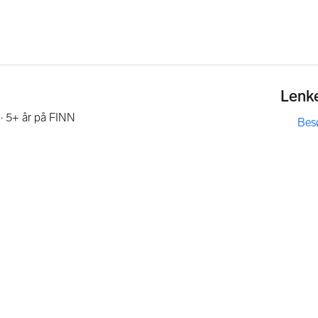
Lenk
·
5+ år på FINN
Bes
,
,