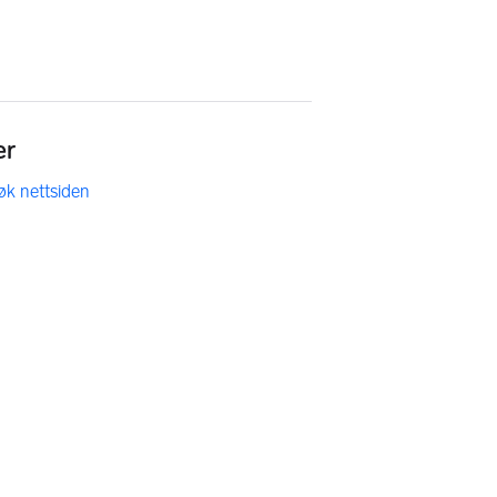
er
øk nettsiden