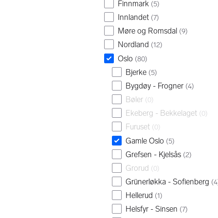
Finnmark
(
5
)
Innlandet
(
7
)
Møre og Romsdal
(
9
)
Nordland
(
12
)
Oslo
(
80
)
Bjerke
(
5
)
Bygdøy - Frogner
(
4
)
Bøler
(
0
)
Ekeberg - Bekkelaget
(
0
)
Furuset
(
0
)
Gamle Oslo
(
5
)
Grefsen - Kjelsås
(
2
)
Grorud
(
0
)
Grünerløkka - Sofienberg
(
4
Hellerud
(
1
)
Helsfyr - Sinsen
(
7
)