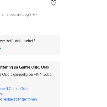
Legg til som favoritt
innen arbeidsrett og HR?
ye treff i dette søket?
k
uttering på Gamle Oslo, Oslo
e Oslo tilgjengelig på FINN Jobb.
onell i Gamle Oslo
.
slo
.
og
ledige stillinger innen