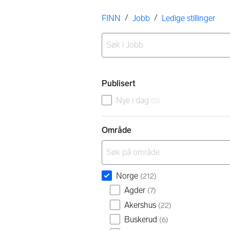
Her er du
/
/
FINN
Jobb
Ledige stillinger
Ingen resultater
Filtre
Publisert
Nye i dag
(
0
)
Område
Norge
(
212
)
Agder
(
7
)
Akershus
(
22
)
Buskerud
(
6
)