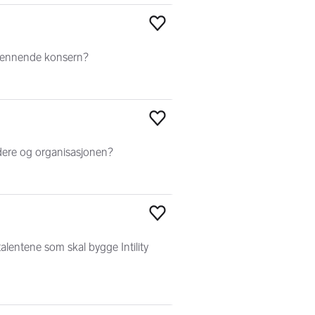
Legg til som favoritt
spennende konsern?
Legg til som favoritt
ledere og organisasjonen?
Legg til som favoritt
talentene som skal bygge Intility