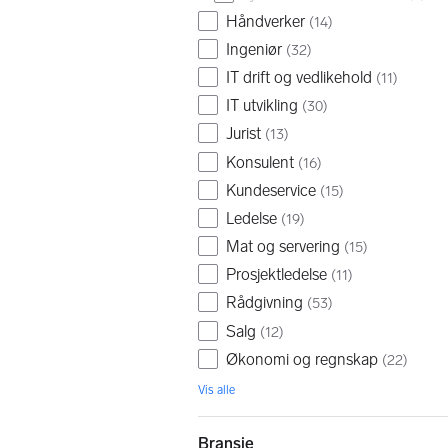
Håndverker
(
14
)
Ingeniør
(
32
)
IT drift og vedlikehold
(
11
)
IT utvikling
(
30
)
Jurist
(
13
)
Konsulent
(
16
)
Kundeservice
(
15
)
Ledelse
(
19
)
Mat og servering
(
15
)
Prosjektledelse
(
11
)
Rådgivning
(
53
)
Salg
(
12
)
Økonomi og regnskap
(
22
)
Vis alle
Bransje