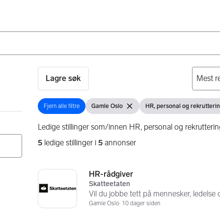
Lagre søk
Fjern alle filtre
Gamle Oslo
HR, personal og rekrutteri
Fjern alle filtre
Vis filter
Fjern filter
Vis filter
Ledige stillinger som/innen HR, personal og rekrutteri
5
ledige stillinger i
5
annonser
Søkeresultater
5 resultater
HR-rådgiver
Skatteetaten
Vil du jobbe tett på mennesker, ledelse 
Gamle Oslo
10 dager siden