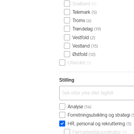
Svalbard
(
0
)
Telemark
(
5
)
Troms
(
4
)
Trøndelag
(
19
)
Vestfold
(
2
)
Vestland
(
15
)
Østfold
(
12
)
Utlandet
(
0
)
Stilling
Analyse
(
14
)
Forretningsutvikling og strategi
(
HR, personal og rekruttering
(
5
)
Fjernarbeidskoordinator
(
0
)