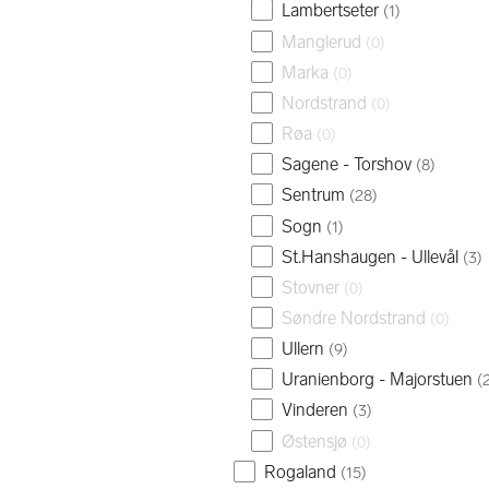
Lambertseter
(
1
)
Manglerud
(
0
)
Marka
(
0
)
Nordstrand
(
0
)
Røa
(
0
)
Sagene - Torshov
(
8
)
Sentrum
(
28
)
Sogn
(
1
)
St.Hanshaugen - Ullevål
(
3
)
Stovner
(
0
)
Søndre Nordstrand
(
0
)
Ullern
(
9
)
Uranienborg - Majorstuen
(
Vinderen
(
3
)
Østensjø
(
0
)
Rogaland
(
15
)