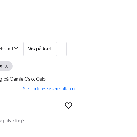
Sorter på
Vis på kart
Innstillinger
ng
Fjern filter
ng på Gamle Oslo, Oslo
Legg til som favoritt
og utvikling?