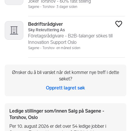
Joker Torshov - 60% fast stilling
Sagene - Torshov
3 dager siden
Bedriftsrådgiver
Legg
Sky Rekruttering As
Företagsrådgivare - B2B-talanger sökes till
Innovation Support Oslo
Sagene - Torshov
en måned siden
Ønsker du å bli varslet når det kommer nye treff i dette
søket?
Opprett lagret søk
Ledige stillinger som/innen Salg på Sagene -
Torshov, Oslo
Per 10. august 2026 er det over 54 ledige jobber i