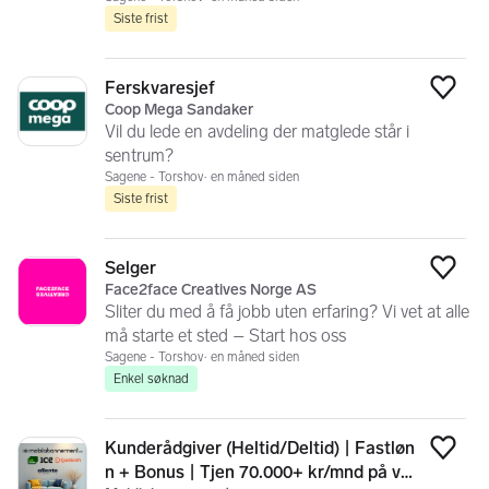
Siste frist
Ferskvaresjef
Legg
Coop Mega Sandaker
Vil du lede en avdeling der matglede står i
sentrum?
Sagene - Torshov
en måned siden
Siste frist
Selger
Legg
Face2face Creatives Norge AS
Sliter du med å få jobb uten erfaring? Vi vet at alle
må starte et sted – Start hos oss
Sagene - Torshov
en måned siden
Enkel søknad
Kunderådgiver (Heltid/Deltid) | Fastløn
Legg
n + Bonus | Tjen 70.000+ kr/mnd på va