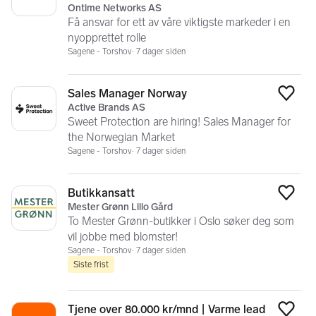
Ontime Networks AS
Få ansvar for ett av våre viktigste markeder i en
nyopprettet rolle
Sagene - Torshov
7 dager siden
Sales Manager Norway
Legg
Active Brands AS
Sweet Protection are hiring! Sales Manager for
the Norwegian Market
Sagene - Torshov
7 dager siden
Butikkansatt
Legg
Mester Grønn Lillo Gård
To Mester Grønn-butikker i Oslo søker deg som
vil jobbe med blomster!
Sagene - Torshov
7 dager siden
Siste frist
Tjene over 80.000 kr/mnd | Varme lead