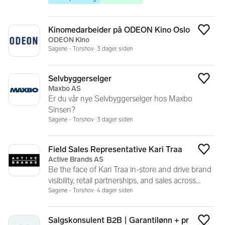
Kinomedarbeider på ODEON Kino Oslo
Legg
ODEON Kino
Sagene - Torshov
3 dager siden
Selvbyggerselger
Legg
Maxbo AS
Er du vår nye Selvbyggerselger hos Maxbo
Sinsen?
Sagene - Torshov
3 dager siden
Field Sales Representative Kari Traa
Legg
Active Brands AS
Be the face of Kari Traa in-store and drive brand
visibility, retail partnerships, and sales across
Norway.
Sagene - Torshov
4 dager siden
Salgskonsulent B2B | Garantilønn + pr