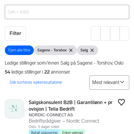
Ingen resultater
Filter
Innst
Fjern alle filtre
Sagene - Torshov
Salg
Fjern alle filtre
Vis filter
Fjern filter
Vis filter
Fjern filter
Ledige stillinger som/innen Salg på Sagene - Torshov, Oslo
54
ledige stillinger i
22
annonser
So
Søkeresultater
54 resultater
Salgskonsulent B2B | Garantilønn + pr
Legg
ovisjon | Telia Bedrift
NORDIC-CONNECT AS
Bedriftsrådgiver – Nordic Connect
Oslo
5 dager siden
Betalt plassering
Enkel søknad