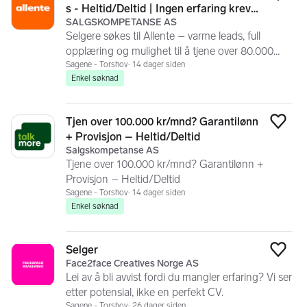
Legg
s - Heltid/Deltid | Ingen erfaring kreve
SALGSKOMPETANSE AS
s
Selgere søkes til Allente – varme leads, full
opplæring og mulighet til å tjene over 80.000
kr/mnd
Sagene - Torshov
14 dager siden
Enkel søknad
Tjen over 100.000 kr/mnd? Garantilønn
Legg
+ Provisjon – Heltid/Deltid
Salgskompetanse AS
Tjene over 100.000 kr/mnd? Garantilønn +
Provisjon – Heltid/Deltid
Sagene - Torshov
14 dager siden
Enkel søknad
Selger
Legg
Face2face Creatives Norge AS
Lei av å bli avvist fordi du mangler erfaring? Vi ser
etter potensial, ikke en perfekt CV.
Sagene - Torshov
26 dager siden