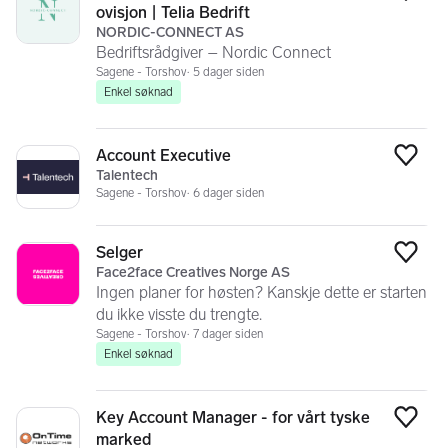
Legg
ovisjon | Telia Bedrift
NORDIC-CONNECT AS
Bedriftsrådgiver – Nordic Connect
Sagene - Torshov
5 dager siden
Enkel søknad
Account Executive
Legg
Talentech
Sagene - Torshov
6 dager siden
Selger
Legg
Face2face Creatives Norge AS
Ingen planer for høsten? Kanskje dette er starten
du ikke visste du trengte.
Sagene - Torshov
7 dager siden
Enkel søknad
Key Account Manager - for vårt tyske
Legg
marked