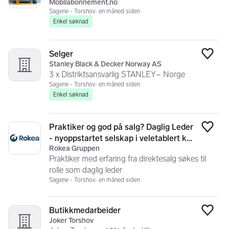
Mobilabonnement.no
rme leads
Sagene - Torshov
en måned siden
Enkel søknad
Selger
Legg
Stanley Black & Decker Norway AS
3 x Distriktsansvarlig STANLEY– Norge
Sagene - Torshov
en måned siden
Enkel søknad
Praktiker og god på salg? Daglig Leder
Legg
- nyoppstartet selskap i veletablert ko
Rokea Gruppen
nsern
Praktiker med erfaring fra direktesalg søkes til
rolle som daglig leder
Sagene - Torshov
en måned siden
Butikkmedarbeider
Legg
Joker Torshov