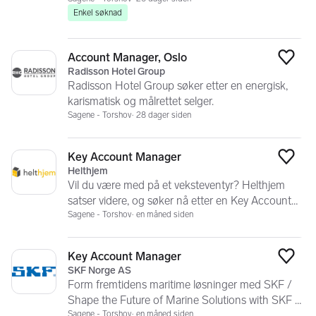
Enkel søknad
Account Manager, Oslo
Legg
Radisson Hotel Group
Radisson Hotel Group søker etter en energisk,
karismatisk og målrettet selger.
Sagene - Torshov
28 dager siden
Key Account Manager
Legg
Helthjem
Vil du være med på et veksteventyr? Helthjem
satser videre, og søker nå etter en Key Account
Manger.
Sagene - Torshov
en måned siden
Key Account Manager
Legg
SKF Norge AS
Form fremtidens maritime løsninger med SKF /
Shape the Future of Marine Solutions with SKF –
Key Account Manager
Sagene - Torshov
en måned siden