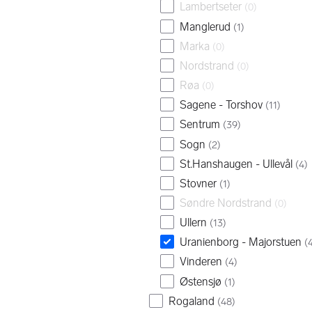
Lambertseter
(
0
)
Manglerud
(
1
)
Marka
(
0
)
Nordstrand
(
0
)
Røa
(
0
)
Sagene - Torshov
(
11
)
Sentrum
(
39
)
Sogn
(
2
)
St.Hanshaugen - Ullevål
(
4
)
Stovner
(
1
)
Søndre Nordstrand
(
0
)
Ullern
(
13
)
Uranienborg - Majorstuen
(
Vinderen
(
4
)
Østensjø
(
1
)
Rogaland
(
48
)