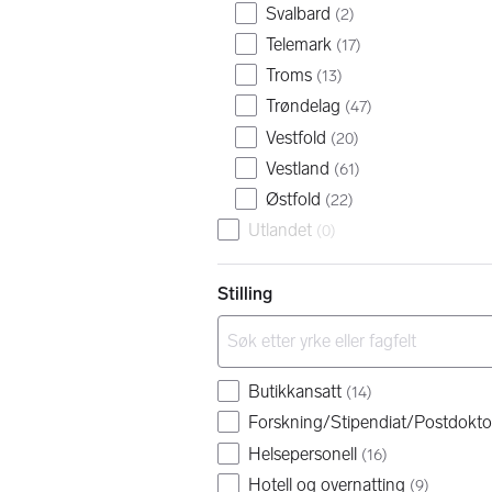
Svalbard
(
2
)
Telemark
(
17
)
Troms
(
13
)
Trøndelag
(
47
)
Vestfold
(
20
)
Vestland
(
61
)
Østfold
(
22
)
Utlandet
(
0
)
Stilling
Butikkansatt
(
14
)
Forskning/Stipendiat/Postdokto
Helsepersonell
(
16
)
Hotell og overnatting
(
9
)