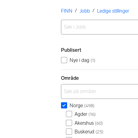
Her er du
/
/
FINN
Jobb
Ledige stillinger
Ingen resultater
Filtre
Publisert
Nye i dag
(
1
)
Område
Norge
(
498
)
Agder
(
16
)
Akershus
(
60
)
Buskerud
(
23
)