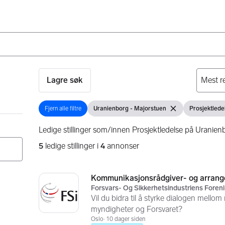
Lagre søk
Fjern alle filtre
Uranienborg - Majorstuen
Prosjektlede
Fjern alle filtre
Vis filter
Fjern filter
Vis filter
Ledige stillinger som/innen Prosjektledelse på Uranien
5
ledige stillinger i
4
annonser
Søkeresultater
5 resultater
Kommunikasjonsrådgiver- og arrang
Forsvars- Og Sikkerhetsindustriens Foreni
Vil du bidra til å styrke dialogen mellom
myndigheter og Forsvaret?
Oslo
10 dager siden