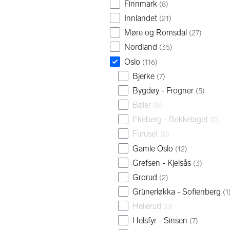
Finnmark
(
8
)
Innlandet
(
21
)
Møre og Romsdal
(
27
)
Nordland
(
35
)
Oslo
(
116
)
Bjerke
(
7
)
Bygdøy - Frogner
(
5
)
Bøler
(
0
)
Ekeberg - Bekkelaget
(
0
)
Furuset
(
0
)
Gamle Oslo
(
12
)
Grefsen - Kjelsås
(
3
)
Grorud
(
2
)
Grünerløkka - Sofienberg
(
1
Hellerud
(
0
)
Helsfyr - Sinsen
(
7
)