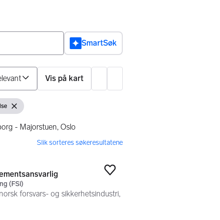
SmartSøk
Sorter på
Vis på kart
Innstillinger
lse
Fjern filter
borg - Majorstuen, Oslo
ementsansvarlig
Legg til som favoritt
ng (FSi)
 norsk forsvars- og sikkerhetsindustri,