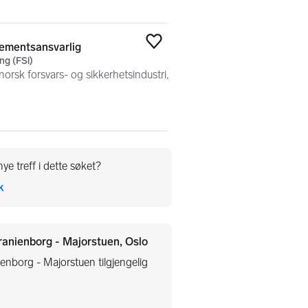
ementsansvarlig
Legg til som favoritt
ng (FSi)
 norsk forsvars- og sikkerhetsindustri,
ye treff i dette søket?
k
ranienborg - Majorstuen, Oslo
ienborg - Majorstuen tilgjengelig