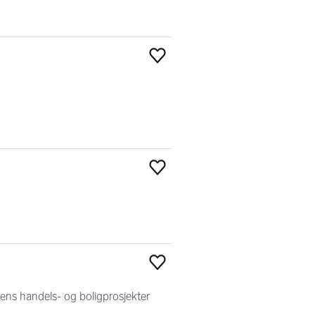
Legg til som favoritt
Legg til som favoritt
Legg til som favoritt
idens handels- og boligprosjekter