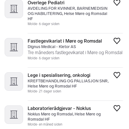
Overlege Pediatri
Legg
AVDELING FOR KVINNER, BARNEMEDISIN
OG HABILITERING, Helse Møre og Romsdal
HF
Molde
6 dager siden
Fastlegevikariat i Møre og Romsdal
Legg
Dignus Medical - Kletor AS
Tre måneders fastlegevikariat i Møre og Romsdal
Molde
6 dager siden
Lege i spesialisering, onkologi
Legg
KREFTBEHANDLING OG PALLIASJON SNR,
Helse Møre og Romsdal HF
Molde
21 dager siden
Laboratorierådgjevar - Noklus
Legg
Noklus Møre og Romsdal, Helse Møre og
Romsdal HF
Molde
en måned siden