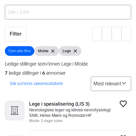
Ingen resultater
Filter
Innst
Fjern alle filtre
Molde
Lege
Fjern alle filtre
Vis filter
Fjern filter
Vis filter
Fjern filter
Ledige stillinger som/innen Lege i Molde
7
ledige stillinger i
6
annonser
So
Søkeresultater
7 resultater
Lege i spesialisering (LIS 3)
Legg
Nevrologiske leger og klinisk nevrofysiologi
SNR, Helse Møre og Romsdal HF
Molde
5 dager siden