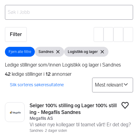
Ingen resultater
Filter
Innst
Fjern alle filtre
Sandnes
Logistikk og lager
Fjern alle filtre
Vis filter
Fjern filter
Vis filter
Fjern filter
Ledige stillinger som/innen Logistikk og lager i Sandnes
42
ledige stillinger i
12
annonser
So
Søkeresultater
42 resultater
Selger 100% stilling og Lager 100% still
Legg
ing - Megaflis Sandnes
Megaflis AS
Vi søker nye kollegaer til teamet vårt! Er det deg?
Sandnes
2 dager siden