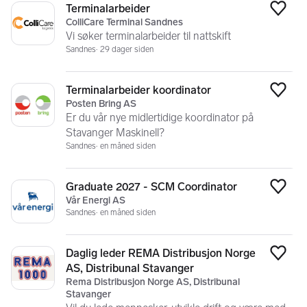
Terminalarbeider
Legg
ColliCare Terminal Sandnes
Vi søker terminalarbeider til nattskift
Sandnes
29 dager siden
Terminalarbeider koordinator
Legg
Posten Bring AS
Er du vår nye midlertidige koordinator på
Stavanger Maskinell?
Sandnes
en måned siden
Graduate 2027 - SCM Coordinator
Legg
Vår Energi AS
Sandnes
en måned siden
Daglig leder REMA Distribusjon Norge
Legg
AS, Distribunal Stavanger
Rema Distribusjon Norge AS, Distribunal
Stavanger