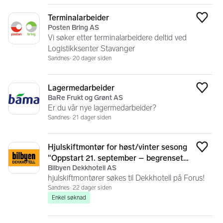
Terminalarbeider
Legg
Posten Bring AS
Vi søker etter terminalarbeidere deltid ved
Logistikksenter Stavanger
Sandnes
20 dager siden
Lagermedarbeider
Legg
BaRe Frukt og Grønt AS
Er du vår nye lagermedarbeider?
Sandnes
21 dager siden
Hjulskiftmontør for høst/vinter sesong
Legg
"Oppstart 21. september – begrenset
Bilbyen Dekkhotell AS
antall stillinger"
hjulskiftmontører søkes til Dekkhotell på Forus!
Sandnes
22 dager siden
Enkel søknad