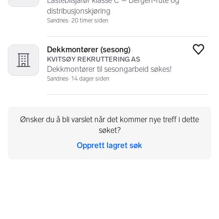
Lastebilsjåfør klasse C – Bergen-rute og
distribusjonskjøring
Sandnes
20 timer siden
Dekkmontører (sesong)
Legg
KVITSØY REKRUTTERING AS
Dekkmontører til sesongarbeid søkes!
Sandnes
14 dager siden
Ønsker du å bli varslet når det kommer nye treff i dette
søket?
Opprett lagret søk