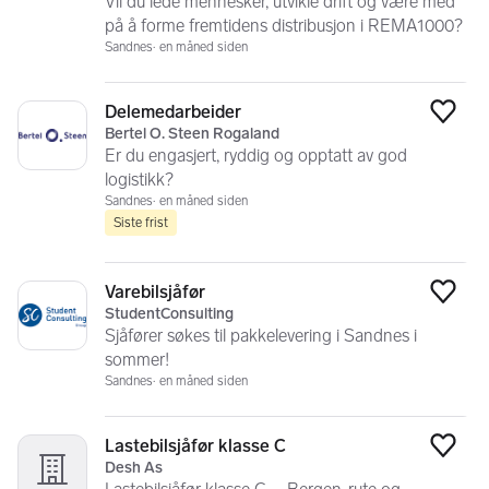
Vil du lede mennesker, utvikle drift og være med
på å forme fremtidens distribusjon i REMA1000?
Sandnes
en måned siden
Delemedarbeider
Legg
Bertel O. Steen Rogaland
Er du engasjert, ryddig og opptatt av god
logistikk?
Sandnes
en måned siden
Siste frist
Varebilsjåfør
Legg
StudentConsulting
Sjåfører søkes til pakkelevering i Sandnes i
sommer!
Sandnes
en måned siden
Lastebilsjåfør klasse C
Legg
Desh As