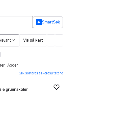
SmartSøk
Sorter på
Vis på kart
Innstillinger
 filter
rer i Agder
ale grunnskoler
Legg til som favoritt