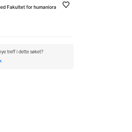
ed Fakultet for humaniora
Legg til som favoritt
ye treff i dette søket?
k