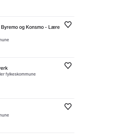
e i Byremo og Konsmo - Lære
Legg til som favoritt
mune
verk
Legg til som favoritt
gder fylkeskommune
Legg til som favoritt
mune