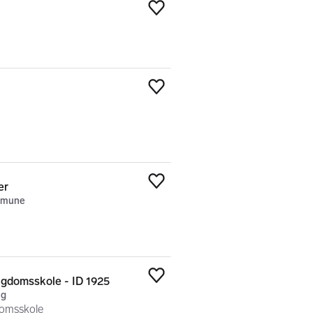
Legg til som favoritt
Legg til som favoritt
er
Legg til som favoritt
ommune
e
Undervisningsinspektør Kvinesdal ungdomsskole - ID 1925
Legg til som favoritt
ng
domsskole