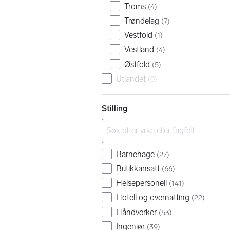
Troms
(
4
)
Trøndelag
(
7
)
Vestfold
(
1
)
Vestland
(
4
)
Østfold
(
5
)
Utlandet
(
0
)
Stilling
Barnehage
(
27
)
Butikkansatt
(
66
)
Helsepersonell
(
141
)
Hotell og overnatting
(
22
)
Håndverker
(
53
)
Ingeniør
(
39
)