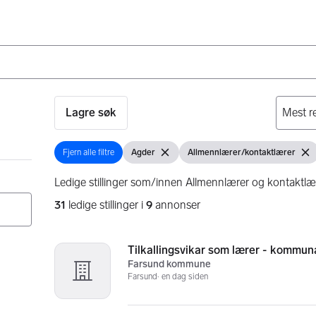
Lagre søk
Fjern alle filtre
Agder
Allmennlærer/kontaktlærer
Fjern alle filtre
Vis filter
Fjern filter
Vis filter
Fjern
Ledige stillinger som/innen Allmennlærer og kontaktlæ
31
ledige stillinger i
9
annonser
Søkeresultater
31 resultater
Tilkallingsvikar som lærer - kommun
Farsund kommune
Farsund
en dag siden