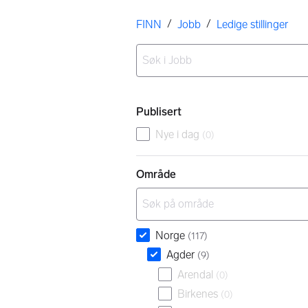
Her er du
/
/
FINN
Jobb
Ledige stillinger
Ingen resultater
Filtre
Publisert
Nye i dag
(
0
)
Område
Norge
(
117
)
Agder
(
9
)
Arendal
(
0
)
Birkenes
(
0
)