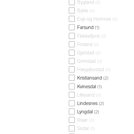
Bygland
(
0
)
Bykle
(
0
)
Evje og Hornnes
(
0
)
Farsund
(
1
)
Flekkefjord
(
0
)
Froland
(
0
)
Gjerstad
(
0
)
Grimstad
(
0
)
Hægebostad
(
0
)
Kristiansand
(
2
)
Kvinesdal
(
1
)
Lillesand
(
0
)
Lindesnes
(
2
)
Lyngdal
(
2
)
Risør
(
0
)
Sirdal
(
0
)