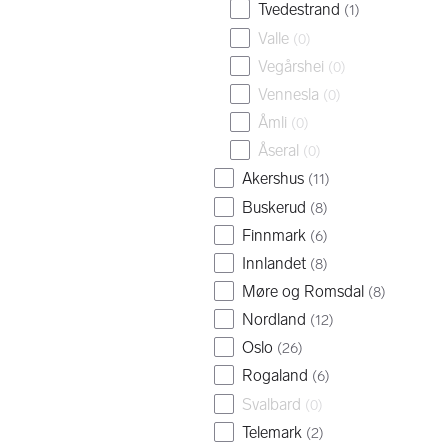
Tvedestrand
(
1
)
Valle
(
0
)
Vegårshei
(
0
)
Vennesla
(
0
)
Åmli
(
0
)
Åseral
(
0
)
Akershus
(
11
)
Buskerud
(
8
)
Finnmark
(
6
)
Innlandet
(
8
)
Møre og Romsdal
(
8
)
Nordland
(
12
)
Oslo
(
26
)
Rogaland
(
6
)
Svalbard
(
0
)
Telemark
(
2
)