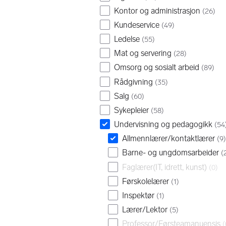
Kontor og administrasjon
(
26
)
Kundeservice
(
49
)
Ledelse
(
55
)
Mat og servering
(
28
)
Omsorg og sosialt arbeid
(
89
)
Rådgivning
(
35
)
Salg
(
60
)
Sykepleier
(
58
)
Undervisning og pedagogikk
(
54
Allmennlærer/kontaktlærer
(
9
)
Barne- og ungdomsarbeider
(
Faglærer(IT, idrett, kunst)
(
0
)
Førskolelærer
(
1
)
Inspektør
(
1
)
Lærer/Lektor
(
5
)
Professor/Førsteamanuensis
(