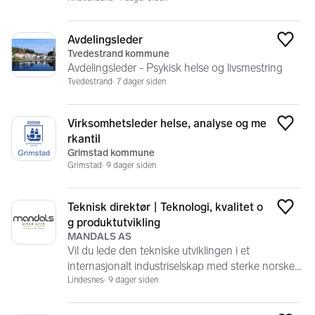
Avdelingsleder
Legg
Tvedestrand kommune
Avdelingsleder - Psykisk helse og livsmestring
Tvedestrand
7 dager siden
Virksomhetsleder helse, analyse og me
Legg
rkantil
Grimstad kommune
Grimstad
9 dager siden
Teknisk direktør | Teknologi, kvalitet o
Legg
g produktutvikling
MANDALS AS
Vil du lede den tekniske utviklingen i et
internasjonalt industriselskap med sterke norske
røtter?
Lindesnes
9 dager siden