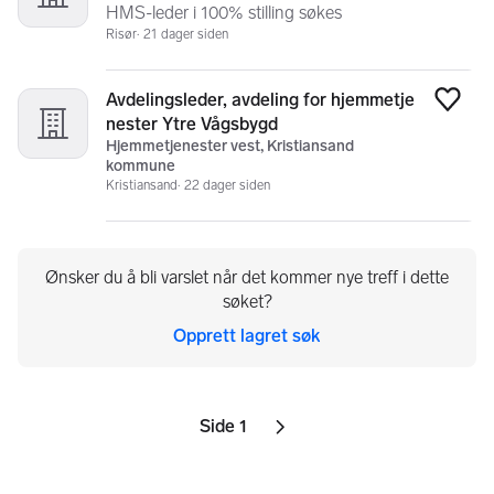
HMS-leder i 100% stilling søkes
Risør
21 dager siden
Avdelingsleder, avdeling for hjemmetje
Legg
nester Ytre Vågsbygd
Hjemmetjenester vest, Kristiansand
kommune
Kristiansand
22 dager siden
Ønsker du å bli varslet når det kommer nye treff i dette
søket?
Opprett lagret søk
Side 1
Sider
Neste side
ikon
,