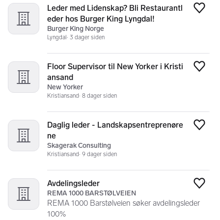
Leder med Lidenskap? Bli Restaurantl
Legg
eder hos Burger King Lyngdal!
Burger King Norge
Lyngdal
3 dager siden
Floor Supervisor til New Yorker i Kristi
Legg
ansand
New Yorker
Kristiansand
8 dager siden
Daglig leder - Landskapsentreprenøre
Legg
ne
Skagerak Consulting
Kristiansand
9 dager siden
Avdelingsleder
Legg
REMA 1000 BARSTØLVEIEN
REMA 1000 Barstølveien søker avdelingsleder
100%