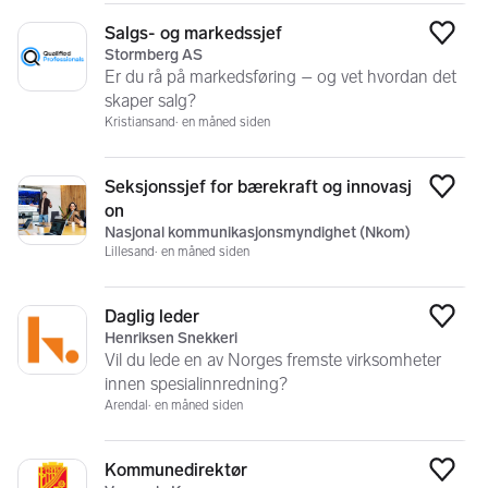
Salgs- og markedssjef
Legg
Stormberg AS
Er du rå på markedsføring – og vet hvordan det
skaper salg?
Kristiansand
en måned siden
Seksjonssjef for bærekraft og innovasj
Legg
on
Nasjonal kommunikasjonsmyndighet (Nkom)
Lillesand
en måned siden
Daglig leder
Legg
Henriksen Snekkeri
Vil du lede en av Norges fremste virksomheter
innen spesialinnredning?
Arendal
en måned siden
Kommunedirektør
Legg