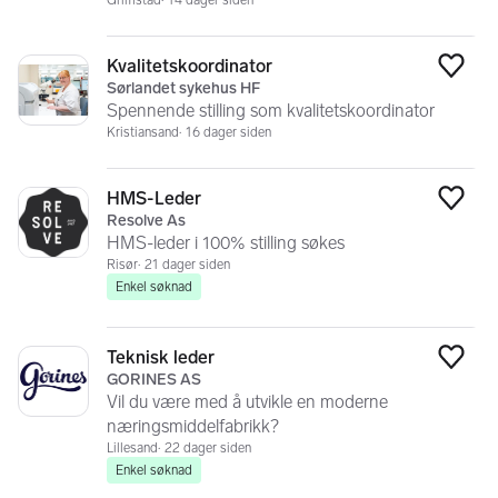
Grimstad
14 dager siden
Kvalitetskoordinator
Legg
Sørlandet sykehus HF
Spennende stilling som kvalitetskoordinator
Kristiansand
16 dager siden
HMS-Leder
Legg
Resolve As
HMS-leder i 100% stilling søkes
Risør
21 dager siden
Enkel søknad
Teknisk leder
Legg
GORINES AS
Vil du være med å utvikle en moderne
næringsmiddelfabrikk?
Lillesand
22 dager siden
Enkel søknad