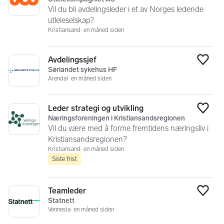
Vil du bli avdelingsleder i et av Norges ledende
utleieselskap?
Kristiansand
en måned siden
Avdelingssjef
Legg
Sørlandet sykehus HF
Arendal
en måned siden
Leder strategi og utvikling
Legg
Næringsforeningen i Kristiansandsregionen
Vil du være med å forme fremtidens næringsliv i
Kristiansandsregionen?
Kristiansand
en måned siden
Siste frist
Teamleder
Legg
Statnett
Vennesla
en måned siden