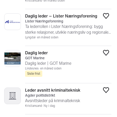
Kristiansand
en måned siden
Daglig leder – Lister Næringsforening
Legg
Lister Næringsforening
Ta lederrollen i Lister Næringsforening: bygg
sterke relasjoner, utvikle næringsliv og regionale
attraktiviteter.
Lyngdal
en måned siden
Daglig leder
Legg
GOT Marine
Daglig leder | GOT Marine
Lindesnes
en måned siden
Siste frist
Leder avsnitt kriminalteknisk
Legg
Agder politidistrikt
Avsnittsleder på kriminalteknisk
Kristiansand
Ny i dag