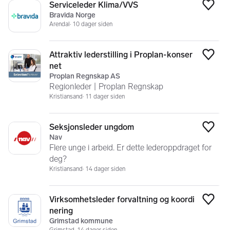
Serviceleder Klima/VVS
Legg
Bravida Norge
Arendal
10 dager siden
Attraktiv lederstilling i Proplan-konser
Legg
net
Proplan Regnskap AS
Regionleder | Proplan Regnskap
Kristiansand
11 dager siden
Seksjonsleder ungdom
Legg
Nav
Flere unge i arbeid. Er dette lederoppdraget for
deg?
Kristiansand
14 dager siden
Virksomhetsleder forvaltning og koordi
Legg
nering
Grimstad kommune