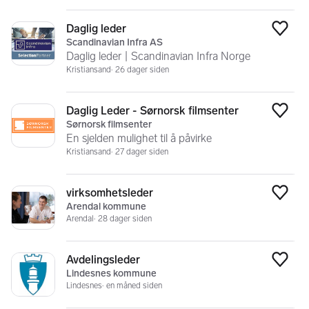
Daglig leder
Legg
Scandinavian Infra AS
Daglig leder | Scandinavian Infra Norge
Kristiansand
26 dager siden
Daglig Leder - Sørnorsk filmsenter
Legg
Sørnorsk filmsenter
En sjelden mulighet til å påvirke
Kristiansand
27 dager siden
virksomhetsleder
Legg
Arendal kommune
Arendal
28 dager siden
Avdelingsleder
Legg
Lindesnes kommune
Lindesnes
en måned siden