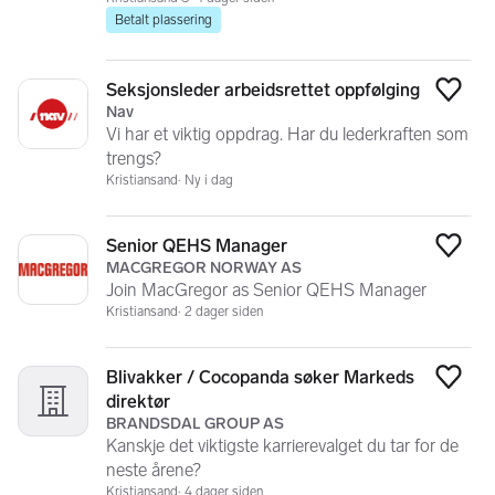
Betalt plassering
Seksjonsleder arbeidsrettet oppfølging
Legg
Nav
Vi har et viktig oppdrag. Har du lederkraften som
trengs?
Kristiansand
Ny i dag
Senior QEHS Manager
Legg
MACGREGOR NORWAY AS
Join MacGregor as Senior QEHS Manager
Kristiansand
2 dager siden
Blivakker / Cocopanda søker Markeds
Legg
direktør
BRANDSDAL GROUP AS
Kanskje det viktigste karrierevalget du tar for de
neste årene?
Kristiansand
4 dager siden