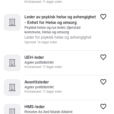
Kristiansand
11 dager siden
Leder av psykisk helse og avhengighet
Legg
- Enhet for Helse og omsorg
Psykisk helse og rus leder, Gjerstad
kommune, Helse og omsorg
Leder for psykisk helse og avhengighet
Gjerstad
16 dager siden
UEH-leder
Legg
Agder politidistrikt
Kristiansand
17 dager siden
Avsnittsleder
Legg
Agder politidistrikt
Kristiansand
17 dager siden
HMS-leder
Legg
Resolve As Avd Skade Akland