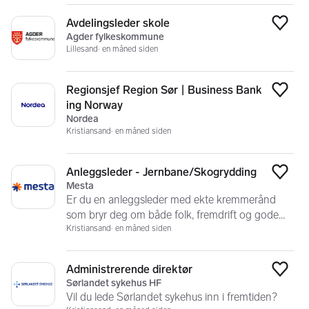
Avdelingsleder skole
Legg
Agder fylkeskommune
Lillesand
en måned siden
Regionsjef Region Sør | Business Bank
Legg
ing Norway
Nordea
Kristiansand
en måned siden
Anleggsleder - Jernbane/Skogrydding
Legg
Mesta
Er du en anleggsleder med ekte kremmerånd
som bryr deg om både folk, fremdrift og gode
resultater?
Kristiansand
en måned siden
Administrerende direktør
Legg
Sørlandet sykehus HF
Vil du lede Sørlandet sykehus inn i fremtiden?