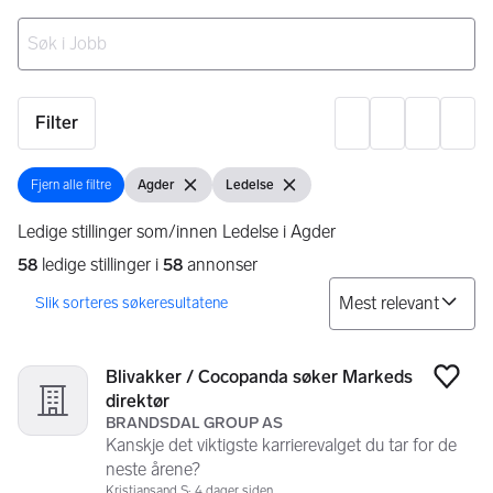
Ingen resultater
Filter
Innst
Fjern alle filtre
Agder
Ledelse
Fjern alle filtre
Vis filter
Fjern filter
Vis filter
Fjern filter
Ledige stillinger som/innen Ledelse i Agder
58
ledige stillinger i
58
annonser
So
Søkeresultater
58 resultater
Blivakker / Cocopanda søker Markeds
Legg
direktør
BRANDSDAL GROUP AS
Kanskje det viktigste karrierevalget du tar for de
neste årene?
Kristiansand S
4 dager siden