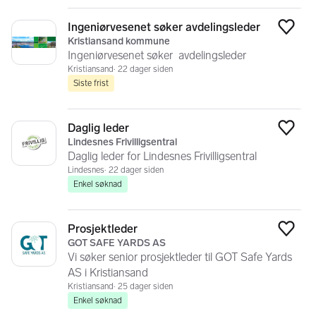
Ingeniørvesenet søker avdelingsleder
Legg
Kristiansand kommune
Ingeniørvesenet søker avdelingsleder
Kristiansand
22 dager siden
Siste frist
Daglig leder
Legg
Lindesnes Frivilligsentral
Daglig leder for Lindesnes Frivilligsentral
Lindesnes
22 dager siden
Enkel søknad
Prosjektleder
Legg
GOT SAFE YARDS AS
Vi søker senior prosjektleder til GOT Safe Yards
AS i Kristiansand
Kristiansand
25 dager siden
Enkel søknad