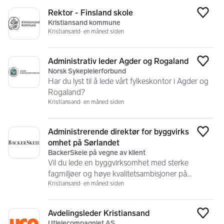
Rektor - Finsland skole
Legg
Kristiansand kommune
Kristiansand
en måned siden
Administrativ leder Agder og Rogaland
Legg
Norsk Sykepleierforbund
Har du lyst til å lede vårt fylkeskontor i Agder og
Rogaland?
Kristiansand
en måned siden
Administrerende direktør for byggvirks
Legg
omhet på Sørlandet
BackerSkeie på vegne av klient
Vil du lede en byggvirksomhet med sterke
fagmiljøer og høye kvalitetsambisjoner på
Sørlandet?
Kristiansand
en måned siden
Avdelingsleder Kristiansand
Legg
Utleiecompagniet AS