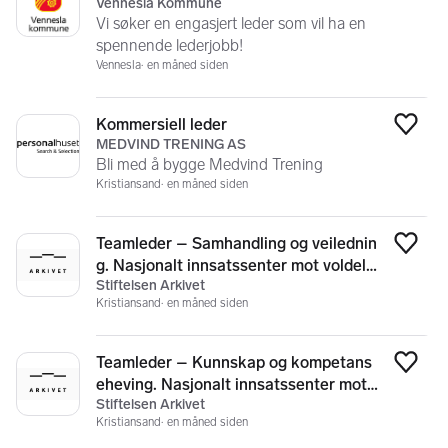
Vennesla Kommune
Vi søker en engasjert leder som vil ha en
spennende lederjobb!
Vennesla
en måned siden
Kommersiell leder
Legg
MEDVIND TRENING AS
Bli med å bygge Medvind Trening
Kristiansand
en måned siden
Teamleder – Samhandling og veilednin
Legg
g. Nasjonalt innsatssenter mot voldelig
Stiftelsen Arkivet
ekstremisme
Kristiansand
en måned siden
Teamleder – Kunnskap og kompetans
Legg
eheving. Nasjonalt innsatssenter mot v
Stiftelsen Arkivet
oldelig ekstremisme
Kristiansand
en måned siden