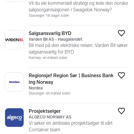
Vil du eie kommersiell strategi og lede den norske
salgsorganisasjonen i Swagelok Norway?
Stavanger
18 dager siden
Salgsansvarlig BYD
Legg
Varden Bil AS - Haugalandet
Bli med på den elektriske reisen: Varden Bil søker
salgsansvarlig for BYD
Karmøy
en måned siden
Regionsjef Region Sør | Business Bank
Legg
ing Norway
Nordea
Stavanger
en måned siden
Prosjektselger
Legg
ALGECO NORWAY AS
Vi søker en ambisiøs prosjektselger til vårt
Container team