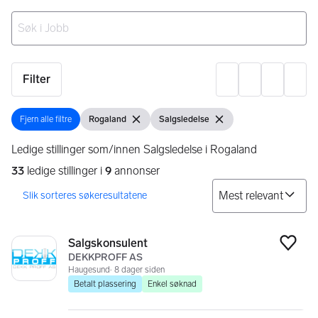
Ingen resultater
Filter
Innst
Fjern alle filtre
Rogaland
Salgsledelse
Fjern alle filtre
Vis filter
Fjern filter
Vis filter
Fjern filter
Ledige stillinger som/innen Salgsledelse i Rogaland
33
ledige stillinger i
9
annonser
So
Søkeresultater
33 resultater
Salgskonsulent
Legg
DEKKPROFF AS
Haugesund
8 dager siden
Betalt plassering
Enkel søknad