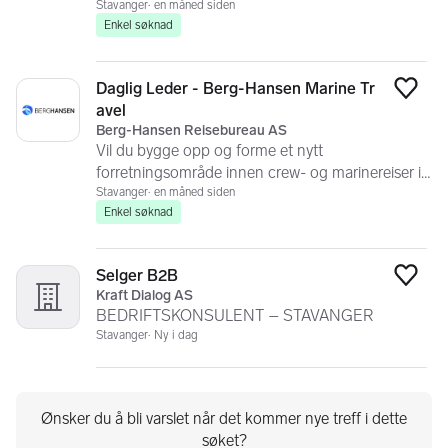
Stavanger
en måned siden
Enkel søknad
Daglig Leder - Berg-Hansen Marine Tr
Legg
avel
Berg-Hansen Reisebureau AS
Vil du bygge opp og forme et nytt
forretningsområde innen crew- og marinereiser i
Berg-Hansen?
Stavanger
en måned siden
Enkel søknad
Selger B2B
Legg
Kraft Dialog AS
BEDRIFTSKONSULENT – STAVANGER
Stavanger
Ny i dag
Ønsker du å bli varslet når det kommer nye treff i dette
søket?