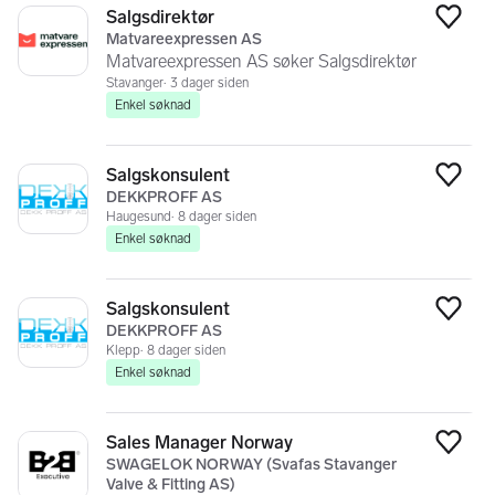
Salgsdirektør
Legg
Matvareexpressen AS
Matvareexpressen AS søker Salgsdirektør
Stavanger
3 dager siden
Enkel søknad
Salgskonsulent
Legg
DEKKPROFF AS
Haugesund
8 dager siden
Enkel søknad
Salgskonsulent
Legg
DEKKPROFF AS
Klepp
8 dager siden
Enkel søknad
Sales Manager Norway
Legg
SWAGELOK NORWAY (Svafas Stavanger
Valve & Fitting AS)