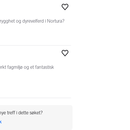
Legg til som favoritt
ttrygghet og dyrevelferd i Nortura?
Legg til som favoritt
erkt fagmiljø og et fantastisk
ye treff i dette søket?
k