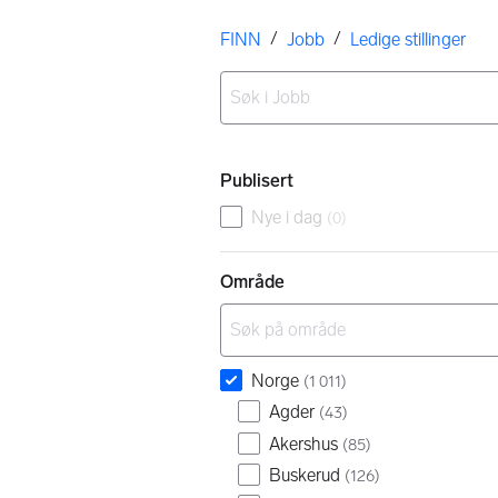
Her er du
/
/
FINN
Jobb
Ledige stillinger
Ingen resultater
Filtre
Publisert
Nye i dag
(
0
)
Område
Norge
(
1 011
)
Agder
(
43
)
Akershus
(
85
)
Buskerud
(
126
)