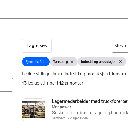
Lagre søk
Fjern alle filtre
Tønsberg
Industri og produksjon
Fjern alle filtre
Vis filter
Fjern filter
Vis filter
Fjern f
Ledige stillinger innen industri og produksjon i Tønsber
13
ledige stillinger i
12
annonser
Søkeresultater
13 resultater
Lagermedarbeider med truckførerbe
Manpower
Ønsker du å jobbe på lager og har truck
Tønsberg
2 dager siden