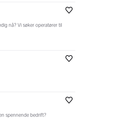
Legg til som favoritt
ig nå? Vi søker operatører til
Legg til som favoritt
Legg til som favoritt
 en spennende bedrift?