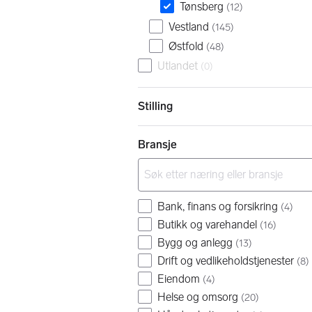
Tønsberg
(
12
)
Vestland
(
145
)
Østfold
(
48
)
Utlandet
(
0
)
Stilling
Bransje
Bank, finans og forsikring
(
4
)
Butikk og varehandel
(
16
)
Bygg og anlegg
(
13
)
Drift og vedlikeholdstjenester
(
8
)
Eiendom
(
4
)
Helse og omsorg
(
20
)