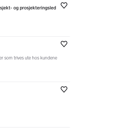
sjekt- og prosjekteringsled
Legg til som favoritt
Legg til som favoritt
er som trives ute hos kundene
Legg til som favoritt