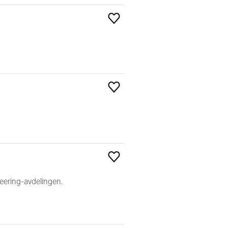
Legg til som favoritt
Legg til som favoritt
Legg til som favoritt
neering-avdelingen.