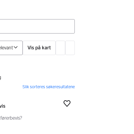
Sorter på
Vis på kart
Innstillinger
ilter
g
vis
Legg til som favoritt
førerbevis?