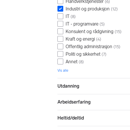
Håndverkstjenester
(
6
)
Industri og produksjon
(
12
)
IT
(
8
)
IT - programvare
(
5
)
Konsulent og rådgivning
(
15
)
Kraft og energi
(
4
)
Offentlig administrasjon
(
15
)
Politi og sikkerhet
(
7
)
Annet
(
8
)
Vis alle
Utdanning
Arbeidserfaring
Heltid/deltid