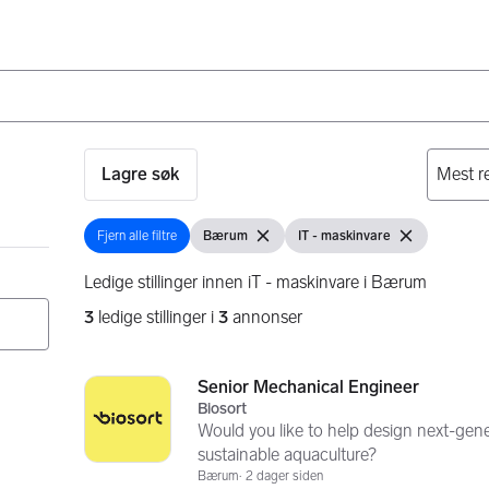
Lagre søk
Fjern alle filtre
Bærum
IT - maskinvare
Fjern alle filtre
Vis filter
Fjern filter
Vis filter
Fjern filter
Ledige stillinger innen iT - maskinvare i Bærum
3
ledige stillinger i
3
annonser
Søkeresultater
3 resultater
Senior Mechanical Engineer
Biosort
Would you like to help design next-gen
sustainable aquaculture?
Bærum
2 dager siden