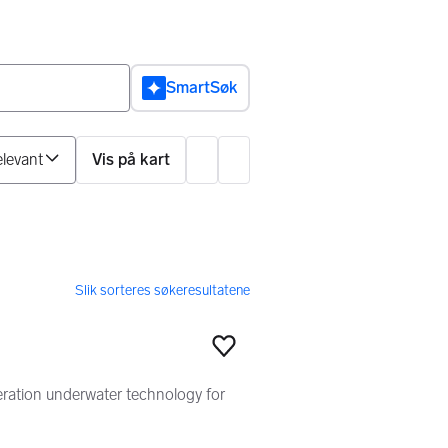
SmartSøk
Sorter på
Vis på kart
Innstillinger
Legg til som favoritt
eration underwater technology for