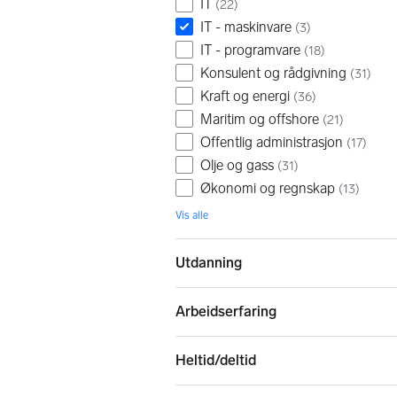
IT
(
22
)
IT - maskinvare
(
3
)
IT - programvare
(
18
)
Konsulent og rådgivning
(
31
)
Kraft og energi
(
36
)
Maritim og offshore
(
21
)
Offentlig administrasjon
(
17
)
Olje og gass
(
31
)
Økonomi og regnskap
(
13
)
Vis alle
Utdanning
Arbeidserfaring
Heltid/deltid