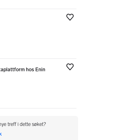
Legg til som favoritt
aplattform hos Enin
Legg til som favoritt
ye treff i dette søket?
k