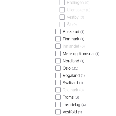
Rælingen
(
0
)
Ullensaker
(
0
)
Vestby
(
0
)
Ås
(
0
)
Buskerud
(
1
)
Finnmark
(
1
)
Innlandet
(
0
)
Møre og Romsdal
(
1
)
Nordland
(
1
)
Oslo
(
35
)
Rogaland
(
1
)
Svalbard
(
1
)
Telemark
(
0
)
Troms
(
3
)
Trøndelag
(
4
)
Vestfold
(
1
)