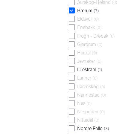
Aurskog-Høland
(
0
)
Bærum
(
3
)
Eidsvoll
(
0
)
Enebakk
(
0
)
Frogn - Drøbak
(
0
)
Gjerdrum
(
0
)
Hurdal
(
0
)
Jevnaker
(
0
)
Lillestrøm
(
1
)
Lunner
(
0
)
Lørenskog
(
0
)
Nannestad
(
0
)
Nes
(
0
)
Nesodden
(
0
)
Nittedal
(
0
)
Nordre Follo
(
3
)