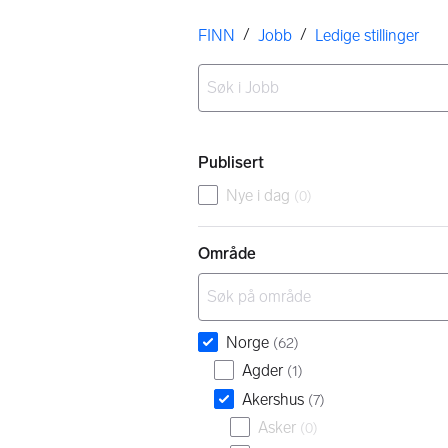
Her er du
/
/
FINN
Jobb
Ledige stillinger
Ingen resultater
Filtre
Publisert
Nye i dag
(
0
)
Område
Norge
(
62
)
Agder
(
1
)
Akershus
(
7
)
Asker
(
0
)