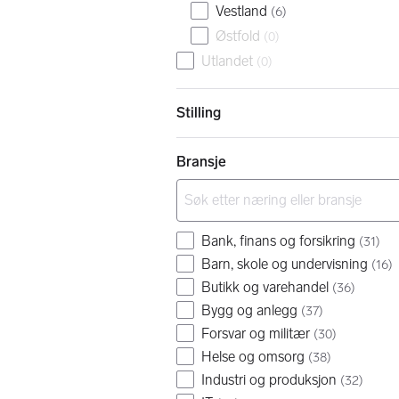
Vestland
(
6
)
Østfold
(
0
)
Utlandet
(
0
)
Stilling
Bransje
Bank, finans og forsikring
(
31
)
Barn, skole og undervisning
(
16
)
Butikk og varehandel
(
36
)
Bygg og anlegg
(
37
)
Forsvar og militær
(
30
)
Helse og omsorg
(
38
)
Industri og produksjon
(
32
)