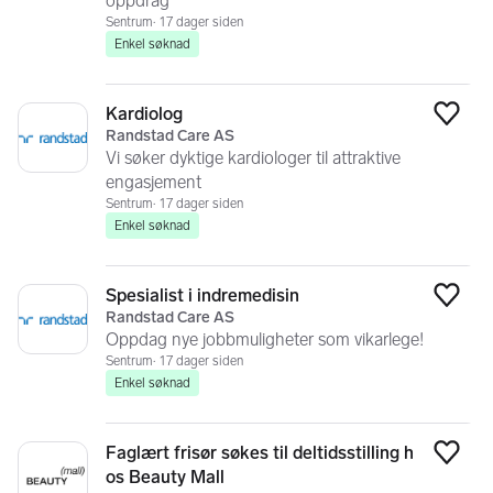
oppdrag
Sentrum
17 dager siden
Enkel søknad
Kardiolog
Legg
Randstad Care AS
Vi søker dyktige kardiologer til attraktive
engasjement
Sentrum
17 dager siden
Enkel søknad
Spesialist i indremedisin
Legg
Randstad Care AS
Oppdag nye jobbmuligheter som vikarlege!
Sentrum
17 dager siden
Enkel søknad
Faglært frisør søkes til deltidsstilling h
Legg
os Beauty Mall