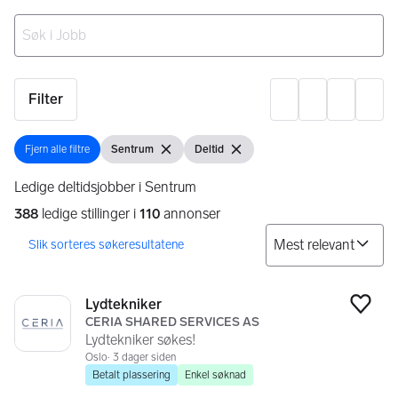
Ingen resultater
Filter
Innst
Fjern alle filtre
Sentrum
Deltid
Fjern alle filtre
Vis filter
Fjern filter
Vis filter
Fjern filter
Ledige deltidsjobber i Sentrum
388
ledige stillinger i
110
annonser
So
Søkeresultater
388 resultater
Lydtekniker
Legg
CERIA SHARED SERVICES AS
Lydtekniker søkes!
Oslo
3 dager siden
Betalt plassering
Enkel søknad