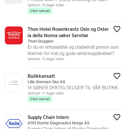
Sentrum
10 dager siden
Enkel søknad
Thon Hotel Rosenkrantz Oslo og Oster
Legg
ia della Nonna søker Servitør
Thon Gruppen
Er du en entusiastisk og utadvendt person som
brenner for mat og gode serviceopplevelser?
Sentrum
10 dager siden
Butikkansatt
Legg
Lille Grensen Sko AS
VI SØKER DYKTIG SELGER TIL VÅR BUTIKK.
Sentrum
11 dager siden
Enkel søknad
Supply Chain Intern
Legg
6193 Roche Diagnostics Norge AS
Supply Chain Intern at Roche Diagnostics