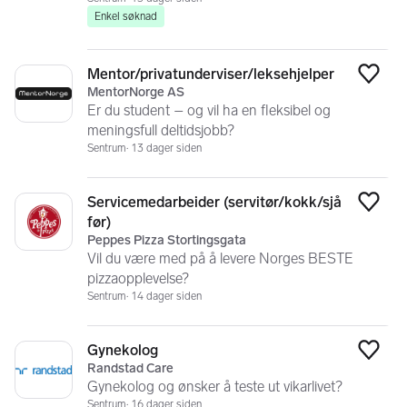
Enkel søknad
Mentor/privatunderviser/leksehjelper
Legg
MentorNorge AS
Er du student – og vil ha en fleksibel og
meningsfull deltidsjobb?
Sentrum
13 dager siden
Servicemedarbeider (servitør/kokk/sjå
Legg
før)
Peppes Pizza Stortingsgata
Vil du være med på å levere Norges BESTE
pizzaopplevelse?
Sentrum
14 dager siden
Gynekolog
Legg
Randstad Care
Gynekolog og ønsker å teste ut vikarlivet?
Sentrum
16 dager siden