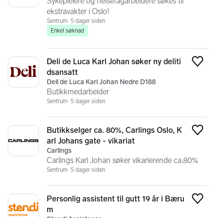
Sykepleiere og helsefagarbeidere søkes til
ekstravakter i Oslo!
Sentrum
5 dager siden
Enkel søknad
Deli de Luca Karl Johan søker ny deliti
Legg
dsansatt
Deli de Luca Karl Johan Nedre D188
Butikkmedarbeider
Sentrum
5 dager siden
Butikkselger ca. 80%, Carlings Oslo, K
Legg
arl Johans gate - vikariat
Carlings
Carlings Karl Johan søker vikarierende ca.80%
Sentrum
5 dager siden
Personlig assistent til gutt 19 år i Bæru
Legg
m