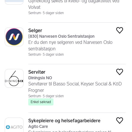
Gynekolog søkes til kveld- og dagaktivitet ved
Volvat
Sentrum
5 dager siden
Selger
Legg
[830] Narvesen Oslo Sentralstasjon
Er du den nye selgeren ved Narvesen Oslo
sentralstasjon
Sentrum
5 dager siden
Servitør
Legg
Diningsix NO
Servitører til Basso Social, Keyser Social & KöD
Frogner
Sentrum
5 dager siden
Enkel søknad
Sykepleiere og helsefagarbeidere
Legg
Agito Care