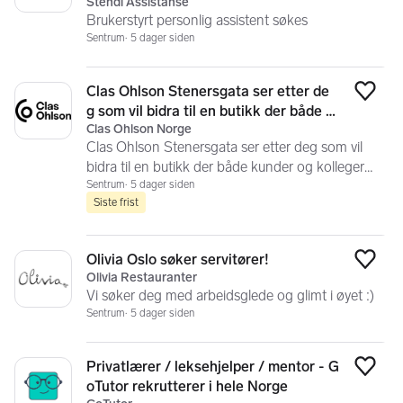
Stendi Assistanse
Brukerstyrt personlig assistent søkes
Sentrum
5 dager siden
Clas Ohlson Stenersgata ser etter de
Legg
g som vil bidra til en butikk der både ku
Clas Ohlson Norge
nder og kolleger trives!
Clas Ohlson Stenersgata ser etter deg som vil
bidra til en butikk der både kunder og kolleger
trives!
Sentrum
5 dager siden
Siste frist
Olivia Oslo søker servitører!
Legg
Olivia Restauranter
Vi søker deg med arbeidsglede og glimt i øyet :)
Sentrum
5 dager siden
Privatlærer / leksehjelper / mentor - G
Legg
oTutor rekrutterer i hele Norge