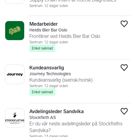
Sentrum
12 dager siden
Medarbeider
Legg
Heidis Bier Bar Oslo
Frontliner ved Heidis Bier Bar Oslo
Sentrum
12 dager siden
Enkel søknad
Kundeansvarlig
Legg
Journey Technologies
Kundeansvarlig (svensk/norsk)
Sentrum
12 dager siden
Enkel søknad
Avdelingsleder Sandvika
Legg
Stockfleth AS
Er du vår neste avdelingsleder på Stockfleths
Sandvika?
Sentrum
13 dager siden