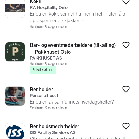
Kokk
Legg
RA Hospitality Oslo
Er du en kokk som vil ha mer frihet – uten å gi
opp spennende kjøkken?
Sentrum
9 dager siden
Bar- og eventmedarbeidere (tilkalling)
Legg
– Pakkhuset Oslo
PAKKHUSET AS
Sentrum
9 dager siden
Enkel søknad
Renholder
Legg
Personalhuset
Er du en av samfunnets hverdagshelter?
Sentrum
9 dager siden
Renholdsmedarbeider
Legg
ISS Facility Services AS
Vil du jobbe med renhold på hotell og bidra til