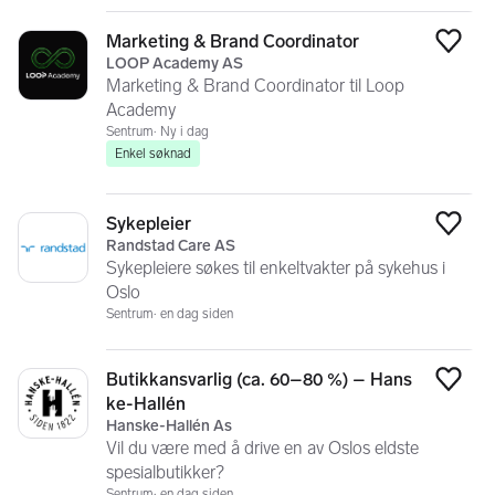
Marketing & Brand Coordinator
Legg
LOOP Academy AS
Marketing & Brand Coordinator til Loop
Academy
Sentrum
Ny i dag
Enkel søknad
Sykepleier
Legg
Randstad Care AS
Sykepleiere søkes til enkeltvakter på sykehus i
Oslo
Sentrum
en dag siden
Butikkansvarlig (ca. 60–80 %) – Hans
Legg
ke-Hallén
Hanske-Hallén As
Vil du være med å drive en av Oslos eldste
spesialbutikker?
Sentrum
en dag siden