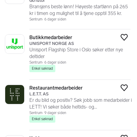
GoTutor
Bransjens beste lønn! Høyeste startlønn på 265
kr i timen og mulighet til å tjene opptil 355 kr.
Sentrum
6 dager siden
Butikkmedarbeider
Legg
UNISPORT NORGE AS
Unisport Flagship Store i Oslo søker etter nye
deltider
Sentrum
6 dager siden
Enkel søknad
Restaurantmedarbeider
Legg
L.E.T.T. AS
Er du blid og positiv? Søk jobb som medarbeider i
LETT! Vi søker både heltids- og
deltidsmedarbeidere!
Sentrum
9 dager siden
Enkel søknad