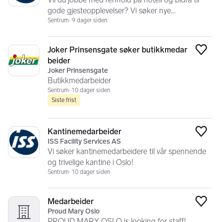
gode gjesteopplevelser? Vi søker nye
servicemedarbeidere i Stor-Oslo!
Sentrum
9 dager siden
Joker Prinsensgate søker butikkmedar
Legg
beider
Joker Prinsensgate
Butikkmedarbeider
Sentrum
10 dager siden
Siste frist
Kantinemedarbeider
Legg
ISS Facility Services AS
Vi søker kantinemedarbeidere til vår spennende
og trivelige kantine i Oslo!
Sentrum
10 dager siden
Medarbeider
Legg
Proud Mary Oslo
PROUD MARY OSLO is looking for staff!