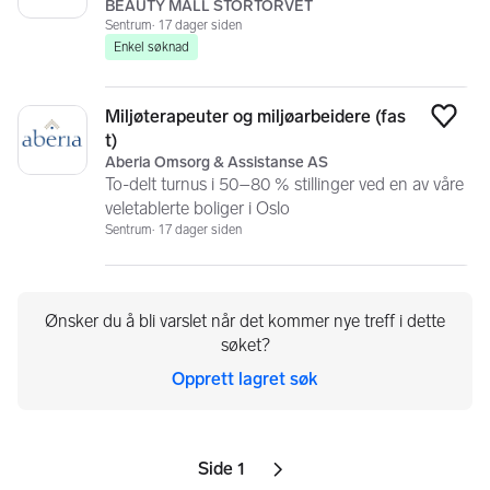
BEAUTY MALL STORTORVET
Sentrum
17 dager siden
Enkel søknad
Miljøterapeuter og miljøarbeidere (fas
Legg
t)
Aberia Omsorg & Assistanse AS
To-delt turnus i 50–80 % stillinger ved en av våre
veletablerte boliger i Oslo
Sentrum
17 dager siden
Ønsker du å bli varslet når det kommer nye treff i dette
søket?
Opprett lagret søk
Side 1
Neste side
ikon
,