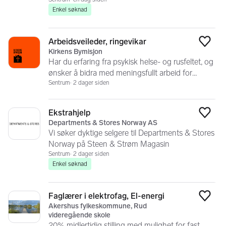
Enkel søknad
Arbeidsveileder, ringevikar
Legg
Kirkens Bymisjon
Har du erfaring fra psykisk helse- og rusfeltet, og
ønsker å bidra med meningsfullt arbeid for
mennesker som står ute...
Sentrum
2 dager siden
Ekstrahjelp
Legg
Departments & Stores Norway AS
Vi søker dyktige selgere til Departments & Stores
Norway på Steen & Strøm Magasin
Sentrum
2 dager siden
Enkel søknad
Faglærer i elektrofag, El-energi
Legg
Akershus fylkeskommune, Rud
videregående skole
20% midlertidig stilling med mulighet for fast