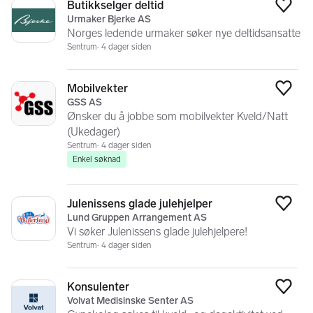
Butikkselger deltid
Legg
Urmaker Bjerke AS
Norges ledende urmaker søker nye deltidsansatte
Sentrum
4 dager siden
Mobilvekter
Legg
GSS AS
Ønsker du å jobbe som mobilvekter Kveld/Natt
(Ukedager)
Sentrum
4 dager siden
Enkel søknad
Julenissens glade julehjelper
Legg
Lund Gruppen Arrangement AS
Vi søker Julenissens glade julehjelpere!
Sentrum
4 dager siden
Konsulenter
Legg
Volvat Medisinske Senter AS