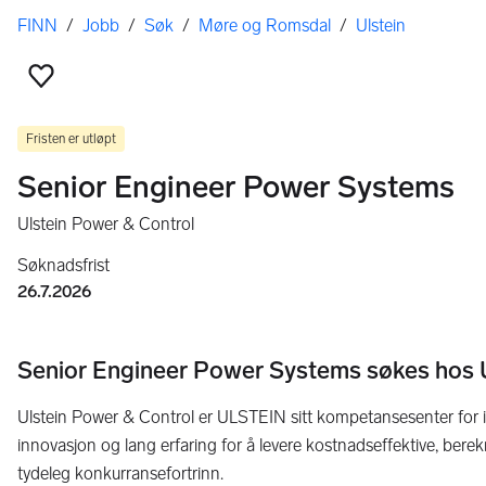
Her er du
FINN
/
Jobb
/
Søk
/
Møre og Romsdal
/
Ulstein
Legg til som favoritt
Fristen er utløpt
Senior Engineer Power Systems
Ulstein Power & Control
Søknadsfrist
26.7.2026
Senior Engineer Power Systems søkes hos U
Ulstein Power & Control er ULSTEIN sitt kompetansesenter for in
innovasjon og lang erfaring for å levere kostnadseffektive, berek
tydeleg konkurransefortrinn.