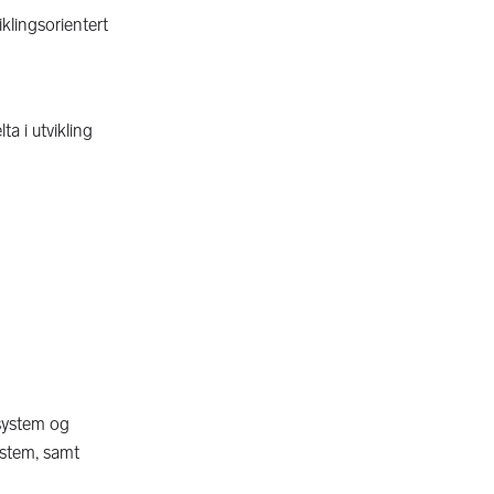
iklingsorientert
ta i utvikling
tsystem og
ystem, samt