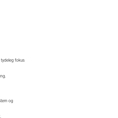
t tydeleg fokus
ing.
ystem og
.