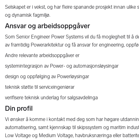
Selskapet er i vekst, og har fleire spanande prosjekt innan ulike s
og dynamisk fagmiljø.
Ansvar og arbeidsoppgåver
Som Senior Engineer Power Systems vil du få moglegheit til å delta a
av framtidig Powerarkitektur og få ansvar for engineering, oppføl
Andre relevante arbeidsoppgåver er
systemintegrasjon av Power- og automasjonsløysingar
design og oppfølging av Powerløysingar
teknisk støtte til serviceingeniørar
verifisere teknisk underlag for salgsavdelinga
Din profil
Vi ønsker å komme i kontakt med deg som har høgare utdanning 
automatisering, samt kjennskap til skipssystem og maritim indus
Low Voltage og Medium Voltage, havbruksnæringa eller batterite