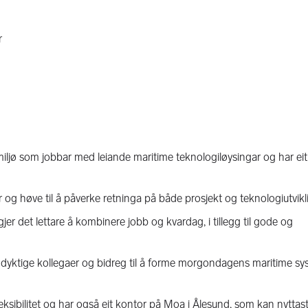
r
agmiljø som jobbar med leiande maritime teknologiløysingar og har ei
 og høve til å påverke retninga på både prosjekt og teknologiutvikl
 gjer det lettare å kombinere jobb og kvardag, i tillegg til gode og
 dyktige kollegaer og bidreg til å forme morgondagens maritime s
fleksibilitet og har også eit kontor på Moa i Ålesund, som kan nyttast