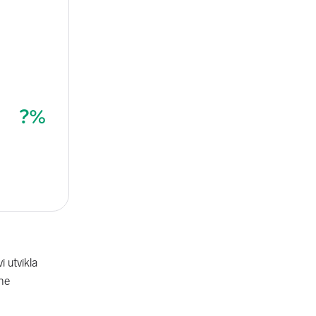
i utvikla
ine