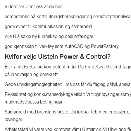
Videre ser vi for oss at du har
kompetanse på kortslutningsberekningar og selektivitetsanalysa
gode evner til kommunikasjon og samarbeid
vilje til å søkje ny kunnskap og dele erfaringar
god kjennskap til verktøy som AutoCAD og PowerFactory
Kvifor velje Ulstein Power & Control?
Eit framtidsretta og kompetent miljø: Du blir del av eit sterkt f
på innovasjon og berekraft.
Gode utviklingsmoglegheiter: Hos oss får du fagleg påfyll, ansvar
Fleksibilitet og konkurransedyktige vilkår: Vi tilbyr løysingar som
marknadstilpassa betingingar
Samarbeid med bransjens beste: Du jobbar tett med engasjerte,
løysingar.
Arbeidsstad vil være ved kontoret vårt i Ulsteinvik. Vi tilbyr god 