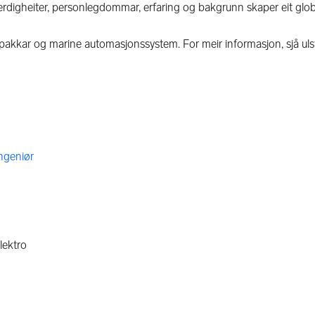
erdigheiter, personlegdommar, erfaring og bakgrunn skaper eit glo
tpakkar og marine automasjonssystem. For meir informasjon, sjå ul
ngeniør
lektro