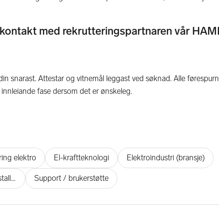
Ta kontakt med rekrutteringspartnaren vår H
din snarast. Attestar og vitnemål leggast ved søknad. Alle førespurn
 innleiande fase dersom det er ønskeleg.
ring elektro
El-kraftteknologi
Elektroindustri (bransje)
Planlegging og prosjektering av el-installasjoner
Support / brukerstøtte