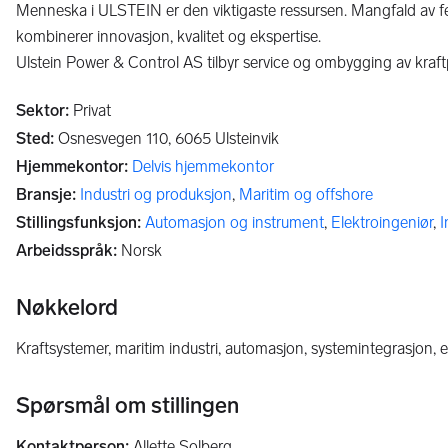
Menneska i ULSTEIN er den viktigaste ressursen. Mangfald av f
kombinerer innovasjon, kvalitet og ekspertise.
Ulstein Power & Control AS tilbyr service og ombygging av kraf
Sektor
:
Privat
Sted
:
Osnesvegen 110,
6065
Ulsteinvik
Hjemmekontor
:
Delvis hjemmekontor
Bransje
:
Industri og produksjon
,
Maritim og offshore
Stillingsfunksjon
:
Automasjon og instrument
,
Elektroingeniør
,
I
Arbeidsspråk
:
Norsk
Nøkkelord
kraftsystemer, maritim industri, automasjon, systemintegrasjon, e
Spørsmål om stillingen
Kontaktperson
:
Allette Solberg