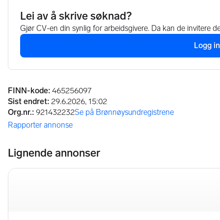
Annonseinformasjon
FINN-kode
:
465256097
Sist endret
:
29.6.2026, 15:02
Org.nr.
:
921432232
Se på Brønnøysundregistrene
(åpnes i ny fane)
Rapporter annonse