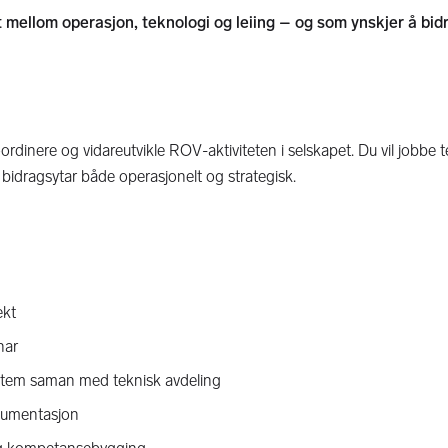
 mellom operasjon, teknologi og leiing – og som ynskjer å bidra
inere og vidareutvikle ROV-aktiviteten i selskapet. Du vil jobbe te
g bidragsytar både operasjonelt og strategisk.
ekt
nar
ystem saman med teknisk avdeling
okumentasjon