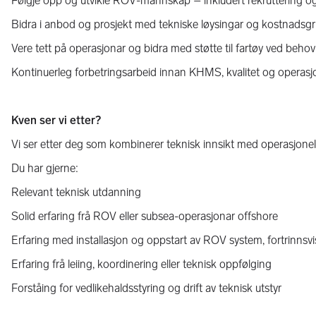
Følgje opp og utvikle ROV-mannskap – inkludert rekruttering
Bidra i anbod og prosjekt med tekniske løysingar og kostnadsg
Vere tett på operasjonar og bidra med støtte til fartøy ved behov
Kontinuerleg forbetringsarbeid innan KHMS, kvalitet og operasjon
Kven ser vi etter?
Vi ser etter deg som kombinerer teknisk innsikt med operasjonell
Du har gjerne:
Relevant teknisk utdanning
Solid erfaring frå ROV eller subsea-operasjonar offshore
Erfaring med installasjon og oppstart av ROV system, fortrinnsvi
Erfaring frå leiing, koordinering eller teknisk oppfølging
Forståing for vedlikehaldsstyring og drift av teknisk utstyr