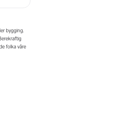
der bygging.
Berekraftig
åde folka våre