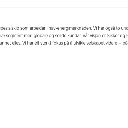
 spesialskip som arbeidar i hav-energimarknaden. Vi har også to un
tive segment med globale og solide kundar. Vår visjon er Sikker og 
mfunnet elles. Vi har eit sterkt fokus på å utvikle selskapet vidare – b