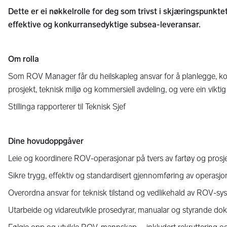
Dette er ei nøkkelrolle for deg som trivst i skjæringspunktet
effektive og konkurransedyktige subsea-leveransar.
Om rolla
Som ROV Manager får du heilskapleg ansvar for å planlegge, koord
prosjekt, teknisk miljø og kommersiell avdeling, og vere ein vikti
Stillinga rapporterer til Teknisk Sjef
Dine hovudoppgåver
Leie og koordinere ROV-operasjonar på tvers av fartøy og prosj
Sikre trygg, effektiv og standardisert gjennomføring av operasjo
Overordna ansvar for teknisk tilstand og vedlikehald av ROV-s
Utarbeide og vidareutvikle prosedyrar, manualar og styrande d