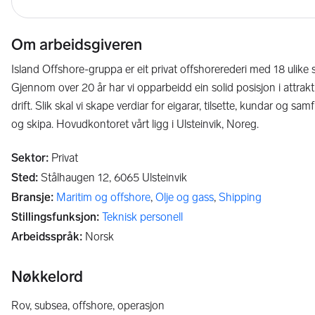
Om arbeidsgiveren
Island Offshore-gruppa er eit privat offshorerederi med 18 ulike
Gjennom over 20 år har vi opparbeidd ein solid posisjon i attrak
drift. Slik skal vi skape verdiar for eigarar, tilsette, kundar og sa
og skipa. Hovudkontoret vårt ligg i Ulsteinvik, Noreg.
Sektor
:
Privat
Sted
:
Stålhaugen 12,
6065
Ulsteinvik
Bransje
:
Maritim og offshore
,
Olje og gass
,
Shipping
Stillingsfunksjon
:
Teknisk personell
Arbeidsspråk
:
Norsk
Nøkkelord
rov, subsea, offshore, operasjon