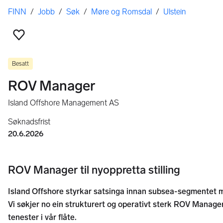
Her er du
FINN
/
Jobb
/
Søk
/
Møre og Romsdal
/
Ulstein
Legg til som favoritt
Besatt
ROV Manager
Island Offshore Management AS
Søknadsfrist
20.6.2026
ROV Manager til nyoppretta stilling
Island Offshore styrkar satsinga innan subsea-segmentet me
Vi søkjer no ein strukturert og operativt sterk ROV Manager 
tenester i vår flåte.