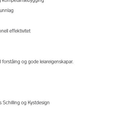
 og kompetansebygging
runnlag
ell effektivitet
 forståing og gode leiareigenskapar.
s Schilling og Kystdesign