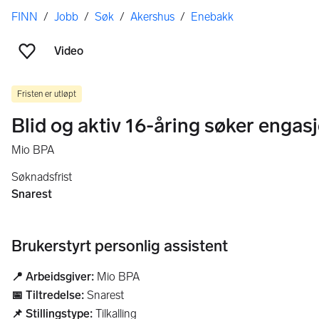
Her er du
FINN
/
Jobb
/
Søk
/
Akershus
/
Enebakk
Video
Legg til som favoritt
Fristen er utløpt
Blid og aktiv 16-åring søker engas
Mio BPA
Søknadsfrist
Snarest
Brukerstyrt personlig assistent
📍 Arbeidsgiver:
Mio BPA
📅 Tiltredelse:
Snarest
📌 Stillingstype:
Tilkalling