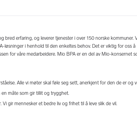
g bred erfaring, og leverer tjenester i over 150 norske kommuner. 
løsninger i henhold til den enkeltes behov. Det er viktig for oss å
lassen for våre medarbeidere. Mio BPA er en del av Mio-konsernet 
else. Alle vi møter skal føle seg sett, anerkjent for den de er og ve
å en måte som gir tillit og trygghet.
i gir mennesker et bedre liv og frihet til å leve slik de vil.