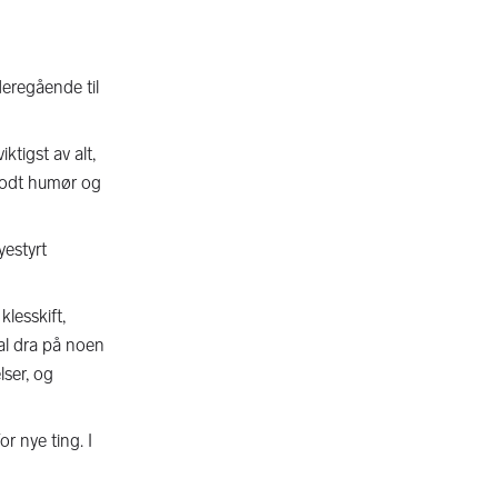
deregående til
ktigst av alt,
 godt humør og
yestyrt
klesskift,
kal dra på noen
lser, og
r nye ting. I