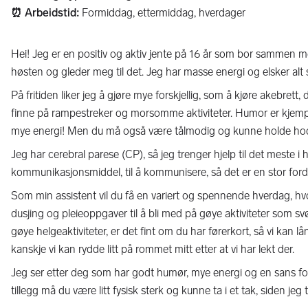
⏰ Arbeidstid:
Formiddag, ettermiddag, hverdager
Hei! Jeg er en positiv og aktiv jente på 16 år som bor sammen me
høsten og gleder meg til det. Jeg har masse energi og elsker alt
På fritiden liker jeg å gjøre mye forskjellig, som å kjøre akebrett
finne på rampestreker og morsomme aktiviteter. Humor er kjempev
mye energi! Men du må også være tålmodig og kunne holde hodet k
Jeg har cerebral parese (CP), så jeg trenger hjelp til det meste i hv
kommunikasjonsmiddel, til å kommunisere, så det er en stor forde
Som min assistent vil du få en variert og spennende hverdag, hvor 
dusjing og pleieoppgaver til å bli med på gøye aktiviteter som sv
gøye helgeaktiviteter, er det fint om du har førerkort, så vi kan l
kanskje vi kan rydde litt på rommet mitt etter at vi har lekt der.
Jeg ser etter deg som har godt humør, mye energi og en sans for hu
tillegg må du være litt fysisk sterk og kunne ta i et tak, siden j