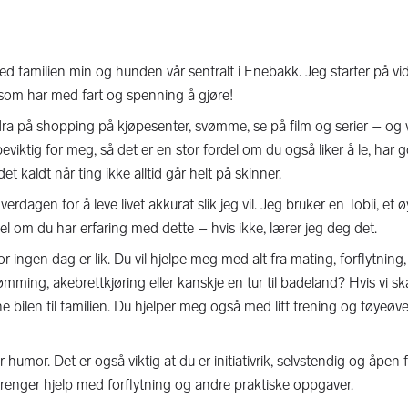
d familien min og hunden vår sentralt i Enebakk. Jeg starter på vi
 som har med fart og spenning å gjøre!
, dra på shopping på kjøpesenter, svømme, se på film og serier – og vi
iktig for meg, så det er en stor fordel om du også liker å le, har
aldt når ting ikke alltid går helt på skinner.
erdagen for å leve livet akkurat slik jeg vil. Jeg bruker en Tobii, et ø
l om du har erfaring med dette – hvis ikke, lærer jeg deg det.
ingen dag er lik. Du vil hjelpe meg med alt fra mating, forflytning, 
ømming, akebrettkjøring eller kanskje en tur til badeland? Hvis vi s
åne bilen til familien. Du hjelper meg også med litt trening og tøyeøve
mor. Det er også viktig at du er initiativrik, selvstendig og åpen fo
eg trenger hjelp med forflytning og andre praktiske oppgaver.