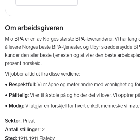
Om arbeidsgiveren
Mio BPA er en av Norges største BPA-leverandører. Vi har lang o
å levere Norges beste BPA-tjenester, og tilbyr skreddersydde BPA-
kunder den aller beste tjenesten og at vi er den beste arbeidsp
prosent norskeid.
Vi jobber alltid ut ifra disse verdiene:
• Respektfull:
Vi er åpne og møter andre med vennlighet og forstå
• Pålitelig:
Vi er til å stole på og holder det vi lover. Vi opptrer p
• Modig:
Vi utgjør en forskjell for hvert enkelt menneske vi møter. V
Sektor
:
Privat
Antall stillinger
:
2
Sted
:
1911,
1911
Flateby