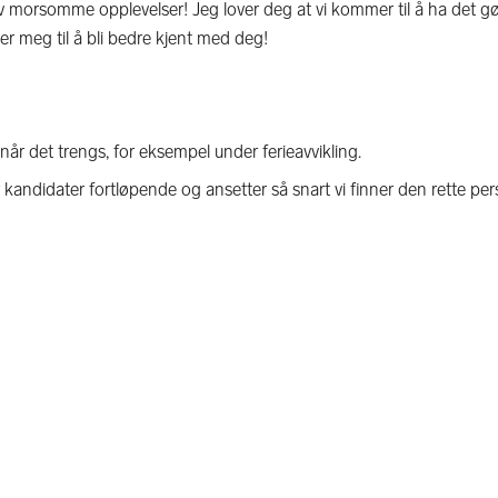
 av morsomme opplevelser! Jeg lover deg at vi kommer til å ha det 
r meg til å bli bedre kjent med deg!
l når det trengs, for eksempel under ferieavvikling.
 kandidater fortløpende og ansetter så snart vi finner den rette pe