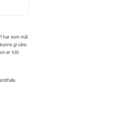
Vi har som mål
 kunne gi våre
som er 100
rdifulle.