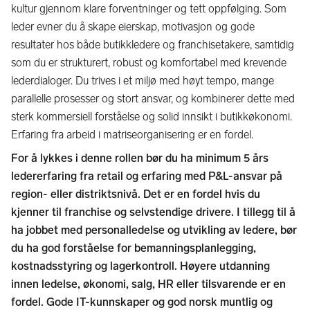
kultur gjennom klare forventninger og tett oppfølging. Som
leder evner du å skape eierskap, motivasjon og gode
resultater hos både butikkledere og franchisetakere, samtidig
som du er strukturert, robust og komfortabel med krevende
lederdialoger. Du trives i et miljø med høyt tempo, mange
parallelle prosesser og stort ansvar, og kombinerer dette med
sterk kommersiell forståelse og solid innsikt i butikkøkonomi.
Erfaring fra arbeid i matriseorganisering er en fordel.
For å lykkes i denne rollen bør du ha minimum 5 års
ledererfaring fra retail og erfaring med P&L-ansvar på
region- eller distriktsnivå. Det er en fordel hvis du
kjenner til franchise og selvstendige drivere. I tillegg til å
ha jobbet med personalledelse og utvikling av ledere, bør
du ha god forståelse for bemanningsplanlegging,
kostnadsstyring og lagerkontroll. Høyere utdanning
innen ledelse, økonomi, salg, HR eller tilsvarende er en
fordel. Gode IT-kunnskaper og god norsk muntlig og