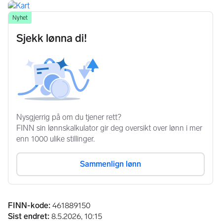
Annonseinformasjon
FINN-kode
:
461889150
Sist endret
:
8.5.2026, 10:15