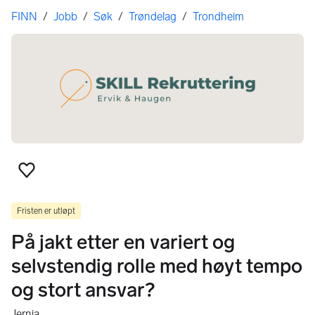
Her er du
FINN
/
Jobb
/
Søk
/
Trøndelag
/
Trondheim
Legg til som favoritt
Fristen er utløpt
På jakt etter en variert og
selvstendig rolle med høyt tempo
og stort ansvar?
Jernia