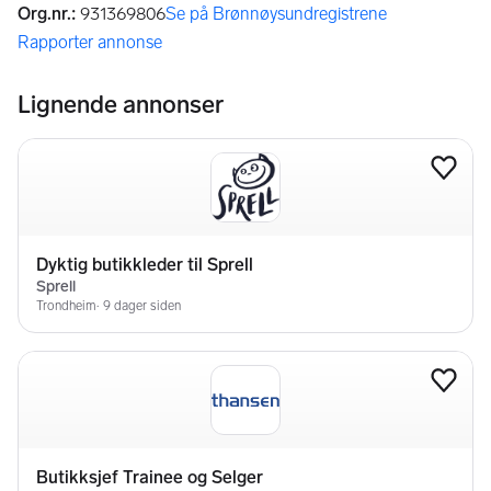
Org.nr.
:
931369806
Se på Brønnøysundregistrene
(åpnes i ny fane)
Rapporter annonse