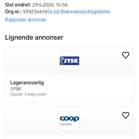
Sist endret
:
29.4.2026, 14:56
Org.nr.
:
939234616
Se på Brønnøysundregistrene
(åpnes i ny fane)
Rapporter annonse