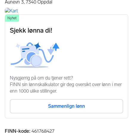
Aunevn 3,
7340
Oppdal
Annonseinformasjon
FINN-kode
:
461768427