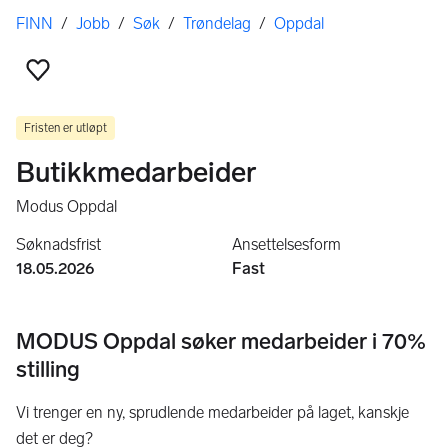
Her er du
FINN
/
Jobb
/
Søk
/
Trøndelag
/
Oppdal
Legg til som favoritt
Fristen er utløpt
Butikkmedarbeider
Modus Oppdal
Søknadsfrist
Ansettelsesform
18.05.2026
Fast
MODUS Oppdal søker medarbeider i 70%
stilling
Vi trenger en ny, sprudlende medarbeider på laget, kanskje
det er deg?