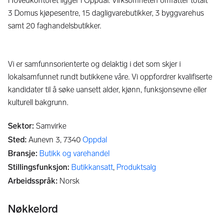
Hovedkontoret ligger i Oppdal. Virksomheten omfatter totalt
3 Domus kjøpesentre, 15 dagligvarebutikker, 3 byggvarehus
samt 20 faghandelsbutikker.
Vi er samfunnsorienterte og delaktig i det som skjer i
lokalsamfunnet rundt butikkene våre. Vi oppfordrer kvalifiserte
kandidater til å søke uansett alder, kjønn, funksjonsevne eller
kulturell bakgrunn.
Sektor
:
Samvirke
Sted
:
Aunevn 3,
7340
Oppdal
Bransje
:
Butikk og varehandel
Stillingsfunksjon
:
Butikkansatt
,
Produktsalg
Arbeidsspråk
:
Norsk
Nøkkelord