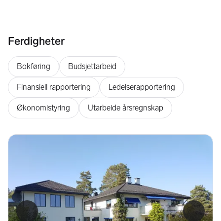
Ferdigheter
Bokføring
Budsjettarbeid
Finansiell rapportering
Ledelserapportering
Økonomistyring
Utarbeide årsregnskap
Forrige bilde
Neste b