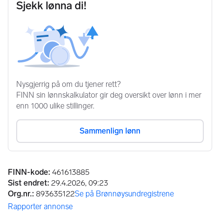
Annonseinformasjon
FINN-kode
:
461613885
Sist endret
:
29.4.2026, 09:23
Org.nr.
:
893635122
Se på Brønnøysundregistrene
(åpnes i ny fane)
Rapporter annonse