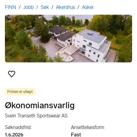
Her er du
FINN
/
Jobb
/
Søk
/
Akershus
/
Asker
Legg til som favoritt
Fristen er utløpt
Økonomiansvarlig
Svein Transeth Sportswear AS
Søknadsfrist
Ansettelsesform
1.6.2026
Fast