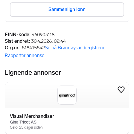
Annonseinformasjon
FINN-kode
:
460903118
Sist endret
:
30.4.2026, 02:44
Org.nr.
:
818415842
Se på Brønnøysundregistrene
(åpnes i ny fane)
Rapporter annonse