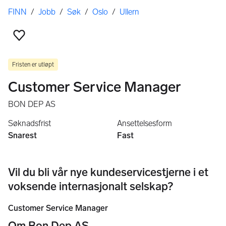
Her er du
FINN
/
Jobb
/
Søk
/
Oslo
/
Ullern
Legg til som favoritt
Fristen er utløpt
Customer Service Manager
BON DEP AS
Søknadsfrist
Ansettelsesform
Snarest
Fast
Vil du bli vår nye kundeservicestjerne i et
voksende internasjonalt selskap?
Customer Service Manager
Om Bon Dep AS